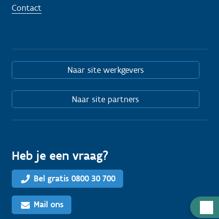
Contact
Naar site werkgevers
Naar site partners
Heb je een vraag?
Bel gratis 0800 30 700
Mail ons
H