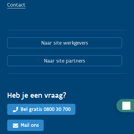
Contact
Naar site werkgevers
Naar site partners
Heb je een vraag?
H
Bel gratis 0800 30 700
u
l
Mail ons
p