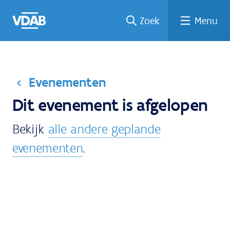
Welke
Terug
Vind
Vind
Ga
Zoek
Menu
naar
naar
een
een
job
home
oplei
past
job
de
inhou
ding
bij
mij?
d
Evenementen
Dit evenement is afgelopen
Bekijk
alle andere geplande
evenementen
.