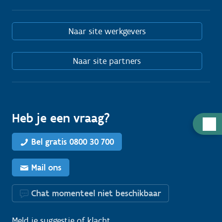
Naar site werkgevers
Naar site partners
Heb je een vraag?
H
u
Bel gratis 0800 30 700
l
p
Mail ons
n
o
Chat momenteel niet beschikbaar
d
i
Meld je
suggestie
of
klacht