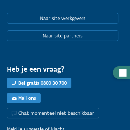
Naar site werkgevers
Naar site partners
Heb je een vraag?
H
u
Bel gratis 0800 30 700
l
p
Mail ons
n
o
Chat momenteel niet beschikbaar
d
i
Meld je
suggestie
of
klacht