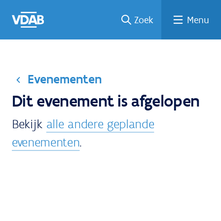
Welke
Terug
Vind
Vind
Ga
Zoek
Menu
naar
naar
een
een
job
home
oplei
past
job
de
inhou
ding
bij
mij?
d
Evenementen
Dit evenement is afgelopen
Bekijk
alle andere geplande
evenementen
.