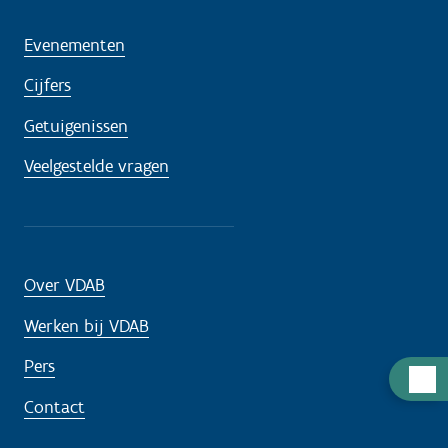
Evenementen
Cijfers
Getuigenissen
Veelgestelde vragen
Over VDAB
Werken bij VDAB
Pers
H
u
Contact
l