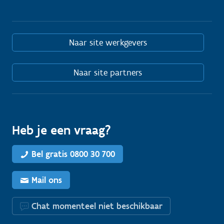
p
n
o
Naar site werkgevers
d
i
g
Naar site partners
?
Heb je een vraag?
Bel gratis 0800 30 700
Mail ons
Chat momenteel niet beschikbaar