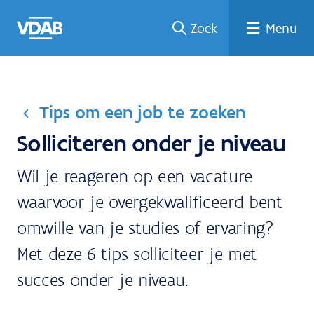
Welke
Terug
Vind
Vind
Ga
Zoek
Menu
naar
naar
een
een
job
home
oplei
past
job
de
inhou
ding
bij
mij?
d
Tips om een job te zoeken
Solliciteren onder je niveau
Wil je reageren op een vacature
waarvoor je overgekwalificeerd bent
omwille van je studies of ervaring?
Met deze 6 tips solliciteer je met
succes onder je niveau.