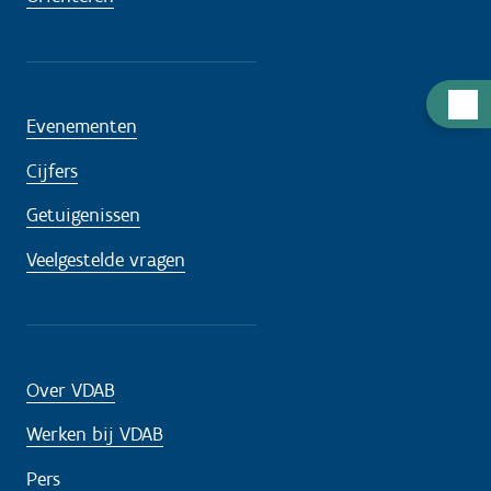
H
Evenementen
u
l
Cijfers
p
Getuigenissen
n
o
Veelgestelde vragen
d
i
g
?
Over VDAB
Werken bij VDAB
Pers