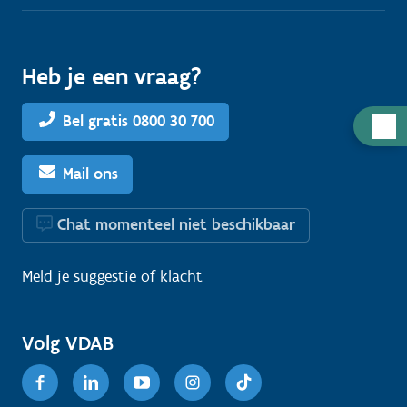
Heb je een vraag?
Bel gratis 0800 30 700
H
u
l
Mail ons
p
n
Chat momenteel niet beschikbaar
o
d
Meld je
suggestie
of
klacht
i
g
Volg VDAB
?
Facebook
Linkedin
Youtube
Instagram
TikTok