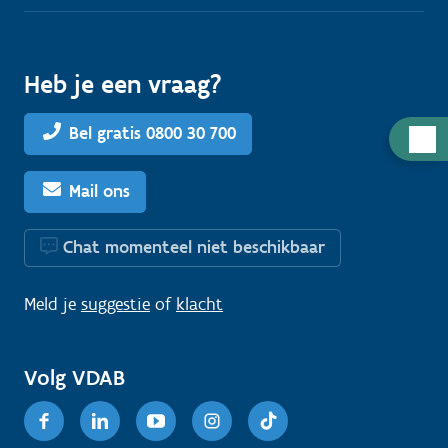
Heb je een vraag?
Bel gratis 0800 30 700
H
u
l
Mail ons
p
n
Chat momenteel niet beschikbaar
o
d
Meld je
suggestie
of
klacht
i
g
Volg VDAB
?
Facebook
Linkedin
Youtube
Instagram
TikTok