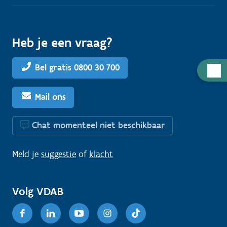
Heb je een vraag?
Bel gratis 0800 30 700
H
u
l
Mail ons
p
n
Chat momenteel niet beschikbaar
o
d
Meld je
suggestie
of
klacht
i
g
Volg VDAB
?
Facebook
Linkedin
Youtube
Instagram
TikTok