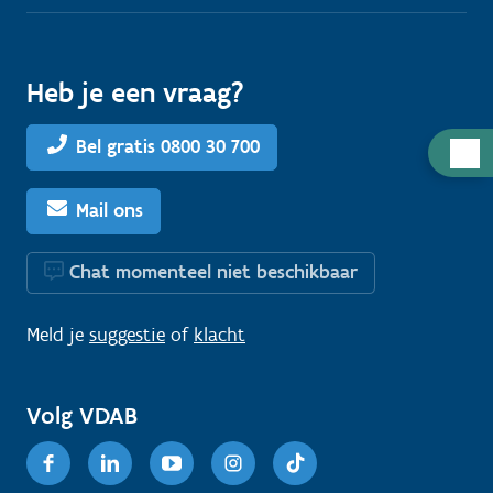
Heb je een vraag?
Bel gratis 0800 30 700
H
u
l
Mail ons
p
n
Chat momenteel niet beschikbaar
o
d
Meld je
suggestie
of
klacht
i
g
Volg VDAB
?
Facebook
Linkedin
Youtube
Instagram
TikTok