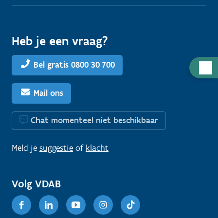
Heb je een vraag?
Bel gratis 0800 30 700
H
u
l
Mail ons
p
n
Chat momenteel niet beschikbaar
o
d
Meld je
suggestie
of
klacht
i
g
Volg VDAB
?
Facebook
Linkedin
Youtube
Instagram
TikTok