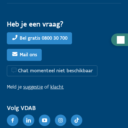
Heb je een vraag?
Bel gratis 0800 30 700
H
u
l
Mail ons
p
n
Chat momenteel niet beschikbaar
o
d
Meld je
suggestie
of
klacht
i
g
Volg VDAB
?
Facebook
Linkedin
Youtube
Instagram
TikTok