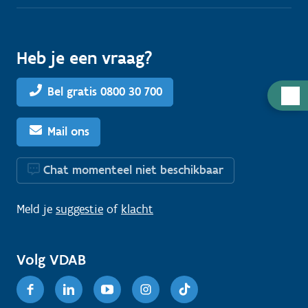
Heb je een vraag?
Bel gratis 0800 30 700
H
u
l
Mail ons
p
n
Chat momenteel niet beschikbaar
o
d
Meld je
suggestie
of
klacht
i
g
Volg VDAB
?
Facebook
Linkedin
Youtube
Instagram
TikTok