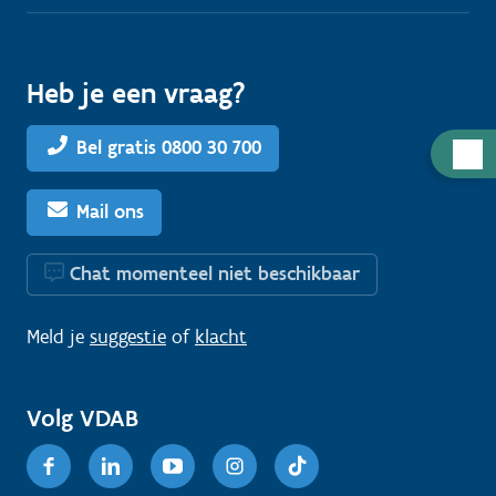
Heb je een vraag?
Bel gratis 0800 30 700
H
u
l
Mail ons
p
n
Chat momenteel niet beschikbaar
o
d
Meld je
suggestie
of
klacht
i
g
Volg VDAB
?
Facebook
Linkedin
Youtube
Instagram
TikTok