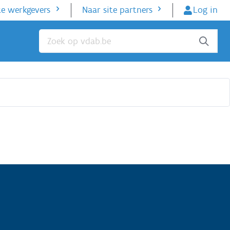
te werkgevers
Naar site partners
Log in
Sluiten