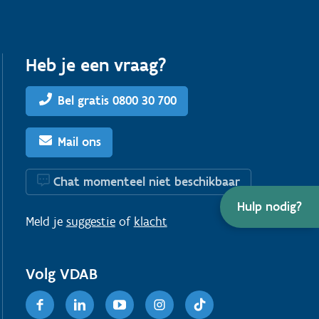
Heb je een vraag?
Bel gratis 0800 30 700
Mail ons
Chat momenteel niet beschikbaar
Hulp nodig?
Meld je
suggestie
of
klacht
Volg VDAB
Facebook
Linkedin
Youtube
Instagram
TikTok