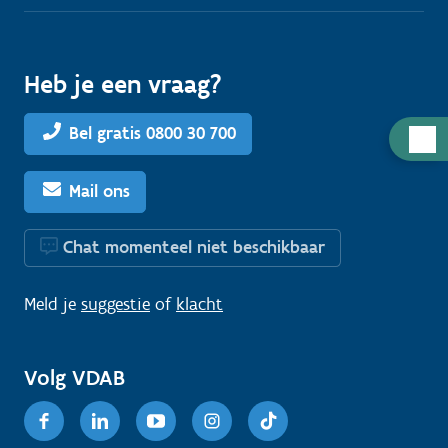
Heb je een vraag?
Bel gratis 0800 30 700
H
u
l
Mail ons
p
n
Chat momenteel niet beschikbaar
o
d
Meld je
suggestie
of
klacht
i
g
Volg VDAB
?
Facebook
Linkedin
Youtube
Instagram
TikTok