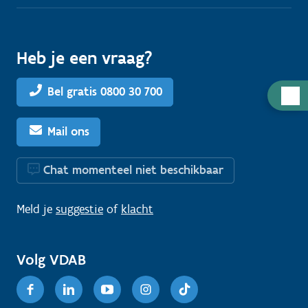
Heb je een vraag?
Bel gratis 0800 30 700
H
u
l
Mail ons
p
n
Chat momenteel niet beschikbaar
o
d
Meld je
suggestie
of
klacht
i
g
Volg VDAB
?
Facebook
Linkedin
Youtube
Instagram
TikTok