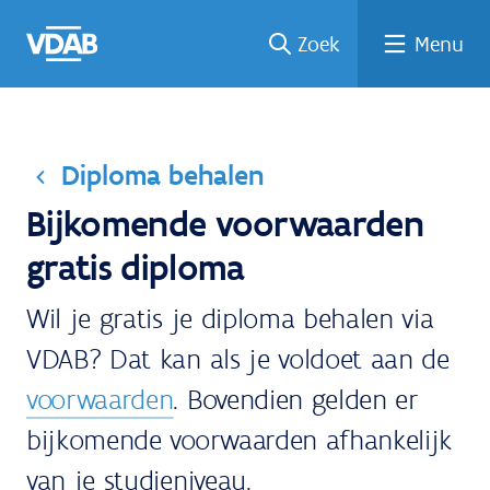
Welke
Terug
Vind
Vind
Ga
Zoek
Menu
naar
naar
een
een
job
home
oplei
past
job
de
inhou
ding
bij
mij?
d
Diploma behalen
Bijkomende voorwaarden
gratis diploma
Wil je gratis je diploma behalen via
VDAB? Dat kan als je voldoet aan de
voorwaarden
. Bovendien gelden er
bijkomende voorwaarden afhankelijk
van je studieniveau.