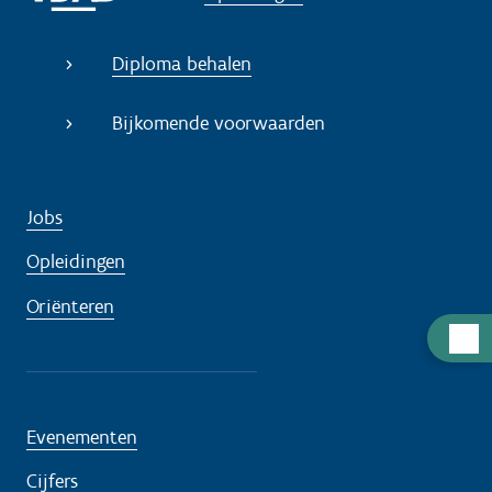
Diploma behalen
Bijkomende voorwaarden
Jobs
Opleidingen
Oriënteren
H
u
l
p
Evenementen
n
Cijfers
o