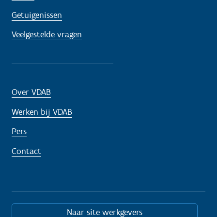
d
Getuigenissen
i
Veelgestelde vragen
g
?
Over VDAB
Werken bij VDAB
Pers
Contact
Naar site werkgevers