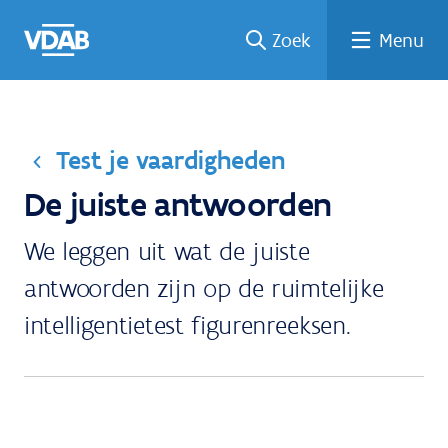
Welke
Terug
Vind
Vind
Ga
Zoek
Menu
naar
naar
een
een
job
home
oplei
past
job
de
inhou
ding
bij
mij?
d
Test je vaardigheden
De juiste antwoorden
We leggen uit wat de juiste
antwoorden zijn op de ruimtelijke
intelligentietest figurenreeksen.