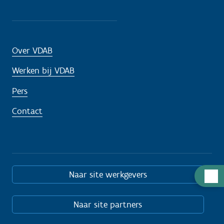
Over VDAB
Werken bij VDAB
Pers
Contact
Naar site werkgevers
H
u
l
Naar site partners
p