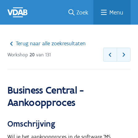
Welke
Terug
Vind
Vind
Ga
Zoek
Menu
naar
naar
een
een
job
opleiding
home
past
job
de
inhoud
bij
mij?
Terug naar alle zoekresultaten
Workshop
20
van 131
Business Central -
Aankoopproces
Omschrijving
Wil je het aankoopproces in de software ‘MS