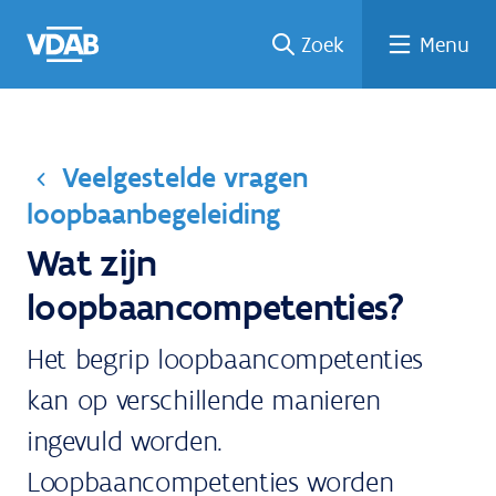
Welke
Terug
Vind
Vind
Ga
Zoek
Menu
naar
naar
een
een
job
home
oplei
past
job
de
inhou
ding
bij
mij?
d
Veelgestelde vragen
loopbaanbegeleiding
Wat zijn
loopbaancompetenties?
Het begrip loopbaancompetenties
kan op verschillende manieren
ingevuld worden.
Loopbaancompetenties worden