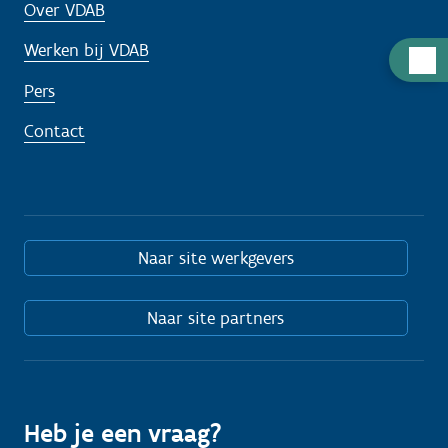
Over VDAB
Werken bij VDAB
H
u
Pers
l
Contact
p
n
o
d
i
Naar site werkgevers
g
?
Naar site partners
Heb je een vraag?