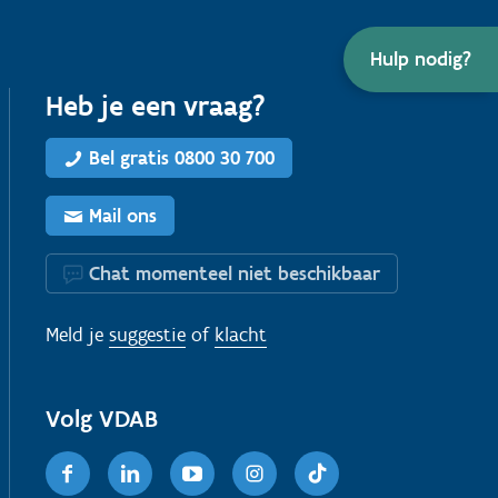
Hulp nodig?
Heb je een vraag?
Bel gratis 0800 30 700
Mail ons
Chat momenteel niet beschikbaar
Meld je
suggestie
of
klacht
Volg VDAB
Facebook
Linkedin
Youtube
Instagram
TikTok