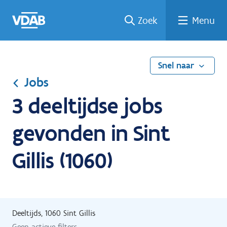
Ga
Vind
Vind
Welke
Terug
Zoek
Menu
naar
een
een
job
naar
de
job
opleiding
past
home
inhoud
bij
mij?
Snel naar
Jobs
3 deeltijdse jobs
gevonden in Sint
Gillis (1060)
Deeltijds, 1060 Sint Gillis
Geen actieve filters