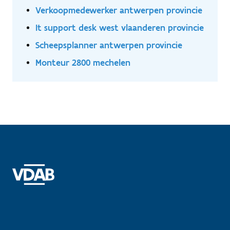
Verkoopmedewerker antwerpen provincie
It support desk west vlaanderen provincie
Scheepsplanner antwerpen provincie
Monteur 2800 mechelen