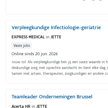
Verpleegkundige Infectiologie-geriatrie
EXPRESS MEDICAL
in
JETTE
Vaste jobs
Online sinds 20 jun. 2026
Jouw rol. Als verpleegkundige ben jij een vaste waarde in 
deskundige zorg met oprechte aandacht en bent elke dag o
Samen met artsen, therapeuten, zorgkundigen en andere coll
en goed verzorgd voelt Geen twee dagen zijn hetzelfde en
volgt patiënten van dichtbij op, observeert hun gezondhei
verpleegkundige handelingen uit volgens jouw bevoegdhede
Teamleader Ondernemingen Brussel
uitleg, ondersteuning en geruststelling Je draait volop me
samenwerking en overleg centraal staan Je draagt actief bi
Acerta HR
in
JETTE