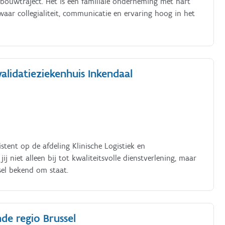
 bouwtraject. Het is een familiale onderneming met hart
waar collegialiteit, communicatie en ervaring hoog in het
validatieziekenhuis Inkendaal
stent op de afdeling Klinische Logistiek en
j niet alleen bij tot kwaliteitsvolle dienstverlening, maar
el bekend om staat.
de regio Brussel