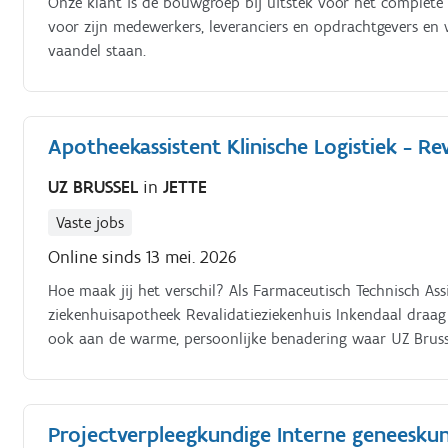
Onze klant is dé bouwgroep bij uitstek voor het complete
voor zijn medewerkers, leveranciers en opdrachtgevers en 
vaandel staan.
Apotheekassistent Klinische Logistiek - Re
UZ BRUSSEL
in
JETTE
Vaste jobs
Online sinds 13 mei. 2026
Hoe maak jij het verschil? Als Farmaceutisch Technisch Assi
ziekenhuisapotheek Revalidatieziekenhuis Inkendaal draag ji
ook aan de warme, persoonlijke benadering waar UZ Bruss
Projectverpleegkundige Interne geneeskun