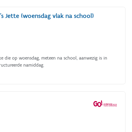
en, voorraad en signalisatie) Vragen van klanten duidelijk
s Meehelpen bij de ontvangst en het opbergen van
s Jette (woensdag vlak na school)
llingen en een hoge klanttevredenheid
ke die op woensdag, meteen na school, aanwezig is in
tructureerde namiddag.