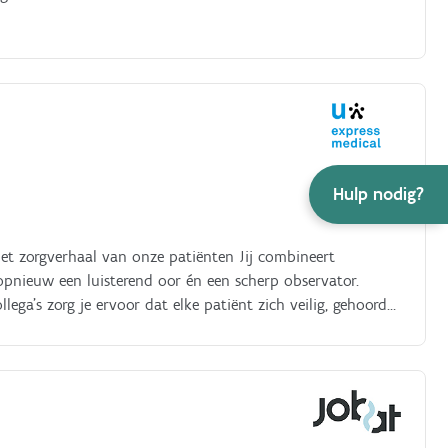
Hulp nodig?
het zorgverhaal van onze patiënten Jij combineert
pnieuw een luisterend oor én een scherp observator.
ega's zorg je ervoor dat elke patiënt zich veilig, gehoord
 net dát maakt jouw job zo boeiend Wat ga je doen?. Je
dstoestand en speelt alert in op veranderingen Je voert
n en staat patiënten en hun naasten bij met duidelijke
e in een modern, multidisciplinair team waar
j aan veilige, kwaliteitsvolle en warme zorg, aangepast aan