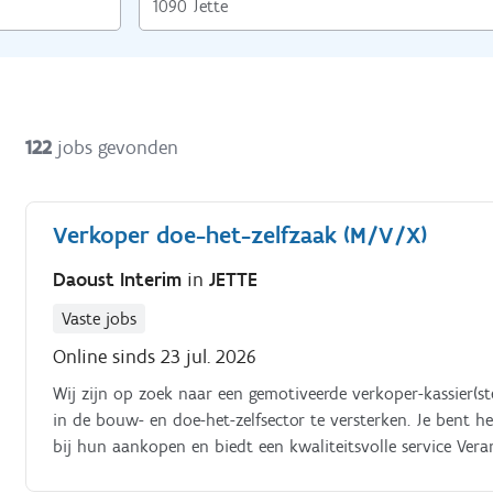
122
jobs gevonden
Verkoper doe-het-zelfzaak (M/V/X)
Daoust Interim
in
JETTE
Vaste jobs
Online sinds 23 jul. 2026
Wij zijn op zoek naar een gemotiveerde verkoper-kassier(
in de bouw- en doe-het-zelfsector te versterken. Je bent h
bij hun aankopen en biedt een kwaliteitsvolle service Ver
onze bouwproducten, gereedschappen en doe-het-zelfmater