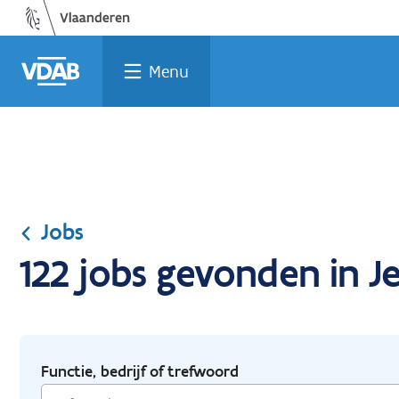
Ga
Vind
Vind
Welke
Terug
naar
een
een
job
naar
de
job
opleiding
past
home
Menu
inhoud
bij
mij?
Jobs
122 jobs gevonden in Je
Functie, bedrijf of trefwoord