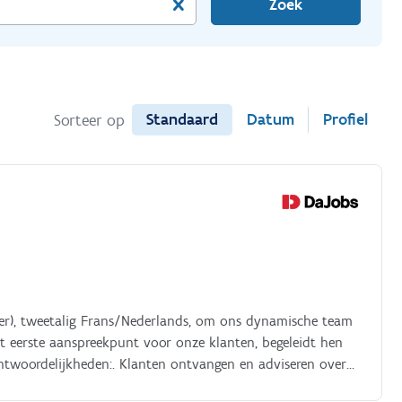
Zoek
Standaard
Datum
Profiel
Sorteer op
ster), tweetalig Frans/Nederlands, om ons dynamische team
et eerste aanspreekpunt voor onze klanten, begeleidt hen
antwoordelijkheden:. Klanten ontvangen en adviseren over
ialen De kassa en transacties nauwkeurig beheren Zorgen