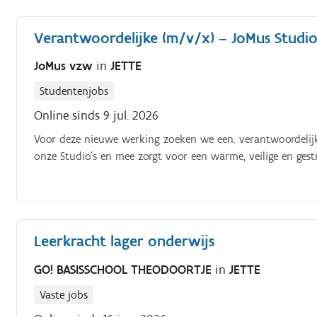
voor orde en een verzorgde presentatie van de winkel (rekk
en professioneel beantwoorden in het Frans en Nederland
Verantwoordelijke (m/v/x) – JoMus Studio'
goederen Bijdragen aan het behalen van de verkoopdoelste
JoMus vzw
in
JETTE
Studentenjobs
Online sinds 9 jul. 2026
Voor deze nieuwe werking zoeken we een. verantwoordelij
onze Studio's en mee zorgt voor een warme, veilige en ges
Leerkracht lager onderwijs
GO! BASISSCHOOL THEODOORTJE
in
JETTE
Vaste jobs