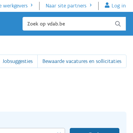
e werkgevers
Naar site partners
Log in
Sluiten
Jobsuggesties
Bewaarde vacatures en sollicitaties