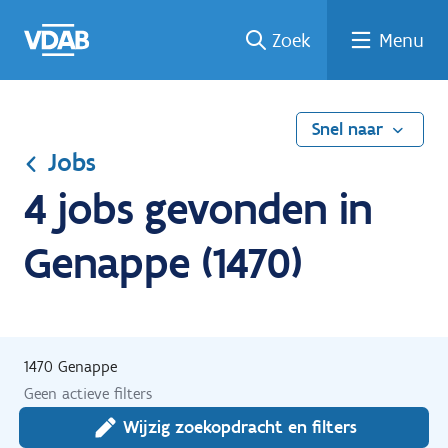
Ga
Vind
Vind
Welke
Terug
Zoek
Menu
naar
een
een
job
naar
de
job
opleiding
past
home
inhoud
bij
mij?
Snel naar
Jobs
4 jobs gevonden in
Genappe (1470)
1470 Genappe
Geen actieve filters
Wijzig zoekopdracht en filters