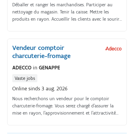
Déballer et ranger les marchandises. Participer au
nettoyage du magasin. Tenir la caisse. Mettre les
produits en rayon. Accueillir les clients avec le sourire
(un point très important !). Assurer l'ouverture et/ou
la fermeture du magasin.
Vendeur comptoir
charcuterie-fromage
ADECCO
in
GENAPPE
Vaste jobs
Online sinds 3 aug. 2026
Nous recherchons un vendeur pour le comptoir
charcuterie-fromage. Vous serez chargé d'assurer la
mise en rayon, l'approvisionnement et l'attractivité
de nos produits frais et de charcuterie, garantissant
ainsi une présentation impeccable pour nos clients