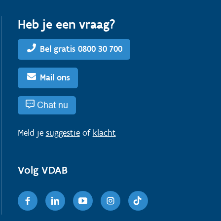
Heb je een vraag?
Bel gratis 0800 30 700
Mail ons
Chat nu
Meld je
suggestie
of
klacht
Volg VDAB
Facebook
Linkedin
Youtube
Instagram
TikTok