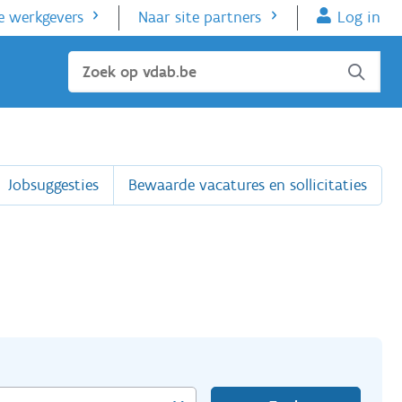
e werkgevers
Naar site partners
Log in
Sluiten
Jobsuggesties
Bewaarde vacatures en sollicitaties