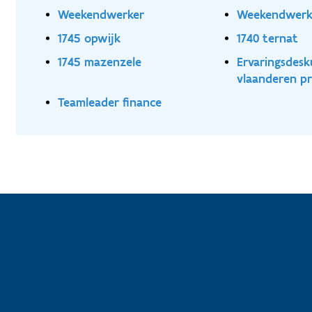
Weekendwerker
Weekendwer
1745 opwijk
1740 ternat
1745 mazenzele
Ervaringsdesk
vlaanderen pr
Teamleader finance