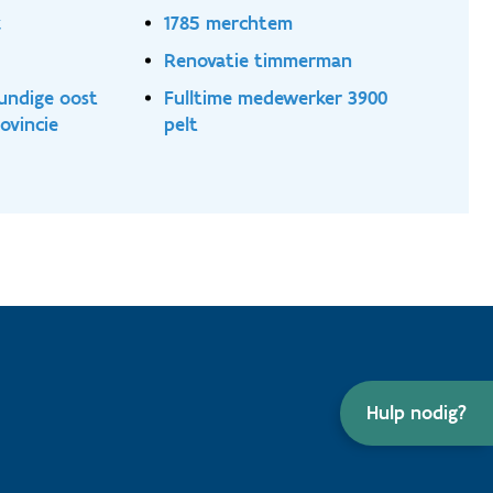
k
1785 merchtem
Renovatie timmerman
undige oost
Fulltime medewerker 3900
ovincie
pelt
Hulp nodig?