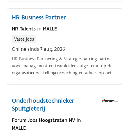
dankzij scherpe analyses en onderbouwde
beslissingen? Dan ben jij misschien de Planner die we
HR Business Partner
zoeken voor één van onze Major Projects!
HR Talents
in
MALLE
Vaste jobs
Online sinds 7 aug. 2026
HR Business Partnering & Strategiesparring partner
voor management en teamleiders, afgestemd op de
organisatiedoelstellingencoaching en advies op het
gebied van leiderschap, talentontwikkeling en
personeelsplanninginitiëren en begeleiden van
organisatieontwikkeling, verandering en
Onderhoudstechnieker
cultuurversterkinginzet van HR-data voor
Spuitgieterij
onderbouwde beslissingen en impact op prestaties.
Mens & Cultuurontwikkelen en uitvoeren van leer- en
Forum Jobs Hoogstraten NV
in
ontwikkelinitiatievenstimuleren van betrokkenheid,
MALLE
welzijn en behoud van medewerkersbevorderen van