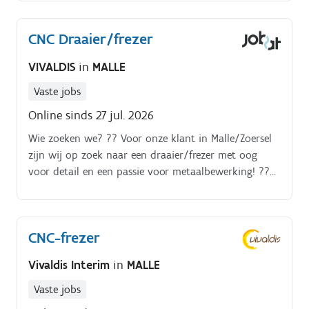
volgens PC 140.03, inclusief maaltijdcheques en de
voordelen conform de sector. Je transporteert asfalt,
CNC Draaier/frezer
puin en granulaten met een kipper.
VIVALDIS
in
MALLE
Vaste jobs
Online sinds 27 jul. 2026
Wie zoeken we? ?? Voor onze klant in Malle/Zoersel
zijn wij op zoek naar een draaier/frezer met oog
voor detail en een passie voor metaalbewerking! ???
Indien u kennis hebt van Gibbs. CAM en Vector.
CNC-frezer
Vivaldis Interim
in
MALLE
Vaste jobs