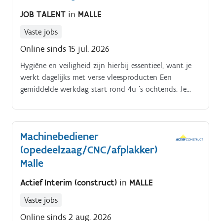
JOB TALENT
in
MALLE
Vaste jobs
Online sinds 15 jul. 2026
Hygiëne en veiligheid zijn hierbij essentieel, want je
werkt dagelijks met verse vleesproducten Een
gemiddelde werkdag start rond 4u 's ochtends. Je
doorloopt verschillende taken, van het bedienen van
machines en het controleren van producten op
kwaliteit tot het verpakkingsproces.
Machinebediener
(opedeelzaag/CNC/afplakker)
Malle
Actief Interim (construct)
in
MALLE
Vaste jobs
Online sinds 2 aug. 2026