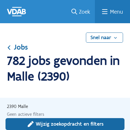
Ga
Vind
Vind
Welke
Terug
Zoek
Menu
naar
een
een
job
naar
de
job
opleiding
past
home
inhoud
bij
mij?
Snel naar
Jobs
782 jobs gevonden in
Malle (2390)
2390 Malle
Geen actieve filters
Wijzig zoekopdracht en filters