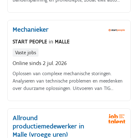
veilig de weg op kan. Je gebruikt moderne
apparatuur voor balanceren en uitlijnen.
Mechanieker
START PEOPLE
in
MALLE
Vaste jobs
Online sinds 2 jul. 2026
Oplossen van complexe mechanische storingen.
Analyseren van technische problemen en meedenken
over duurzame oplossingen. Uitvoeren van TIG
laswerken. Lezen en interpreteren van technische
plannen en tekeningen.
Allround
productiemedewerker in
Malle (vroege uren)