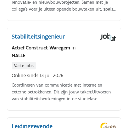
renovatie- en nieuwbouwprojecten. Samen met je
collega’s voer je uiteenlopende bouwtaken uit, zoals
metselwerken, vloerwerken, afbraakwerken en
afwerkingen. Door de variatie in projecten is geen
enkele dag hetzelfde. Je krijgt de kans om bij te leren
Stabiliteitsingenieur
van ervaren collega’s en draagt met jouw inzet bij
aan een veilige, nette en kwalitatieve uitvoering van
Actief Construct Waregem
in
elk project.
MALLE
Vaste jobs
Online sinds 13 jul. 2026
Coördineren van communicatie met interne en
externe betrokkenen. Dit zijn jouw taken:Uitvoeren
van stabiliteitsberekeningen in de studiefase.
Begeleiden van tekenaars bij uitvoerings en
stuktekeningen.
Leidinggevende