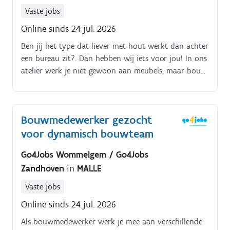
Vaste jobs
Online sinds 24 jul. 2026
Ben jij het type dat liever met hout werkt dan achter
een bureau zit?. Dan hebben wij iets voor jou! In ons
atelier werk je niet gewoon aan meubels, maar bouw
je letterlijk mee aan de droominterieurs van onze
klanten Hier draait alles om kwaliteit, vakmanschap
én een fijne werksfeer Je komt terecht in een team
Bouwmedewerker gezocht
waar iedereen elkaar kent, waar gelachen wordt én
voor dynamisch bouwteam
waar je werk gewaardeerd wordt.
Go4Jobs Wommelgem / Go4Jobs
Zandhoven
in
MALLE
Vaste jobs
Online sinds 24 jul. 2026
Als bouwmedewerker werk je mee aan verschillende