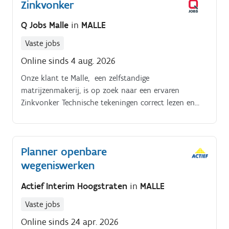
Zinkvonker
je rapporteren aan de ploegbaas montage en nauw
samenwerken binnen een team op de werf.
Q Jobs Malle
in
MALLE
Vaste jobs
Online sinds 4 aug. 2026
Onze klant te Malle, een zelfstandige
matrijzenmakerij, is op zoek naar een ervaren
Zinkvonker Technische tekeningen correct lezen en
interpreteren. Werkstukken nauwkeurig uitlijnen en
opspannen op de machine. Programma’s inlezen,
instellen en uitvoeren op de machine. Uitvoeren van
Planner openbare
kwaliteitscontroles om de nauwkeurigheid van de
wegeniswerken
stukken te garanderen.
Actief Interim Hoogstraten
in
MALLE
Vaste jobs
Online sinds 24 apr. 2026