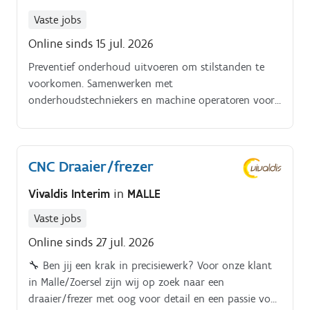
een feedbackgerichte en samenwerkingsgerichte
Vaste jobs
cultuur. Talent & Wervingverantwoordelijk voor het
Online sinds 15 jul. 2026
volledige wervingsproces en strategische
personeelsplanningversterken van het
Preventief onderhoud uitvoeren om stilstanden te
werkgeversmerk. Beloning & HR Operationsbeheren
voorkomen. Samenwerken met
van beloningsbeleid en afstemming met
onderhoudstechniekers en machine operatoren voor
salarisadministratieeindverantwoordelijk voor de
een vlotte dagelijkse werking
volledige employee lifecycle en HR-processenadviseren
over complexe HR-vraagstukken en naleving van
wet- en regelgevingaanspreekpunt voor medewerkers,
CNC Draaier/frezer
management en OR, binnen een matrixorganisatie
Vivaldis Interim
in
MALLE
Vaste jobs
Online sinds 27 jul. 2026
🔧 Ben jij een krak in precisiewerk? Voor onze klant
in Malle/Zoersel zijn wij op zoek naar een
draaier/frezer met oog voor detail en een passie voor