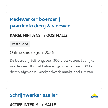
metaalbewerking!
Medewerker boerderij –
paardenfokkerij & vleesvee
KAREL MINTJENS
in
OOSTMALLE
Vaste jobs
Online sinds 8 jun. 2026
De boerderij telt ongeveer 300 vleeskoeien. Jaarlijks
worden een 100 tal kalveren geboren en een 100 tal
dieren afgevoerd. Weekendwerk maakt deel uit van de
functie via een beurtrolsysteem. Sommige periodes
van het jaar zijn drukker dan andere.
Schrijnwerker atelier
ACTIEF INTERIM
in
MALLE