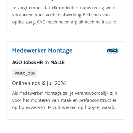
Je zorgt ervoor dat elk onderdeel nauwkeurig wordt
voorbereid voor verdere afwerking Bedienen van
opdeelzaag, CNC machine en afplakmachine Instellen
en controleren van machines volgens technische
plannen Kwaliteitscontrole van gezaagde en
afgewerkte onderdelen Net houden van de machines
Medewerker Montage
en werkplek Samenwerken met collega’s in het atelier
voor een vlotte productieflow.
AGO Jobs&HR
in
MALLE
Vaste jobs
Online sinds 16 jul. 2026
Als Medewerker Montage zal je verantwoordelijk zijn
voor het monteren van staal- en prefabconstructies
op bouwwerven. Je zult werken op hoogte, waarbij
ervaring of geen hoogtevrees vereist is. Het naleven
van veiligheidsvoorschriften op de werf en deelname
aan montageoverleg behoren tot jouw taken. Ook zal