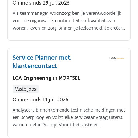
Online sinds 29 jul. 2026
Als teammanager woonzorg ben je verantwoordelijk
voor de organisatie, continuïteit en kwaliteit van
wonen, leven en zorg binnen je leefeenheid. Je creëert,
samen met je team, een warme, veilige en
kwaliteitsvolle woon- en leefomgeving waarin
bewoners zich thuis voelen en zorg wordt afgestemd
Service Planner met
op hun individuele noden. Je stuurt een
klantencontact
multidisciplinair team aan, ondersteunt medewerkers
in hun ontwikkeling en stimuleert samenwerking,
LGA Engineering
in
MORTSEL
eigenaarschap en duidelijke communicatie Je vertaalt
de visie van de organisatie en de woonzorgwerking
Vaste jobs
naar de dagelijkse praktijk en werkt actief mee
Online sinds 14 jul. 2026
aan verbetering van processen, kwaliteit en
teamwerking Je werkt nauw samen met bewoners,
Analyseert binnenkomende technische meldingen met
familie, collega’s en andere disciplines, met aandacht
een scherp oog en volgt elke serviceaanvraag uiterst
voor zowel zorg als welzijn.
warm en efficiënt op. Vormt het vaste en
enthousiaste aanspreekpunt voor klanten en collega's