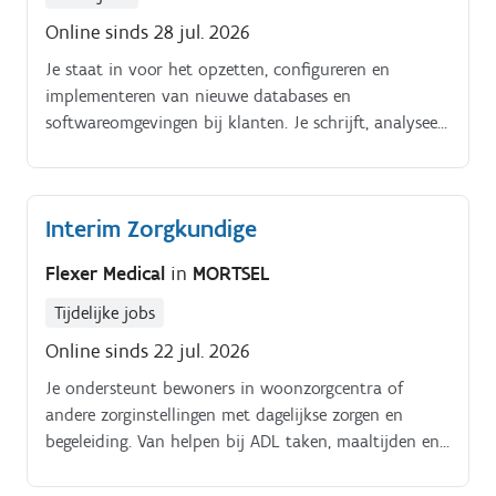
Online sinds 28 jul. 2026
Je staat in voor het opzetten, configureren en
implementeren van nieuwe databases en
softwareomgevingen bij klanten. Je schrijft, analyseert
en optimaliseert SQL query's en stored procedures om
de performantie van applicaties en databanken te
verbeteren.
Interim Zorgkundige
Flexer Medical
in
MORTSEL
Tijdelijke jobs
Online sinds 22 jul. 2026
Je ondersteunt bewoners in woonzorgcentra of
andere zorginstellingen met dagelijkse zorgen en
begeleiding. Van helpen bij ADL taken, maaltijden en
medicatie tot een luisterend oor en een glimlach: jij
maakt elke dag het verschil.