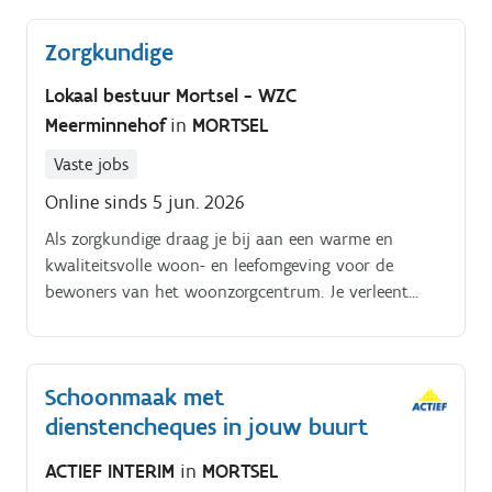
Zorgkundige
Lokaal bestuur Mortsel - WZC
Meerminnehof
in
MORTSEL
Vaste jobs
Online sinds 5 jun. 2026
Als zorgkundige draag je bij aan een warme en
kwaliteitsvolle woon- en leefomgeving voor de
bewoners van het woonzorgcentrum. Je verleent
dagelijkse zorg en ondersteuning op maat, met
aandacht voor zowel fysieke als psychosociale noden.
Je zorgt ervoor dat bewoners zich comfortabel,
Schoonmaak met
gerespecteerd en gehoord voelen. Je werkt samen met
dienstencheques in jouw buurt
collega’s binnen een multidisciplinair team en draagt
bij aan een omgeving waar ‘zorgen voor elkaar’
ACTIEF INTERIM
in
MORTSEL
centraal staat.