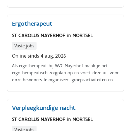
en kopen van elektrische apparaten zoals telefoons,
spelcomputers, wasmachines en televisies.
Ergotherapeut
ST CAROLUS MAYERHOF
in
MORTSEL
Vaste jobs
Online sinds 4 aug. 2026
Als ergotherapeut bij WZC Mayerhof maak je het
ergotherapeutisch zorgplan op en voert deze uit voor
onze bewoners Je organiseert groepsactiviteiten en
individuele activiteiten die o.m. betrekking hebben
op het dagelijkse leven en de vrijetijdsbesteding van
onze bewoners.
Verpleegkundige nacht
ST CAROLUS MAYERHOF
in
MORTSEL
Vaste jobs