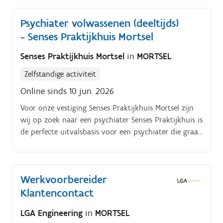
Psychiater volwassenen (deeltijds)
- Senses Praktijkhuis Mortsel
Senses Praktijkhuis Mortsel
in
MORTSEL
Zelfstandige activiteit
Online sinds 10 jun. 2026
Voor onze vestiging Senses Praktijkhuis Mortsel zijn
wij op zoek naar een psychiater Senses Praktijkhuis is
de perfecte uitvalsbasis voor een psychiater die graag
zijn/haar kabinet uitbouwt binnen de mogelijkheden
en het netwerk van een bloeiende multidisciplinaire
groepspraktijk Senses bestaat uit een divers team van
Werkvoorbereider
artsen, psychologen en psychotherapeuten,
Klantencontact
seksuologen, loopbaancoaches, echtscheidings- en
ouderschapsbemiddeling, studiecoaches, diëtisten,
LGA Engineering
in
MORTSEL
osteopaten, kinesitherapeuten, chiropractor,