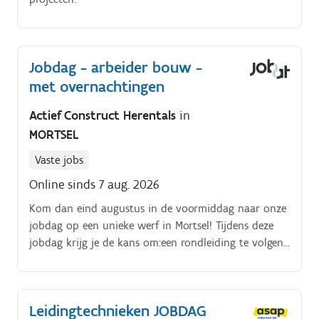
Jobdag - arbeider bouw -
met overnachtingen
Actief Construct Herentals
in
MORTSEL
Vaste jobs
Online sinds 7 aug. 2026
Kom dan eind augustus in de voormiddag naar onze
jobdag op een unieke werf in Mortsel! Tijdens deze
jobdag krijg je de kans om:een rondleiding te volgen
op de werfkennis te maken met onze medewerkers
en ploegverantwoordelijkenmeer te ontdekken over
de jobinhoud en verwachtingende sfeer en manier
Leidingtechnieken JOBDAG
van werken écht te ervarente genieten van een hapje