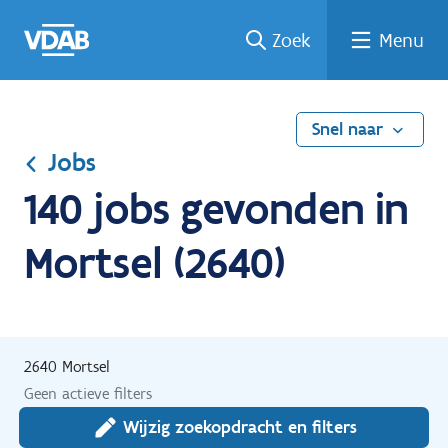
Ga
Vind
Vind
Welke
Terug
Zoek
Menu
naar
een
een
job
naar
de
job
opleiding
past
home
inhoud
bij
mij?
Snel naar
Jobs
140 jobs gevonden in
Mortsel (2640)
2640 Mortsel
Geen actieve filters
Wijzig zoekopdracht en filters