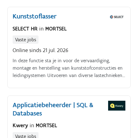
bij allerhande administratieve of technische vragen.
Kunststoflasser
SELECT HR
in
MORTSEL
Vaste jobs
Online sinds 21 jul. 2026
In deze functie sta je in voor de vervaardiging,
montage en herstelling van kunststofconstructies en
leidingsystemen Uitvoeren van diverse lastechnieken
zoals extrusielassen, spiegellassen, moflassen en
warmgaslassen. Lezen en correct interpreteren van
technische en isometrische plannen.
Applicatiebeheerder | SQL &
Databases
Kwery
in
MORTSEL
Vaste jobs