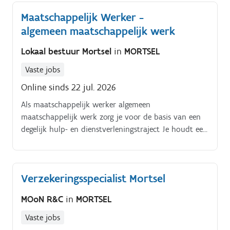
Maatschappelijk Werker -
algemeen maatschappelijk werk
Lokaal bestuur Mortsel
in
MORTSEL
Vaste jobs
Online sinds 22 jul. 2026
Als maatschappelijk werker algemeen
maatschappelijk werk zorg je voor de basis van een
degelijk hulp- en dienstverleningstraject Je houdt een
brede focus op de verschillende levensdomeinen van
een cliënt. Dit houdt in dat er naast financiële,
materiële en psychosociale vragen ook sterk dient
Verzekeringsspecialist Mortsel
ingezet te worden op woontrajecten. Daarnaast zorg
je ook voor een goede doorstroming naar de
MOoN R&C
in
MORTSEL
activeringstrajecten. Je werkt samen met een team
van toffe collega's en koppelt terug naar de
Vaste jobs
teamcoach algemeen maatschappelijk werk.