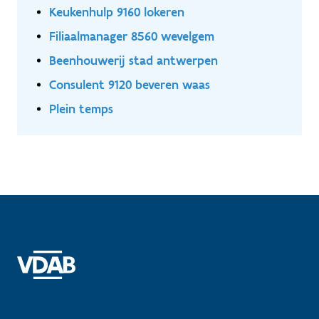
www.sensespraktijkhuis.be
Keukenhulp 9160 lokeren
Filiaalmanager 8560 wevelgem
Beenhouwerij stad antwerpen
Consulent 9120 beveren waas
Plein temps