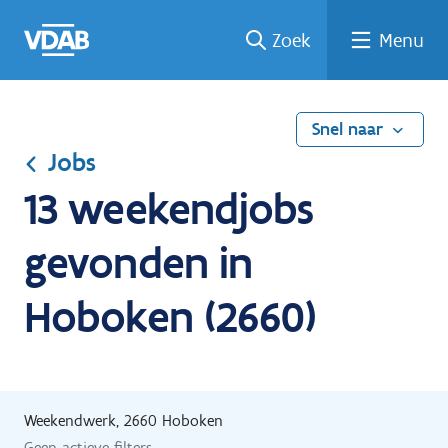
Ga
Vind
Vind
Welke
Terug
Zoek
Menu
naar
een
een
job
naar
de
job
opleiding
past
home
inhoud
bij
mij?
Snel naar
Jobs
13 weekendjobs
gevonden in
Hoboken (2660)
Weekendwerk, 2660 Hoboken
Geen actieve filters