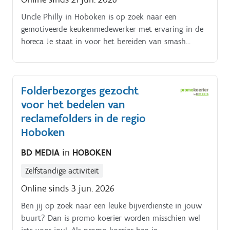
Uncle Philly in Hoboken is op zoek naar een
gemotiveerde keukenmedewerker met ervaring in de
horeca Je staat in voor het bereiden van smash
burgers, cheesesteaks, loaded fries en andere
streetfoodgerechten. Je werkt aan de bakplaat, houdt
de keuken proper en zorgt ervoor dat elke bestelling
Folderbezorges gezocht
snel en correct wordt afgewerkt Ervaring met een
voor het bedelen van
grill, bakplaat of fastfoodconcept is een pluspunt
Taken:.
reclamefolders in de regio
Hoboken
BD MEDIA
in
HOBOKEN
Zelfstandige activiteit
Online sinds 3 jun. 2026
Ben jij op zoek naar een leuke bijverdienste in jouw
buurt? Dan is promo koerier worden misschien wel