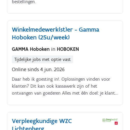
bestellingen.
Winkelmedewerk(st)er - Gamma
Hoboken (25u/week)
GAMMA Hoboken
in
HOBOKEN
Tijdelijke jobs met optie vast
Online sinds 4 jun. 2026
Daar heb ik goesting in!. Oplossingen vinden voor
klanten? Dit kan ook kassawerk zijn of het
ontvangen van goederen Alles met één doel: je klant
nog beter helpen Wie je bent:. Een job als verkoper
bij GAMMA?
Verpleegkundige WZC
Lichtenberg