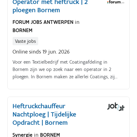
Operator met heftruck | 2
afgestemd op jouw ervaring.
ploegen Bornem
FORUM JOBS ANTWERPEN
in
BORNEM
Vaste jobs
Online sinds 19 jun. 2026
Voor een Textielbedrijf met Coatingafdeling in
Bornem zijn we op zoek naar een operator in 2
ploegen. In Bornem maken ze allerlei Coatings, zij
gaan mee met de Chemiesector.
Heftruckchauffeur
Nachtploeg | Tijdelijke
Opdracht | Bornem
Synergie
in
BORNEM