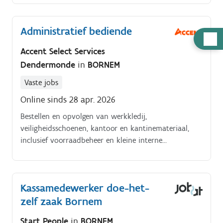
opleidingen die perfect bij jou passen Dankzij de
inzet van onze fantastische medewerkers brengen we
Administratief bediende
huishoudens op orde.
Hulp
nodig
Accent Select Services
Dendermonde
in
BORNEM
Vaste jobs
Online sinds 28 apr. 2026
Bestellen en opvolgen van werkkledij,
veiligheidsschoenen, kantoor en kantinemateriaal,
inclusief voorraadbeheer en kleine interne
bestellingen (zoals broodjes). Uitvoeren van
personeelsadministratie: verplichte werkweek (IT/IS)
ingeven via de RSZ website, DOP meldingen opvolgen,
Kassamedewerker doe-het-
eerste effectieve werkdagen opvolgen,
zelf zaak Bornem
arbeidsongevallen registreren via het Allianz platform,
personeelsdossiers actualiseren,
Start People
in
BORNEM