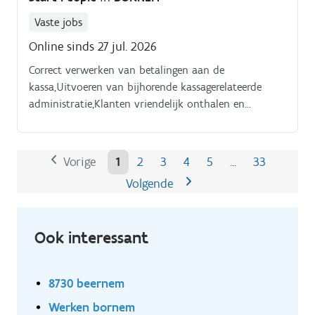
verlof/afwezigheden/ziekteattesten verwerken,
urenregistraties controleren en loonbeslagen en
Vaste jobs
andere wettelijke verplichtingen opvolgen.
Online sinds 27 jul. 2026
Correct verwerken van betalingen aan de
kassa,Uitvoeren van bijhorende kassagerelateerde
administratie,Klanten vriendelijk onthalen en
adviseren,Zorgen voor een positieve winkelervaring
voor elke klant,Ondersteunen van collega's in de
winkel tijdens rustigere momenten,Mee zorgen voor
Vorige
1
2
3
4
5
33
…
een nette en verzorgde winkelomgeving.
Volgende
Ook interessant
8730 beernem
Werken bornem