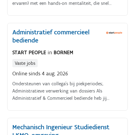
ervaren) met een hands-on mentaliteit, die snel
informatie kan verwerken en accuraat kan werken in
een dynamische transportomgeving. Jouw functie-
Aanspreekpunt voor klanten en interne teams-
Administratief commercieel
Opvolgen van dossiers van A tot Z en klanten correct
bediende
en tijdig informeren- Administratieve verwerking van
klant- en transportgegevens in verschillende IT-
START PEOPLE
in
BORNEM
systemen- Rapportages opstellen en versturen naar
klanten- Proactieve opvolging bij afwijkingen- Nauwe
Vaste jobs
samenwerking met interne afdelingen
Online sinds 4 aug. 2026
Ondersteunen van collega's bij piekperiodes;.
Administratieve verwerking van dossiers Als
Administratief & Commercieel bediende heb jij
volgende verantwoordelijkheden:. Verwelkomen van
klanten en bezoekers;.
Mechanisch Ingenieur Studiedienst