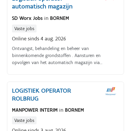
automatisch magazijn
van retouren ook tot jouw takenpakket.
SD Worx Jobs
in
BORNEM
Vaste jobs
Online sinds 4 aug. 2026
Ontvangst, behandeling en beheer van
binnenkomende grondstoffen . Aansturen en
opvolgen van het automatisch magazijn via
WCS/ERP .
LOGISTIEK OPERATOR
ROLBRUG
MANPOWER INTERIM
in
BORNEM
Vaste jobs
Online sinds 3 aug. 2026