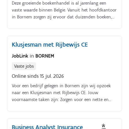
technologieën.
Deze groeiende boekenhandel is al jarenlang een
vaste waarde binnen Belgie. Vanuit het hoofdkantoor
in Bornem zorgen zij ervoor dat duizenden boeken,
studie uitgaven en kantoorartikelen elke dag hun
weg vinden naar boekhandels, scholen en bedrijven.
Klusjesman met Rijbewijs CE
JobLink
in
BORNEM
Vaste jobs
Online sinds 15 jul. 2026
Voor een bedrijf gelegen in Bornem zijn wij opzoek
naar een Klusjesman met Rijbewijs CE. Jouw
voornaamste taken zijn: Zorgen voor een nette en
goed onderhouden werkplaats.
Business Analyst Insurance