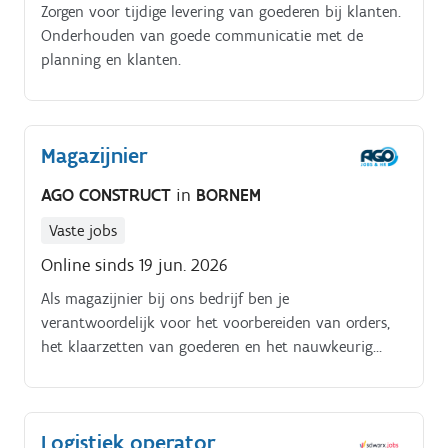
Zorgen voor tijdige levering van goederen bij klanten.
Onderhouden van goede communicatie met de
planning en klanten.
Magazijnier
AGO CONSTRUCT
in
BORNEM
Vaste jobs
Online sinds 19 jun. 2026
Als magazijnier bij ons bedrijf ben je
verantwoordelijk voor het voorbereiden van orders,
het klaarzetten van goederen en het nauwkeurig
verwerken van inkomende en uitgaande materialen.
Je werkt zelfstandig, maar bent ook een teamspeler
die proactief meedenkt over logistieke verbeteringen.
Logistiek operator
Daarnaast behoort de administratieve afhandeling