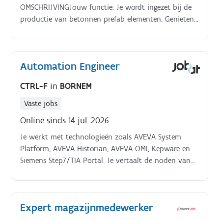
OMSCHRIJVINGJouw functie: Je wordt ingezet bij de
productie van betonnen prefab elementen. Genieten
van verdere opleiding intern. PROFIELJouw profiel: Je
bent technische geschoold.
Automation Engineer
CTRL-F
in
BORNEM
Vaste jobs
Online sinds 14 jul. 2026
Je werkt met technologieën zoals AVEVA System
Platform, AVEVA Historian, AVEVA OMI, Kepware en
Siemens Step7/TIA Portal. Je vertaalt de noden van
productieomgevingen naar gestandaardiseerde en
schaalbare automatiseringsoplossingen.
Expert magazijnmedewerker