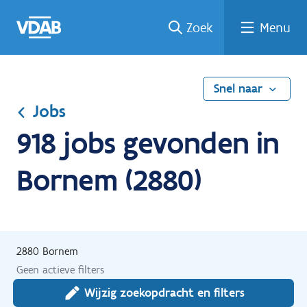
Ga
Vind
Vind
Welke
Terug
Zoek
Menu
naar
een
een
job
naar
de
job
opleiding
past
home
inhoud
bij
mij?
Snel naar
Jobs
918 jobs gevonden in
Bornem (2880)
2880 Bornem
Geen actieve filters
Wijzig zoekopdracht en filters