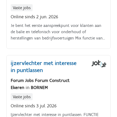
Vaste jobs
Online sinds 2 jun. 2026
Je bent het eerste aanspreekpunt voor klanten aan
de balie en telefonisch voor onderhoud of
herstellingen van bedrijfsvoertuigen Mix functie van
service & parts: je werkt 2 dagen in Bornem en 3
dagen in Dendermonde. Je bepaalt mee het probleem
of de behoefte van de klant en beantwoordt
ijzervlechter met interesse
technische vragen.
in puntlassen
Forum Jobs Forum Construct
Ekeren
in
BORNEM
Vaste jobs
Online sinds 3 jul. 2026
Ijzervlechter met interesse in puntlassen. FUNCTIE