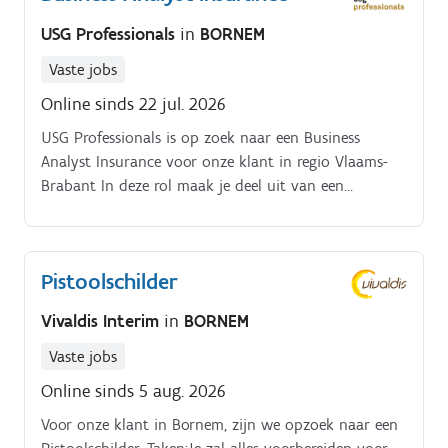
USG Professionals
in
BORNEM
Vaste jobs
Online sinds 22 jul. 2026
USG Professionals is op zoek naar een Business
Analyst Insurance voor onze klant in regio Vlaams-
Brabant In deze rol maak je deel uit van een
gespecialiseerd team dat verantwoordelijk is voor de
opvolging en optimalisatie van
verzekeringsactiviteiten binnen een internationale
Pistoolschilder
dienstverleningomgeving. Je combineert data-analyse,
procesoptimalisatie en business partnering om de
Vivaldis Interim
in
BORNEM
performantie van de afdeling verder te versterken Je
analyseert operationele en financiële data,
Vaste jobs
identificeert trends en opportuniteiten en vertaalt
Online sinds 5 aug. 2026
deze naar bruikbare inzichten voor het management.
Voor onze klant in Bornem, zijn we opzoek naar een
Daarnaast ondersteun je bij de ontwikkeling van