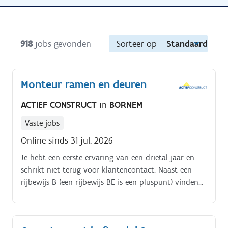
918
jobs gevonden
Sorteer op
Standaard
Monteur ramen en deuren
ACTIEF CONSTRUCT
in
BORNEM
Vaste jobs
Online sinds 31 jul. 2026
Je hebt een eerste ervaring van een drietal jaar en
schrikt niet terug voor klantencontact. Naast een
rijbewijs B (een rijbewijs BE is een pluspunt) vinden
wij het daarom zeer belangrijk dat jij Nederlandse
taal goed beheerst Binnen ons bedrijf kan je rekenen
op een aantrekkelijke verloning volgens PC 100,