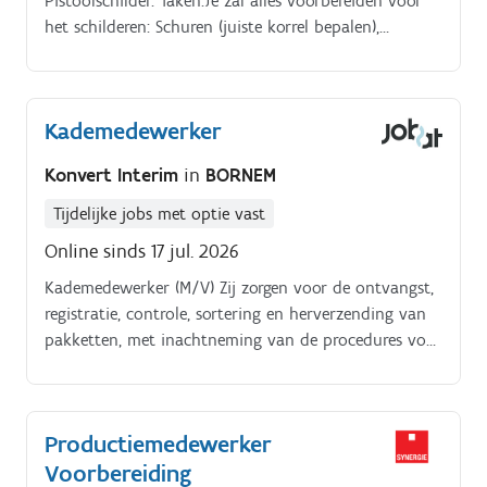
Pistoolschilder. Taken:Je zal alles voorbereiden voor
dashboards en rapporteringen, werk je mee aan
het schilderen: Schuren (juiste korrel bepalen),
automatiserings- en verbeterprojecten en draag je bij
afplakken en afblazen indien nodig.
aan de verdere professionalisering van processen en
systemen Je werkt nauw samen met verschillende
interne stakeholders en fungeert als een belangrijke
Kademedewerker
schakel tussen business, operations en data-experten.
De functie biedt een ideale combinatie van analytisch
Konvert Interim
in
BORNEM
denkwerk, projectmatig werken en continue
verbetering.
Tijdelijke jobs met optie vast
Online sinds 17 jul. 2026
Kademedewerker (M/V) Zij zorgen voor de ontvangst,
registratie, controle, sortering en herverzending van
pakketten, met inachtneming van de procedures voor
het behandelen van zendingen. Ze garanderen een
correcte doorstroming van de pakketten.
Productiemedewerker
Voorbereiding