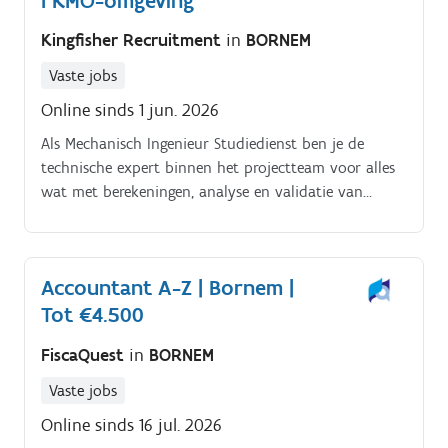
I KMO-omgeving
Kingfisher Recruitment
in
BORNEM
Vaste jobs
Online sinds 1 jun. 2026
Als Mechanisch Ingenieur Studiedienst ben je de
technische expert binnen het projectteam voor alles
wat met berekeningen, analyse en validatie van
ontwerpen te maken heeft. Je voert
sterkteberekeningen en technische studies uit,
beoordeelt de haalbaarheid van ontwerpen en
Accountant A-Z | Bornem |
ondersteunt bij het ontwerp en de dimensionering
Tot €4.500
van machineonderdelen en -systemen. Samen met
collega-engineers werk je aan innovatieve industriële
FiscaQuest
in
BORNEM
projecten en draag je bij aan veilige, efficiënte en
technisch onderbouwde oplossingen. Daarbij krijg je
Vaste jobs
de ruimte om jouw expertise verder uit te bouwen
Online sinds 16 jul. 2026
en mee te denken over optimalisaties en nieuwe