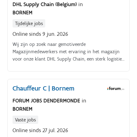
DHL Supply Chain (Belgium)
in
BORNEM
Tijdelijke jobs
Online sinds 9 jun. 2026
Wij zijn op zoek naar gemotiveerde
Magazijnmedewerkers met ervaring in het magazijn
voor onze klant DHL Supply Chain, een sterk logistiek
bedrijf in Bornem die graag willen werken in een 2
ploegensysteem Ben jij een nauwkeurige werker met
oog voor detail en hou je ervan om alles tot in de
Chauffeur C | Bornem
puntjes correct af te handelen in een gestructureerde
magazijnomgeving?. Dan is dit jouw kans!
FORUM JOBS DENDERMONDE
in
BORNEM
Vaste jobs
Online sinds 27 jul. 2026