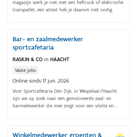
magazijn werk je niet met een heftruck of elektrische
transpallet, een attest heb je daarom niet nodig.
Bar- en zaalmedewerker
sportcafetaria
RASKIN & CO
in
HAACHT
Vaste jobs
Online sinds 17 jun. 2026
Voor Sportcafetaria Den Dijk, in Wespelaar/Haacht
zijn we op zoek naar een gemotiveerde zaal- en
barmedewerker die mee zorgt voor een vlotte en
vriendelijke bediening van onze klanten Als zaal- en
barmedewerker ben je het gezicht van onze zaak. Je
ontvangt klanten met een glimlach, neemt
Winkelmedewerker groenten &
bestellingen op, serveert dranken en gerechten en