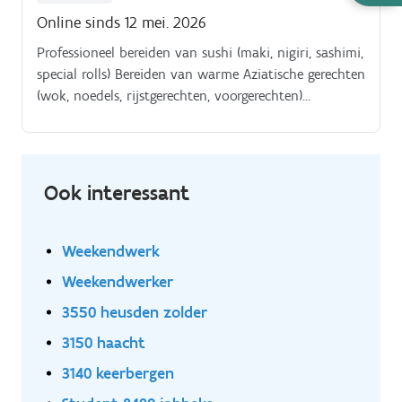
nodig
Online sinds 12 mei. 2026
Professioneel bereiden van sushi (maki, nigiri, sashimi,
special rolls) Bereiden van warme Aziatische gerechten
(wok, noedels, rijstgerechten, voorgerechten)
Meedenken over en ontwikkelen van nieuwe
gerechten en menu-items Creatief bijdragen aan de
vernieuwing van het menu Toepassen van correcte
snijtechnieken en professionele food presentation
Ook interessant
Werken volgens de HACCP-hygiënenormen Organiseren
en onderhouden van een nette en efficiënte keuken.
Weekendwerk
Weekendwerker
3550 heusden zolder
3150 haacht
3140 keerbergen