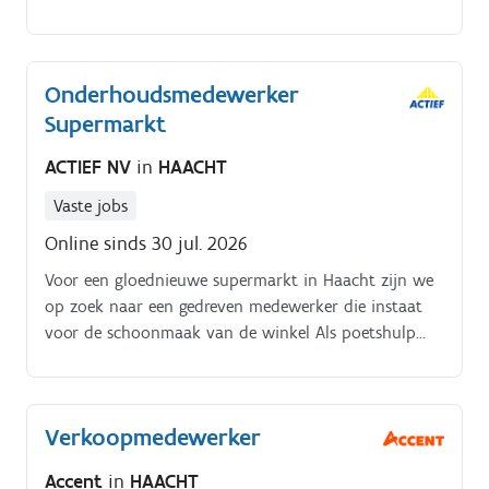
graag verder en krijg je energie van een afwisselende
functie?
Onderhoudsmedewerker
Supermarkt
ACTIEF NV
in
HAACHT
Vaste jobs
Online sinds 30 jul. 2026
Voor een gloednieuwe supermarkt in Haacht zijn we
op zoek naar een gedreven medewerker die instaat
voor de schoonmaak van de winkel Als poetshulp
start jouw werkdag vóór de opening van de winkel.
Jij zorgt ervoor dat alles netjes en verzorgd klaarstaat
zodat klanten in een propere winkel kunnen shoppen
Verkoopmedewerker
Verder:.
Accent
in
HAACHT