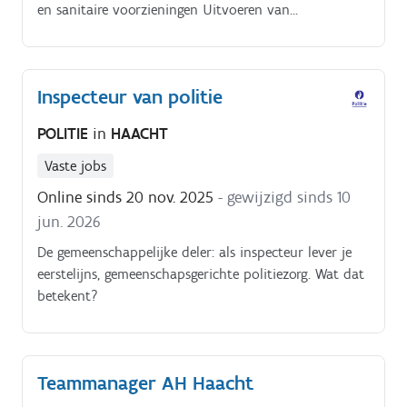
en sanitaire voorzieningen Uitvoeren van
temperatuurcontroles van de koelinstallaties volgens
de geldende procedures Onderhouden en
schoonmaken van verschillende toestellen en
Inspecteur van politie
materialen binnen de winkel Mee opvolgen en
beheren van de werkkledij van de medewerkers
POLITIE
in
HAACHT
,Zorgen voor een nette, hygiënische en veilige
werkomgeving
Vaste jobs
Online sinds 20 nov. 2025
- gewijzigd sinds 10
jun. 2026
De gemeenschappelijke deler: als inspecteur lever je
eerstelijns, gemeenschapsgerichte politiezorg. Wat dat
betekent?
Teammanager AH Haacht