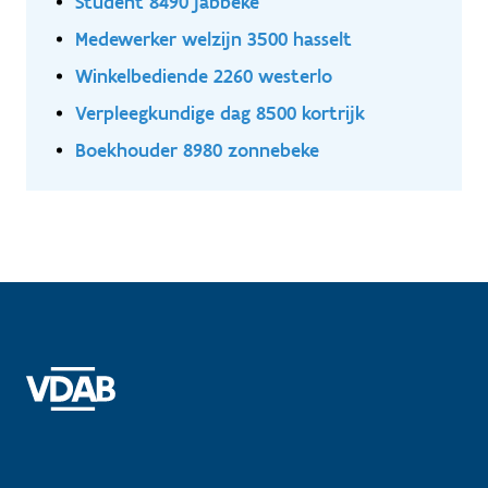
Student 8490 jabbeke
Medewerker welzijn 3500 hasselt
Winkelbediende 2260 westerlo
Verpleegkundige dag 8500 kortrijk
Boekhouder 8980 zonnebeke