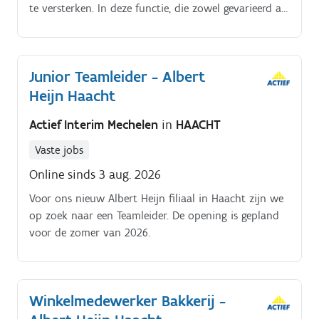
te versterken. In deze functie, die zowel gevarieerd als
verantwoordelijk is, sta je in voor de verzorging van
huisdieren en het aangaan van waardevolle
klantenrelaties Jouw taken en verantwoordelijkheden
Junior Teamleider - Albert
omvatten:.
Heijn Haacht
Actief Interim Mechelen
in
HAACHT
Vaste jobs
Online sinds 3 aug. 2026
Voor ons nieuw Albert Heijn filiaal in Haacht zijn we
op zoek naar een Teamleider. De opening is gepland
voor de zomer van 2026.
Winkelmedewerker Bakkerij -