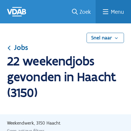
Ga
Vind
Vind
Welke
Terug
Zoek
Menu
naar
een
een
job
naar
de
job
opleiding
past
home
inhoud
bij
mij?
Snel naar
Jobs
22 weekendjobs
gevonden in Haacht
(3150)
Weekendwerk, 3150 Haacht
Geen actieve filters