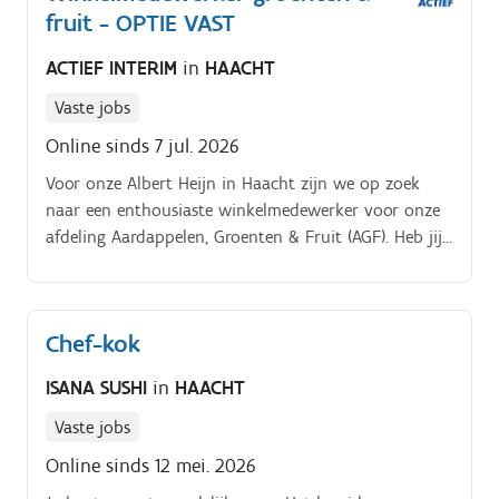
fruit - OPTIE VAST
zorgt ervoor dat de zaal en bar steeds netjes en
verzorgd zijn.
ACTIEF INTERIM
in
HAACHT
Vaste jobs
Online sinds 7 jul. 2026
Voor onze Albert Heijn in Haacht zijn we op zoek
naar een enthousiaste winkelmedewerker voor onze
afdeling Aardappelen, Groenten & Fruit (AGF). Heb jij
een passie voor verse producten en werk je graag in
een dynamische omgeving?
Chef-kok
ISANA SUSHI
in
HAACHT
Vaste jobs
Online sinds 12 mei. 2026