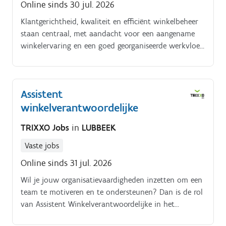
Online sinds 30 jul. 2026
Klantgerichtheid, kwaliteit en efficiënt winkelbeheer
staan centraal, met aandacht voor een aangename
winkelervaring en een goed georganiseerde werkvloer.
Daarnaast wordt sterk ingezet op teamwork en het
creëren van een dynamische, lokale verankerde
werkomgeving.
Assistent
winkelverantwoordelijke
TRIXXO Jobs
in
LUBBEEK
Vaste jobs
Online sinds 31 jul. 2026
Wil je jouw organisatievaardigheden inzetten om een
team te motiveren en te ondersteunen? Dan is de rol
van Assistent Winkelverantwoordelijke in het
bruisende Lubbeek de perfecte kans voor jou!.