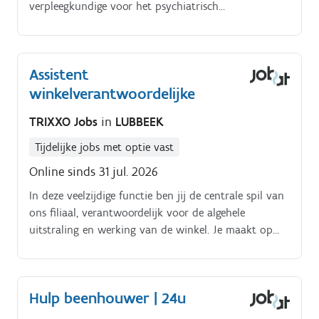
verpleegkundige voor het psychiatrisch
verzorgingstehuis, PVT, te campus Lubbeek en te
campus Kortenberg. Is warme langdurige zorg bieden
op een kleinschalige campus helemaal jouw ding?
Assistent
winkelverantwoordelijke
TRIXXO Jobs
in
LUBBEEK
Tijdelijke jobs met optie vast
Online sinds 31 jul. 2026
In deze veelzijdige functie ben jij de centrale spil van
ons filiaal, verantwoordelijk voor de algehele
uitstraling en werking van de winkel. Je maakt op
een constructieve manier bestellingen en zorgt ervoor
dat ons winkelbeeld en de presentatie van onze
producten voldoen aan de hoogste standaarden.
Hulp beenhouwer | 24u