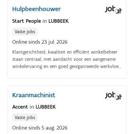
nodig· Actief meedenken om de winkelprestaties te
Hulpbeenhouwer
verbeteren
Start People
in
LUBBEEK
Vaste jobs
Online sinds 23 jul. 2026
Klantgerichtheid, kwaliteit en efficiënt winkelbeheer
staan centraal, met aandacht voor een aangename
winkelervaring en een goed georganiseerde werkvloer.
Daarnaast wordt sterk ingezet op teamwork en het
creëren van een dynamische, lokale verankerde
werkomgeving.
Kraanmachinist
Accent
in
LUBBEEK
Vaste jobs
Online sinds 5 aug. 2026