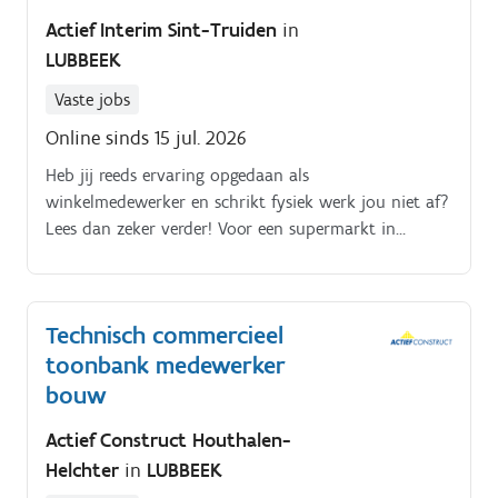
Actief Interim Sint-Truiden
in
LUBBEEK
Vaste jobs
Online sinds 15 jul. 2026
Heb jij reeds ervaring opgedaan als
winkelmedewerker en schrikt fysiek werk jou niet af?
Lees dan zeker verder! Voor een supermarkt in
Lubbeek zijn we op zoek naar een winkelmedewerker
voor de groenten, fruit & zuivel afdeling. Je staat in
voor de verkoop van de producten;Je bent
Technisch commercieel
verantwoordelijk voor het plaatsen van
toonbank medewerker
bestellingen;Je vult de producten aan op jouw
afdeling;Je staat in voor de kwaliteitscontrole van de
bouw
producten en de toepassing van de FIFO regels;Je
Actief Construct Houthalen-
bewaakt de orde en netheid van jouw afdeling;Je
Helchter
in
LUBBEEK
bent het eerste aanspreekpunt voor de groenten en
fruit van de klanten en helpt hen graag verder;Je zet