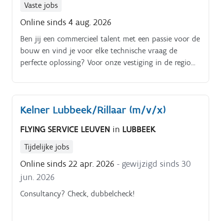
Vaste jobs
alle producten klaar voor de volgende dag.
Online sinds 4 aug. 2026
Ben jij een commercieel talent met een passie voor de
bouw en vind je voor elke technische vraag de
perfecte oplossing? Voor onze vestiging in de regio
Tienen zoeken we een gedreven technisch
commercieel toonbankmedewerker! Als hét gezicht
van de winkel help je vakmensen en bouwers met
Kelner Lubbeek/Rillaar (m/v/x)
deskundig advies en stuur je elk dossier van offerte
tot levering strak aan Dit ga je doen bij ons:. Je
FLYING SERVICE LEUVEN
in
LUBBEEK
ontvangt vakmensen en ervaren bouwers aan de
toonbank en geeft hen vakkundig advies over
Tijdelijke jobs
bouwmaterialen, constructies en toepassingen Je stelt
Online sinds 22 apr. 2026
- gewijzigd sinds 30
nauwkeurige offertes op, volgt deze proactief op en
jun. 2026
zorgt dat elk project commercieel vlekkeloos verloopt
Je volgt het gehele proces nauwlettend op, vanaf de
Consultancy? Check, dubbelcheck!
eerste prijsaanvraag tot aan de correcte levering op
de werf