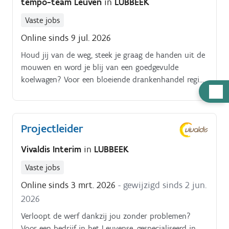
tempo-team Leuven
in
LUBBEEK
Vaste jobs
Online sinds 9 jul. 2026
Houd jij van de weg, steek je graag de handen uit de
mouwen en word je blij van een goedgevulde
koelwagen? Voor een bloeiende drankenhandel regio
Hulp
Lubbeek zoeken we een chauffeur C die meer is dan
nodig
alleen een stuurman. Jij bent het visitekaartje dat de
horeca en lokale winkels voorziet van hun voorraad.
Projectleider
Een fysieke uitdaging met veel sociaal contact en de
lekkerste producten van het land!
Vivaldis Interim
in
LUBBEEK
Vaste jobs
Online sinds 3 mrt. 2026
- gewijzigd sinds 2 jun.
2026
Verloopt de werf dankzij jou zonder problemen?
Voor een bedrijf in het Leuvense, gespecialiseerd in