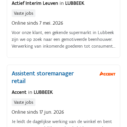
Actief Interim Leuven
in
LUBBEEK
Vaste jobs
Online sinds 7 mei. 2026
Voor onze klant, een gekende supermarkt in Lubbeek
zijn we op zoek naar een gemotiveerde beenhouwer.
Verwerking van inkomende goederen tot consument
verpakking;Producten worden hoofdzakelijk intern
gemaakt op de traditionele manier;Algemeen beheer,
toepassen van HACCP normen;In overleg met de
Assistent storemanager
groepsverantwoordelijke gericht naar doelstellingen
retail
toewerken.
Accent
in
LUBBEEK
Vaste jobs
Online sinds 17 jun. 2026
Je leidt de dagelijkse werking van de winkel en bent