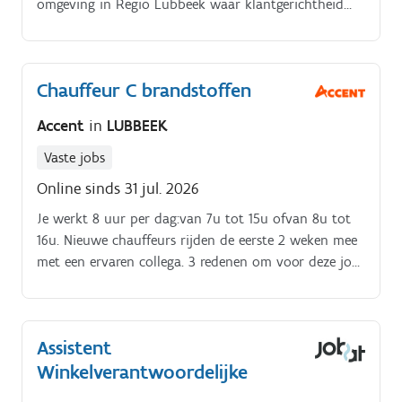
omgeving in Regio Lubbeek waar klantgerichtheid
hoog in het vaandel staat? Tot slot zorg je ervoor
dat alles klaar is voor de volgende dag.
Chauffeur C brandstoffen
Accent
in
LUBBEEK
Vaste jobs
Online sinds 31 jul. 2026
Je werkt 8 uur per dag:van 7u tot 15u ofvan 8u tot
16u. Nieuwe chauffeurs rijden de eerste 2 weken mee
met een ervaren collega. 3 redenen om voor deze job
te kiezen. Stabiele job met gegarandeerd werk.
Assistent
Winkelverantwoordelijke