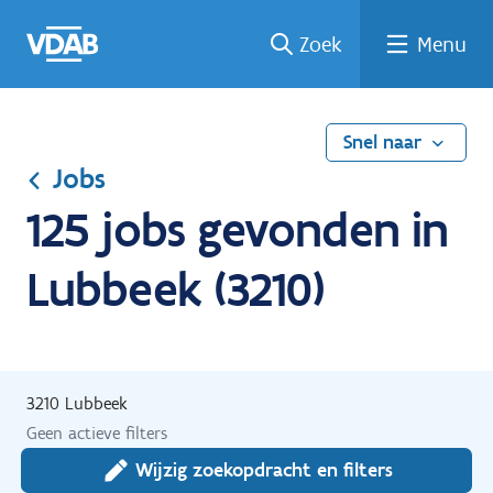
Ga
Vind
Vind
Welke
Terug
Zoek
Menu
naar
een
een
job
naar
de
job
opleiding
past
home
inhoud
bij
mij?
Snel naar
Jobs
125 jobs gevonden in
Lubbeek (3210)
3210 Lubbeek
Geen actieve filters
Wijzig zoekopdracht en filters