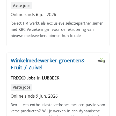
Vaste jobs
Online sinds 6 jul. 2026
“Select HR werkt als exclusieve selectiepartner samen
met KBC Verzekeringen voor de rekrutering van
nieuwe medewerkers binnen hun lokale
agentschappen. In het kader van dit partnership
voeren wij de volledige zoektocht naar geschikte
kandidaten en publiceren wij deze vacatures in naam
Winkelmedewerker groenten&
van KBC Verzekeringen.”.
Fruit / Zuivel
TRIXXO Jobs
in
LUBBEEK
Vaste jobs
Online sinds 9 jun. 2026
Ben jij een enthousiaste verkoper met een passie voor
verse producten? Wil je werken in een dynamische