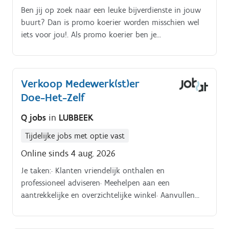
Ben jij op zoek naar een leuke bijverdienste in jouw
buurt? Dan is promo koerier worden misschien wel
iets voor jou!. Als promo koerier ben je
verantwoordelijk voor het rondbrengen van het
wekelijkse folderpakket in de door jou gekozen buurt
Je kiest daarbij zelf hoe je dat doet (met de fiets, te
Verkoop Medewerk(st)er
voet, bromfiets, … ) De folderpakketten moeten
Doe-Het-Zelf
tussen zondagochtend en dinsdagavond in de
brievenbussen belanden Je kiest binnen die
Q jobs
in
LUBBEEK
tijdspanne zelf wanneer je de pakketten rondbrengt
Op die manier kan je het inplannen volgens jouw
Tijdelijke jobs met optie vast
eigen beschikbaarheid De opdracht is in zelfstandig
Online sinds 4 aug. 2026
bijberoep/hoofdberoep: Wat je hiervoor moet doen
wordt tijdens een gesprek in het dichtstbijzijnde
Je taken:· Klanten vriendelijk onthalen en
kantoor of via een videocall gegeven.
professioneel adviseren· Meehelpen aan een
aantrekkelijke en overzichtelijke winkel· Aanvullen
van rekken en zorgen voor een correcte
productpresentatie· Ondersteunen aan de kassa waar