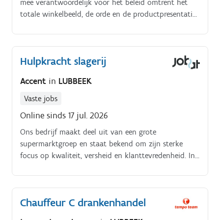
mee verantwoordelijk voor het beleid omtrent het
totale winkelbeeld, de orde en de productpresentatie
binnen het filiaal. Je stelt de personeelsplanning op,
verzorgt de administratie en ondersteunt het team
waar nodig.
Hulpkracht slagerij
Accent
in
LUBBEEK
Vaste jobs
Online sinds 17 jul. 2026
Ons bedrijf maakt deel uit van een grote
supermarktgroep en staat bekend om zijn sterke
focus op kwaliteit, versheid en klanttevredenheid. In
onze winkel werken we elke dag met passie voor
ambacht en verse producten, waarbij onze
winkelverantwoordelijke samen met een toegewijd
Chauffeur C drankenhandel
team zorgt voor een uitstekende service en een
aangename winkelervaring.