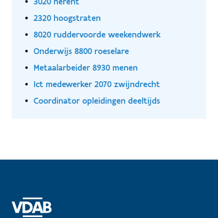
3020 herent
2320 hoogstraten
8020 ruddervoorde weekendwerk
Onderwijs 8800 roeselare
Metaalarbeider 8930 menen
Ict medewerker 2070 zwijndrecht
Coordinator opleidingen deeltijds