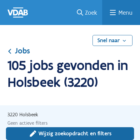
Ga
Vind
Vind
Welke
Terug
Zoek
Menu
naar
een
een
job
naar
de
job
opleiding
past
home
inhoud
bij
mij?
Snel naar
Jobs
105 jobs gevonden in
Holsbeek (3220)
3220 Holsbeek
Geen actieve filters
Wijzig zoekopdracht en filters