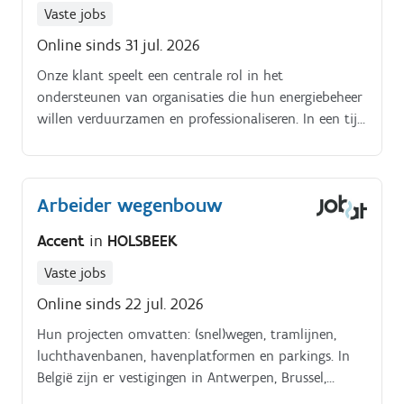
Vaste jobs
Online sinds 31 jul. 2026
Onze klant speelt een centrale rol in het
ondersteunen van organisaties die hun energiebeheer
willen verduurzamen en professionaliseren. In een tijd
waarin energiekosten stijgen, de druk om
klimaatdoelstellingen te behalen toeneemt en het
terugdringen van CO2 uitstoot essentieel is, biedt
Arbeider wegenbouw
onze klant strategisch advies en praktische
oplossingen aan uiteenlopende opdrachtgevers, van
Accent
in
HOLSBEEK
bedrijven en gemeenten tot grote industriële locaties.
Vaste jobs
Online sinds 22 jul. 2026
Hun projecten omvatten: (snel)wegen, tramlijnen,
luchthavenbanen, havenplatformen en parkings. In
België zijn er vestigingen in Antwerpen, Brussel,
Limburg, Luik en Henegouwen, met samen meer dan