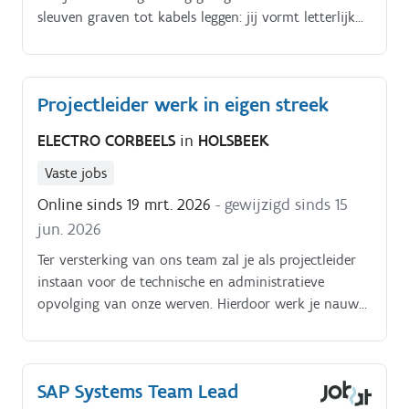
sleuven graven tot kabels leggen: jij vormt letterlijk
de basis van de nutsvoorzieningen van morgen.
Projectleider werk in eigen streek
ELECTRO CORBEELS
in
HOLSBEEK
Vaste jobs
Online sinds 19 mrt. 2026
- gewijzigd sinds 15
jun. 2026
Ter versterking van ons team zal je als projectleider
instaan voor de technische en administratieve
opvolging van onze werven. Hierdoor werk je nauw
samen met onze project-werfleiders Met ons
gevarieerd cliënteel van particulieren (woningen en
appartementen), openbare sector ( scholen, musea,
SAP Systems Team Lead
universiteiten, banken ed;) en industrie voorzien wij