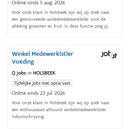
Online sinds 5 aug. 2026
en bent van maandag tot en met donderdag op de
baan.
Voor onze klant in Holsbeek zijn wij op zoek naar
een gemotiveerde winkelmedewerk(st)er voor de
afdeling groenten en fruit. In deze functie zorg jij
ervoor dat de afdeling groenten en fruit er elke dag
piekfijn bij ligt:.
Winkel Medewerk(st)er
Voeding
Q jobs
in
HOLSBEEK
Tijdelijke jobs met optie vast
Online sinds 23 jul. 2026
Voor onze klant in Holsbeek zijn wij op zoek naar
een enthousiaste allround winkelmedewerk(st)er.
Jobomschrijving.