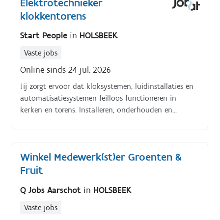
Elektrotechnieker
klokkentorens
Start People
in
HOLSBEEK
Vaste jobs
Online sinds 24 jul. 2026
Jij zorgt ervoor dat kloksystemen, luidinstallaties en
automatisatiesystemen feilloos functioneren in
kerken en torens. Installeren, onderhouden en
herstellen van klok , bel en
audiosystemenModerniseren van bestaande (vaak
oudere) elektrische installatiesOpsporen en oplossen
Winkel Medewerk(st)er Groenten &
van elektrische storingenWerken aan kerktorens (op
Fruit
grote hoogte)Fysiek meewerken aan montage en
bekabelingswerkenVerplaatsingen naar werven in
Q Jobs Aarschot
in
HOLSBEEK
Limburg, Vlaams Brabant, Antwerpen en een deel van
BrusselDe eerste jaren werk je steeds samen met een
Vaste jobs
ervaren collegaJe vertrekt vanuit de site in Holsbeek