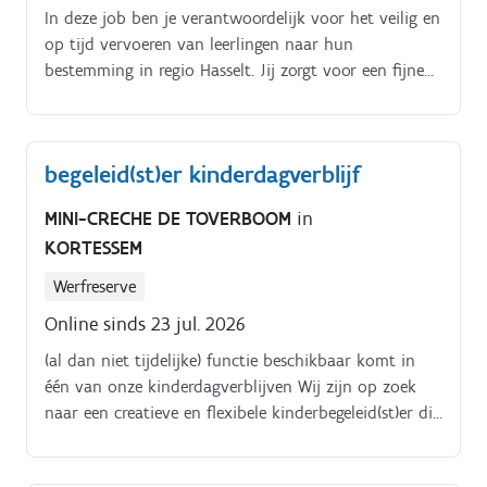
In deze job ben je verantwoordelijk voor het veilig en
op tijd vervoeren van leerlingen naar hun
bestemming in regio Hasselt. Jij zorgt voor een fijne
en professionele reiservaring!
begeleid(st)er kinderdagverblijf
MINI-CRECHE DE TOVERBOOM
in
KORTESSEM
Werfreserve
Online sinds 23 jul. 2026
(al dan niet tijdelijke) functie beschikbaar komt in
één van onze kinderdagverblijven Wij zijn op zoek
naar een creatieve en flexibele kinderbegeleid(st)er die
zeer veel inzet toont. Je staat in voor de begeleiding,
verzorging en opvang van baby's en peuters in het