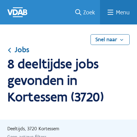
Ga
Vind
Vind
Welke
Terug
Zoek
Menu
naar
een
een
job
naar
de
job
opleiding
past
home
inhoud
bij
mij?
Snel naar
Jobs
8 deeltijdse jobs
gevonden in
Kortessem (3720)
Deeltijds, 3720 Kortessem
Geen actieve filters