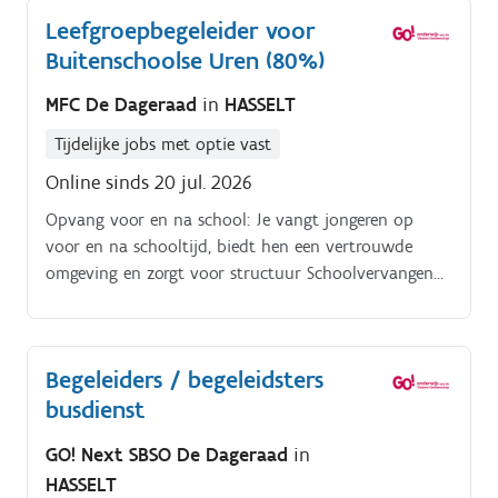
kinderdagverblijf De Toverboom.
Leefgroepbegeleider voor
Buitenschoolse Uren (80%)
MFC De Dageraad
in
HASSELT
Tijdelijke jobs met optie vast
Online sinds 20 jul. 2026
Opvang voor en na school: Je vangt jongeren op
voor en na schooltijd, biedt hen een vertrouwde
omgeving en zorgt voor structuur Schoolvervangende
opvang: Je begeleidt jongeren die vanwege ziekte,
schorsing, of andere redenen niet naar school kunnen
Dagelijkse activiteiten: Je bedenkt en organiseert
Begeleiders / begeleidsters
activiteiten die goed aansluiten bij de behoeften van
busdienst
de jongeren Begeleiding bij dagelijkse routines: Van
maaltijden tot douchen en slapen, jij biedt de juiste
GO! Next SBSO De Dageraad
in
ondersteuning in hun dagelijkse ritme
HASSELT
Gedragsobservatie: Je observeert het gedrag van de