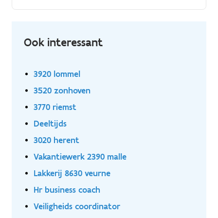
binnen als buitenland. Met een vloot van 30 bussen
en vervoer naar bestemmingen in Nederland,
Duitsland, Frankrijk en andere landen, zorgt het
bedrijf voor een veelzijdige en afwisselende werkdag.
Ook interessant
3920 lommel
3520 zonhoven
3770 riemst
Deeltijds
3020 herent
Vakantiewerk 2390 malle
Lakkerij 8630 veurne
Hr business coach
Veiligheids coordinator