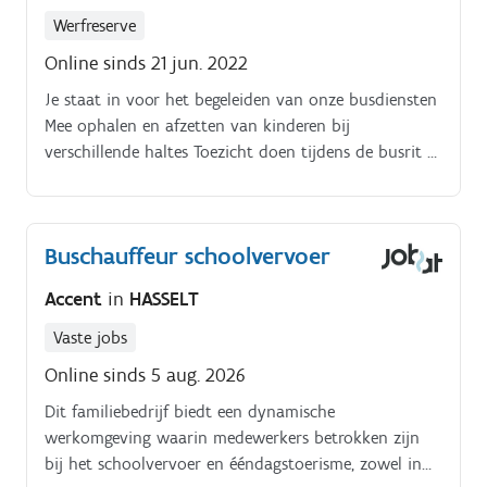
jongeren en rapporteert hierover nauwkeurig Veilige
Werfreserve
en gestructureerde omgeving: Je creëert een veilige
Online sinds 21 jun. 2022
plek door duidelijkheid en structuur te bieden
Individuele ondersteuning: Je biedt begeleiding op
Je staat in voor het begeleiden van onze busdiensten
maat, afgestemd op de persoonlijke situatie van
Mee ophalen en afzetten van kinderen bij
iedere jongere Administratie: Je houdt zorgplannen en
verschillende haltes Toezicht doen tijdens de busrit Je
andere administratieve taken zorgvuldig bij Lijkt dit
begeleidt kinderen van kleuterschool tot en met
je iets? Dan willen we graag van je horen!
middelbare school.
Buschauffeur schoolvervoer
Accent
in
HASSELT
Vaste jobs
Online sinds 5 aug. 2026
Dit familiebedrijf biedt een dynamische
werkomgeving waarin medewerkers betrokken zijn
bij het schoolvervoer en ééndagstoerisme, zowel in