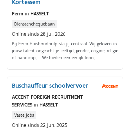
Kortessem
Ferm
in
HASSELT
Dienstenchequebaan
Online sinds 28 jul. 2026
Bij Ferm Huishoudhulp sta jij centraal. Wij geloven in
jouw talent ongeacht je leeftijd, gender, origine, religie
of handicap, … We bieden een eerlijk loon,
persoonlijke begeleiding, waardevolle coaching en
opleidingen die perfect bij jou passen Dankzij de
inzet van onze fantastische medewerkers brengen we
Buschauffeur schoolvervoer
huishoudens op orde.
ACCENT FOREIGN RECRUITMENT
SERVICES
in
HASSELT
Vaste jobs
Online sinds 22 jun. 2025