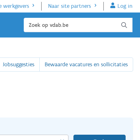
e werkgevers
Naar site partners
Log in
Sluiten
Jobsuggesties
Bewaarde vacatures en sollicitaties