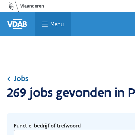
Ga
Vind
Vind
Welke
Terug
naar
een
een
job
naar
de
job
opleiding
past
home
Menu
inhoud
bij
mij?
Jobs
269 jobs gevonden in Pe
Functie, bedrijf of trefwoord