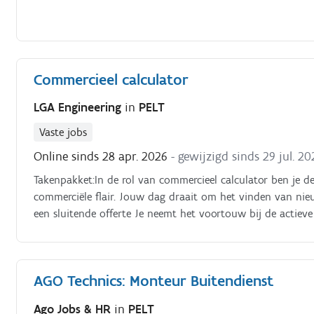
Commercieel calculator
LGA Engineering
in
PELT
Vaste jobs
Online sinds 28 apr. 2026
- gewijzigd sinds 29 jul. 20
Takenpakket:In de rol van commercieel calculator ben je d
commerciële flair. Jouw dag draait om het vinden van ni
een sluitende offerte Je neemt het voortouw bij de actieve
interessante projecten in de industriebouw om onze orderpo
AGO Technics: Monteur Buitendienst
Ago Jobs & HR
in
PELT