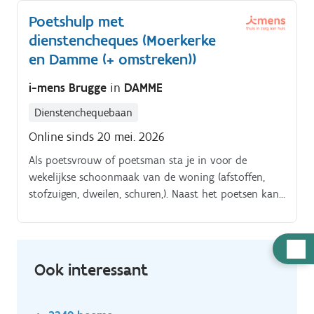
boodschappen doen, maaltijden voorbereiden).
Poetshulp met
dienstencheques (Moerkerke
en Damme (+ omstreken))
i-mens Brugge
in
DAMME
Dienstenchequebaan
Online sinds 20 mei. 2026
Als poetsvrouw of poetsman sta je in voor de
wekelijkse schoonmaak van de woning (afstoffen,
stofzuigen, dweilen, schuren,). Naast het poetsen kan
je als thuishulp eventueel ook lichte huishoudelijke
taken uitvoeren bij mensen thuis (wassen, strijken,
boodschappen doen, maaltijden voorbereiden).
Hulp
nodig
Ook interessant