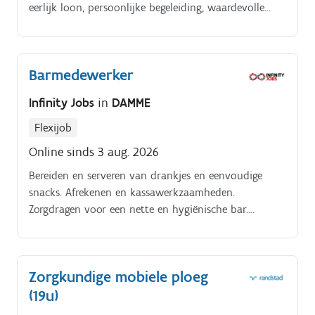
eerlijk loon, persoonlijke begeleiding, waardevolle
coaching en opleidingen die perfect bij jou passen
Dankzij de inzet van onze fantastische medewerkers
brengen we huishoudens op orde. Zo zorgen we voor
Barmedewerker
een glimlach op het gezicht van onze klanten Al meer
dan 20 jaar bouwen we aan een warme, stabiele
Infinity Jobs
in
DAMME
werkplek.
Flexijob
Online sinds 3 aug. 2026
Bereiden en serveren van drankjes en eenvoudige
snacks. Afrekenen en kassawerkzaamheden.
Zorgdragen voor een nette en hygiënische bar.
Gastvrij ontvangen van leden en bezoekers.
Ondersteunen bij clubactiviteiten en evenementen.
Zorgkundige mobiele ploeg
(19u)