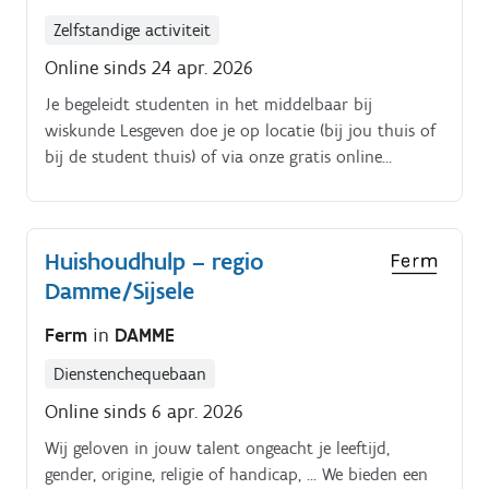
Zelfstandige activiteit
Online sinds 24 apr. 2026
Je begeleidt studenten in het middelbaar bij
wiskunde Lesgeven doe je op locatie (bij jou thuis of
bij de student thuis) of via onze gratis online
leeromgeving Je geeft les op momenten die voor jou
goed passen in overleg met de student.
Huishoudhulp – regio
Damme/Sijsele
Ferm
in
DAMME
Dienstenchequebaan
Online sinds 6 apr. 2026
Wij geloven in jouw talent ongeacht je leeftijd,
gender, origine, religie of handicap, … We bieden een