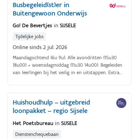
Busbegeleid(st)er in
Buitengewoon Onderwijs
Go! De Bevertjes
in
SIJSELE
Tijdelijke jobs
Online sinds 2 jul. 2026
Maandagochtend (6u 9u). Alle avondritten (15u30
18u00) + woensdagmiddag (11u30 14u00). Begeleiden
van leerlingen bij het veilig in en uitstappen. Extra
ondersteuning bieden aan leerlingen met specifieke
zorgnoden.
Huishoudhulp – uitgebreid
loonpakket – regio Sijsele
Het Poetsbureau
in
SIJSELE
Dienstenchequebaan