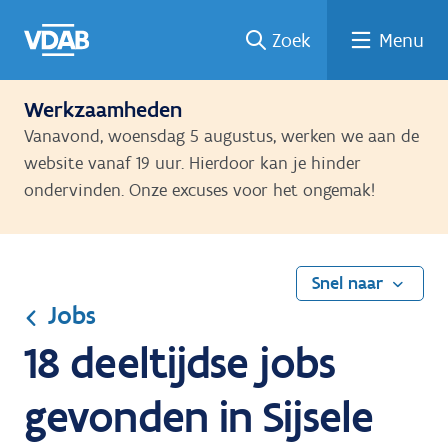
Ga
Vind
Vind
Welke
Terug
Zoek
Menu
naar
een
een
job
naar
de
job
opleiding
past
home
inhoud
bij
Werkzaamheden
mij?
Vanavond, woensdag 5 augustus, werken we aan de
website vanaf 19 uur. Hierdoor kan je hinder
ondervinden. Onze excuses voor het ongemak!
Snel naar
Jobs
18 deeltijdse jobs
gevonden in Sijsele