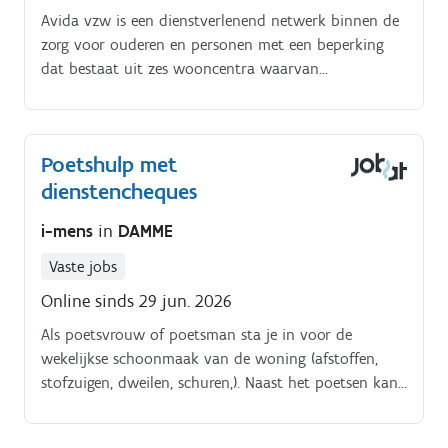
Avida vzw is een dienstverlenend netwerk binnen de
zorg voor ouderen en personen met een beperking
dat bestaat uit zes wooncentra waarvan
woonzorgcentrum Avida | Morgenster er één is Avida
vzw staat voor wonen en leven ondersteund door
warme en gedreven mensen De vzw omarmt de
Poetshulp met
eigenheid van de wooncentra en ondersteunende
dienstencheques
diensten, die elk op hun eigen manier bijdragen aan
ons Wij. S verhaal Jouw uitdaging Je zorgt mee voor
i-mens
in
DAMME
het lichamelijk en algemeen welzijn van de cliënt Je
geeft cliënten, indien nodig, aangepaste hulp bij
Vaste jobs
beperkingen, met respect voor hun waardengevoel Je
Online sinds 29 jun. 2026
neemt preventieve maatregelen volgens de procedures
m.b.t.
Als poetsvrouw of poetsman sta je in voor de
wekelijkse schoonmaak van de woning (afstoffen,
stofzuigen, dweilen, schuren,). Naast het poetsen kan
je als thuishulp eventueel ook lichte huishoudelijke
taken uitvoeren bij mensen thuis (wassen, strijken,