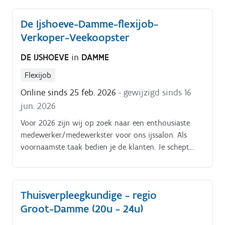
De Ijshoeve-Damme-flexijob-
Verkoper-Veekoopster
DE IJSHOEVE
in
DAMME
Flexijob
Online sinds 25 feb. 2026
- gewijzigd sinds 16
jun. 2026
Voor 2026 zijn wij op zoek naar een enthousiaste
medewerker/medewerkster voor ons ijssalon. Als
voornaamste taak bedien je de klanten. Je schept
ijsjes, biedt onze huisgemaakte desserts aan en rekent
die ook correct af Daarnaast help je met de
voorbereidingen, het aanvullen en bijhouden van de
Thuisverpleegkundige - regio
producten als ook het onderhouden van de
Groot-Damme (20u - 24u)
werkomgeving De algemene hygiënevoorschriften zijn
voor jou niet onbekend en kun je ook correct