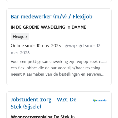
Bar medewerker (m/v) / Flexijob
IN DE GROENE WANDELING
in
DAMME
Flexijob
Online sinds 10 nov. 2025
- gewijzigd sinds 12
mei. 2026
Voor een prettige samenwerking zijn wij op zoek naar
een flexijobber die de bar voor zijn/haar rekening
neemt Klaarmaken van de bestellingen en serveren
van de drankjes Onderhoud van de bar, bijvullen van
de koelkasten en glaswerk afwassen.
Jobstudent zorg - WZC De
Stek (Sijsele)
Woonzorgvereniging De Stek
in