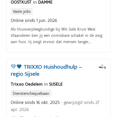
OOSTKUST
in
DAMME
toepassen bij ons op de werkvloer Je staat
voortdurend in contact met de klanten, dus zorg je
Vaste jobs
ervoor dat ze ten alle tijde worden bediend met een
Online sinds 1 jun. 2026
glimlach.
Als thuisverpleegkundige bij Wit Gele Kruis West
Vlaanderen ben jij een onmisbare schakel in de zorg
aan huis. Jij zorgt ervoor dat mensen langer,
comfortabel en kwaliteitsvol in hun vertrouwde
thuisomgeving kunnen blijven wonen Samen met
1.400 collega’s werk je aan warme, persoonlijke zorg
💚🖤 TRIXXO Huishoudhulp –
op maat.
regio Sijsele
Trixxo Oedelem
in
SIJSELE
Dienstenchequebaan
Online sinds 16 okt. 2025
- gewijzigd sinds 27
apr. 2026