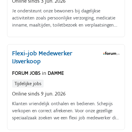
Online sinds 3 jun. 2026
Je ondersteunt onze bewoners bij dagelijkse
activiteiten zoals persoonlijke verzorging, medicatie
inname, maaltijden, toiletbezoek en verplaatsingen.
Naast fysieke zorg heb je ook aandacht voor
emotioneel, sociaal en mentaal welzijn en begeleid je
hen bij daginvulling en sociale contacten.
Flexi-job Medewerker
IJsverkoop
FORUM JOBS
in
DAMME
Tijdelijke jobs
Online sinds 9 jun. 2026
Klanten vriendelijk onthalen en bedienen. Schepijs
verkopen en correct afrekenen. Voor onze gezellige
speciaalzaak zoeken we een flexi job medewerker die
klanten met een glimlach helpt en mee zorgt voor
een aangename winkelervaring. Jouw taken.