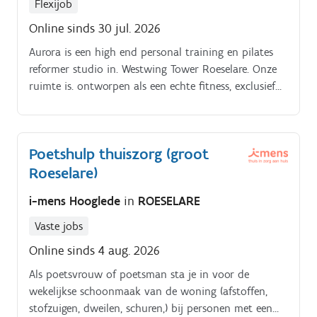
Flexijob
het omgaan met kansarmen en maatschappelijk
Online sinds 30 jul. 2026
kwetsbaren Je hebt oog voor de sociale, economische
en culturele context van problemen en neemt deze
Aurora is een high end personal training en pilates
mee bij het zoeken naar oplossingen Je hebt oog
reformer studio in. Westwing Tower Roeselare. Onze
voor het vroeg detecteren van risico's in de
ruimte is. ontworpen als een echte fitness, exclusief
ontwikkeling en reikt mogelijke oplossingen aan Je
voor leden die persoonlijke begeleiding volgen Jij
staat in voor de doorverwijzing van cliënten naar het
bent.
netwerk waarbij je vanuit een draaischijffunctie de
verder opvolging van de cliënt doet Je staat in nauw
Poetshulp thuiszorg (groot
contact met je collega artsen en collega
Roeselare)
verpleegkundigen Je werkt samen in een
multidisciplinair team en neemt actief deel aan het
i-mens Hooglede
in
ROESELARE
multidisciplinair overleg
Vaste jobs
Online sinds 4 aug. 2026
Als poetsvrouw of poetsman sta je in voor de
wekelijkse schoonmaak van de woning (afstoffen,
stofzuigen, dweilen, schuren,) bij personen met een