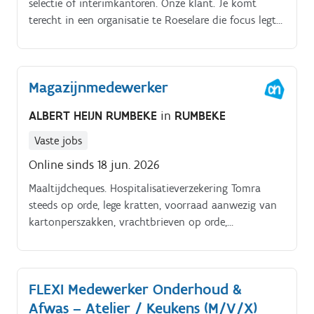
selectie of interimkantoren. Onze klant. Je komt
terecht in een organisatie te Roeselare die focus legt
op het realiseren van kleinschalige
appartementsgebouwen en het bouwen van
ééngezinswoningen.
Magazijnmedewerker
ALBERT HEIJN RUMBEKE
in
RUMBEKE
Vaste jobs
Online sinds 18 jun. 2026
Maaltijdcheques. Hospitalisatieverzekering Tomra
steeds op orde, lege kratten, voorraad aanwezig van
kartonperszakken, vrachtbrieven op orde,
inventarismateriaal netjes en overzichtelijk. Met oog
voor dealgemene netheid.
FLEXI Medewerker Onderhoud &
Afwas – Atelier / Keukens (M/V/X)