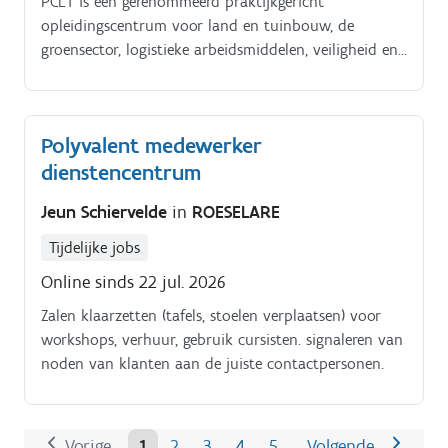
PCLT is een gerenommeerd praktijkgericht
opleidingscentrum voor land en tuinbouw, de
groensector, logistieke arbeidsmiddelen, veiligheid en
Code 95 Als. administratief bediende zorg je voor een
vlotte administratieve afhandeling van geplande.
Polyvalent medewerker
dienstencentrum
Jeun Schiervelde
in
ROESELARE
Tijdelijke jobs
Online sinds 22 jul. 2026
Zalen klaarzetten (tafels, stoelen verplaatsen) voor
workshops, verhuur, gebruik cursisten. signaleren van
noden van klanten aan de juiste contactpersonen.
Vorige
1
2
3
4
5
Volgende