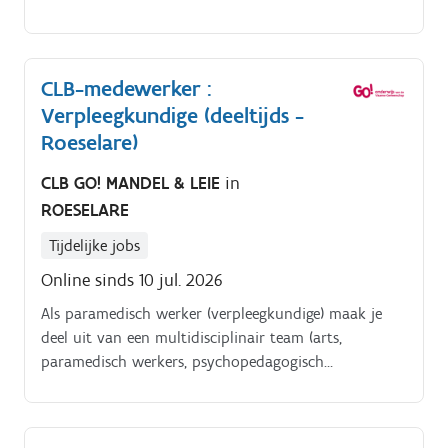
CLB-medewerker :
Verpleegkundige (deeltijds -
Roeselare)
CLB GO! MANDEL & LEIE
in
ROESELARE
Tijdelijke jobs
Online sinds 10 jul. 2026
Als paramedisch werker (verpleegkundige) maak je
deel uit van een multidisciplinair team (arts,
paramedisch werkers, psychopedagogisch
consulenten/werkers, maatschappelijk werkers en
intercultureel bemiddelaars) Je staat samen met jouw
teamleden in voor de leerlingenbegeleiding binnen