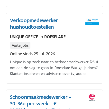
hulpbehoefte. Naast het poetsen kan je als thuishulp
eventueel ook lichte huishoudelijke taken uitvoeren
bij mensen thuis (wassen en strijken).
Verkoopmedewerker
huishoudtoestellen
UNIQUE OFFICE
in
ROESELARE
Vaste jobs
Online sinds 25 jul. 2026
Unique is op zoek naar en Verkoopmedewerker (25u)
om aan de slag te gaan in Roeselare Wat ga je doen?.
Klanten inspireren en adviseren over tv, audio,
huishoud, telecom, IT en accessoires Actief verkopen
en meedenken in totaaloplossingen. Bijkomende
services en verzekeringen voorstellen. Commerciële
Schoonmaakmedewerker -
doelstellingen behalen en overtreffen.
30-36u per week - €