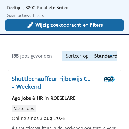
Deeltijds, 8800 Rumbeke Beitem
Geen actieve filters
Wijzig zoekopdracht en filters
135
jobs gevonden
Sorteer op
Standaard
Shuttlechauffeur rijbewijs CE
- Weekend
Ago jobs & HR
in
ROESELARE
Vaste jobs
Online sinds 3 aug. 2026
Als shuttlechauffeur in de weekendploeg zorg je voor