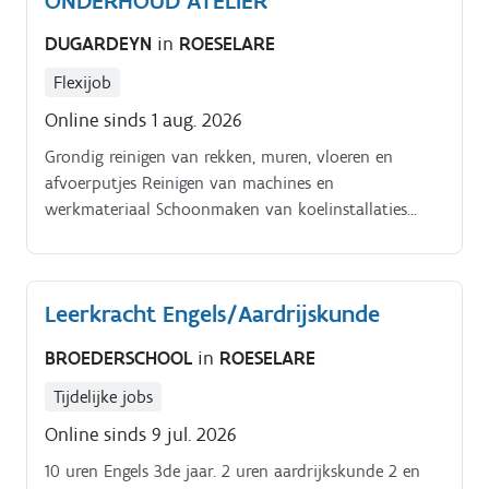
ONDERHOUD ATELIER
DUGARDEYN
in
ROESELARE
Flexijob
Online sinds 1 aug. 2026
Grondig reinigen van rekken, muren, vloeren en
afvoerputjes Reinigen van machines en
werkmateriaal Schoonmaken van koelinstallaties
(waarbij je eenvoudig enkele vijzen losmaakt om alles
goed te kunnen reinigen) Zorgen voor een propere,
veilige en hygiënische werkomgeving.
Leerkracht Engels/Aardrijskunde
BROEDERSCHOOL
in
ROESELARE
Tijdelijke jobs
Online sinds 9 jul. 2026
10 uren Engels 3de jaar. 2 uren aardrijkskunde 2 en