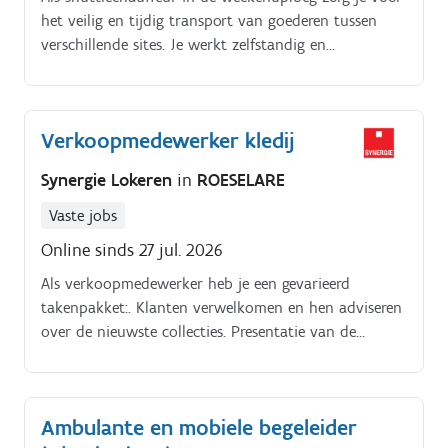
het veilig en tijdig transport van goederen tussen
verschillende sites. Je werkt zelfstandig en
nauwkeurig, en ondersteunt waar nodig ook in het
laden en lossen van de vrachtwagen.
Verkoopmedewerker kledij
Synergie Lokeren
in
ROESELARE
Vaste jobs
Online sinds 27 jul. 2026
Als verkoopmedewerker heb je een gevarieerd
takenpakket:. Klanten verwelkomen en hen adviseren
over de nieuwste collecties. Presentatie van de
winkel. Kassawerkzaamheden.
Ambulante en mobiele begeleider