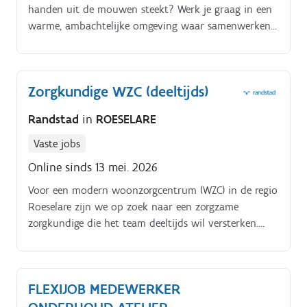
handen uit de mouwen steekt? Werk je graag in een
warme, ambachtelijke omgeving waar samenwerken
centraal staat?
Zorgkundige WZC (deeltijds)
Randstad
in
ROESELARE
Vaste jobs
Online sinds 13 mei. 2026
Voor een modern woonzorgcentrum (WZC) in de regio
Roeselare zijn we op zoek naar een zorgzame
zorgkundige die het team deeltijds wil versterken.
Zoek jij een job in de zorg die je perfect kunt
combineren met je priveleven, hobby's of gezin?
FLEXIJOB MEDEWERKER