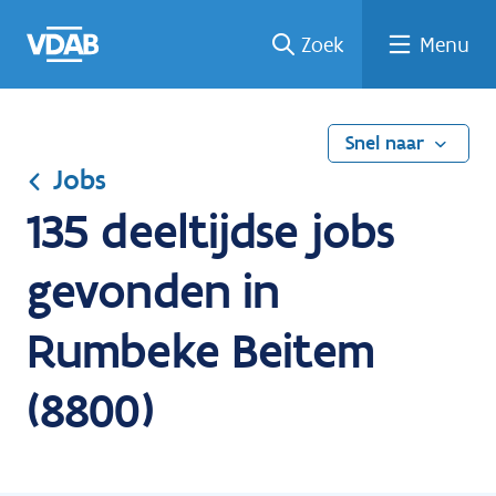
Ga
Vind
Vind
Welke
Terug
Zoek
Menu
naar
een
een
job
naar
de
job
opleiding
past
home
inhoud
bij
mij?
Snel naar
Jobs
135 deeltijdse jobs
gevonden in
Rumbeke Beitem
(8800)