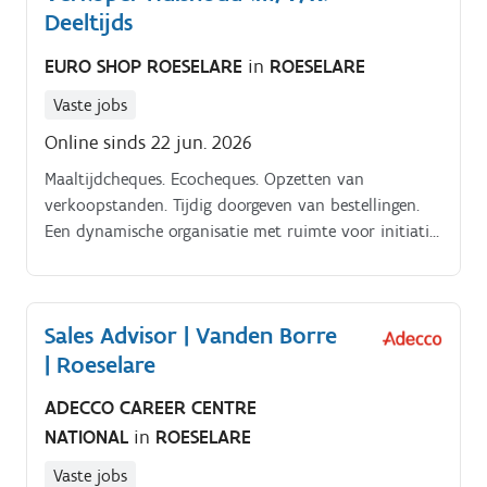
Deeltijds
EURO SHOP ROESELARE
in
ROESELARE
Vaste jobs
Online sinds 22 jun. 2026
Maaltijdcheques. Ecocheques. Opzetten van
verkoopstanden. Tijdig doorgeven van bestellingen.
Een dynamische organisatie met ruimte voor initiatief
en verdere groeikansen. Een gezellig, enthousiast en
gedreven team van collega’s.
Sales Advisor | Vanden Borre
| Roeselare
ADECCO CAREER CENTRE
NATIONAL
in
ROESELARE
Vaste jobs