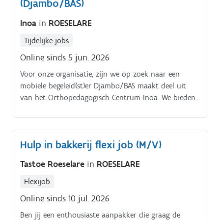
(Djambo/BAS)
Inoa
in
ROESELARE
Tijdelijke jobs
Online sinds 5 jun. 2026
Voor onze organisatie, zijn we op zoek naar een
mobiele begeleid(st)er Djambo/BAS maakt deel uit
van het Orthopedagogisch Centrum Inoa. We bieden
ambulante en mobiele begeleiding aan kinderen van
0 tot 21 jaar met een autismespectrumstoornis, een
licht mentale handicap en/of gedrags en emotionele
Hulp in bakkerij flexi job (M/V)
stoornis Jouw taakinhoud:.
Tastoe Roeselare
in
ROESELARE
Flexijob
Online sinds 10 jul. 2026
Ben jij een enthousiaste aanpakker die graag de