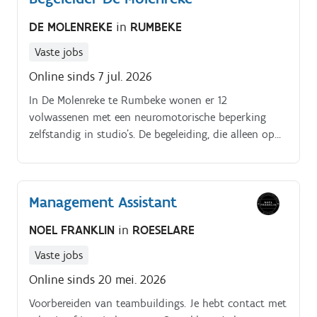
zaterdag bepalenExtra verloning dankzij
DE MOLENREKE
in
RUMBEKE
transportloon + ADR premie + 150% zaterdaguren
Vaste jobs
Online sinds 7 jul. 2026
In De Molenreke te Rumbeke wonen er 12
volwassenen met een neuromotorische beperking
zelfstandig in studio’s. De begeleiding, die alleen op
dienst werkt, biedt zorgassistentie en begeleiding op
maat 24u/24u, 7 dagen op 7.
Management Assistant
NOEL FRANKLIN
in
ROESELARE
Vaste jobs
Online sinds 20 mei. 2026
Voorbereiden van teambuildings. Je hebt contact met