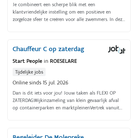
Je combineert een scherpe blik met een
klantvriendelijke instelling om een positieve en
zorgeloze sfeer te creëren voor alle zwemmers. In deze
ondersteunende rol werk je in een dynamische
omgeving waar jouw inzet direct bijdraagt aan het
sportplezier van de regio.
Chauffeur C op zaterdag
Start People
in
ROESELARE
Tijdelijke jobs
Online sinds 15 jul. 2026
Dan is dit iets voor jou! Jouw taken als FLEXI OP
ZATERDAG:Wijkinzameling van klein gevaarlijk afval
op containerparken en marktpleinenVertrek vanuit
een site in de regioRijden met een vaste vrachtwagen
met laadklepSorteren van afvalstromen in de
vrachtwagenKlanten vriendelijk te woord staan en
Begeleider De Molenreke
vragen beantwoordenZelf je beschikbaarheden op