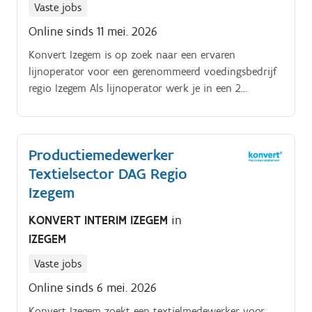
Vaste jobs
Online sinds 11 mei. 2026
Konvert Izegem is op zoek naar een ervaren
lijnoperator voor een gerenommeerd voedingsbedrijf
regio Izegem Als lijnoperator werk je in een 2
ploegen-stelsel en ben je verantwoordelijk voor de
optimale werking van één van de
geautomatiseerde productielijnen binnen dit
Productiemedewerker
productieteams In deze rol rapporteer je aan de
Textielsector DAG Regio
Supervisor Productie Wat zijn de belangrijkste
verantwoordelijkheden en uitdagingen:. Je bedient
Izegem
verschillende machines in en regelt ze bij Je voert
KONVERT INTERIM IZEGEM
in
controles uit en registreert deze in een digitaal
IZEGEM
rapporteringssysteem Je superviseert en controleert
de werking van je productielijn en zorgt daarbij voor
Vaste jobs
de bevoorrading van de verpakkingsmaterialen en de
Online sinds 6 mei. 2026
nodige hulpmiddelen Geïnteresseerd? Contacteer ons
dan via 051/315252 of via mail
Konvert Izegem zoekt een textielmedewerker voor