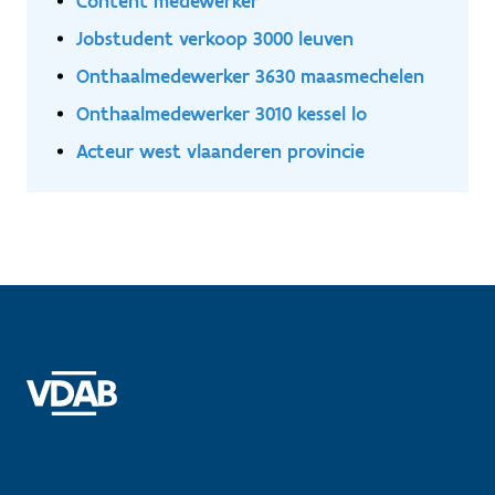
Content medewerker
Jobstudent verkoop 3000 leuven
Onthaalmedewerker 3630 maasmechelen
Onthaalmedewerker 3010 kessel lo
Acteur west vlaanderen provincie