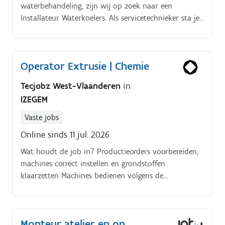
waterbehandeling, zijn wij op zoek naar een
Installateur Waterkoelers. Als servicetechnieker sta je
in voor:Onderhoud van oa waterkoelers bij mensen
thuis. Installatie van verschillende toestellen Oplossen
van storingen aan de waterverzachters. Betaalde
Operator Extrusie | Chemie
interne opleiding voorzien!
Tecjobz West-Vlaanderen
in
IZEGEM
Vaste jobs
Online sinds 11 jul. 2026
Wat houdt de job in? Productieorders voorbereiden,
machines correct instellen en grondstoffen
klaarzetten Machines bedienen volgens de
productieplanning en bijsturen waar nodig
Kwaliteitscontroles uitvoeren, resultaten registreren
en afwijkingen melden Afgewerkte producten
Monteur atelier en op
verpakken en labelen volgens klantvoorschriften