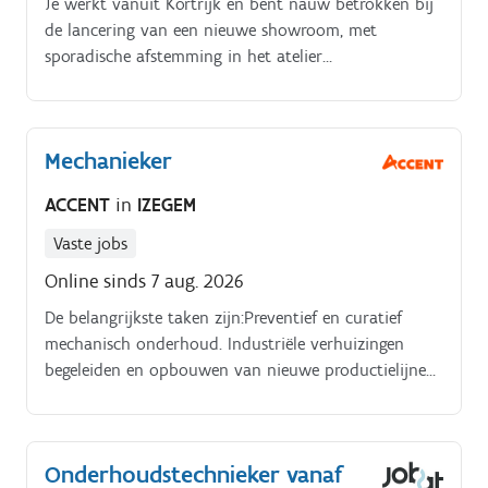
Je werkt vanuit Kortrijk en bent nauw betrokken bij
de lancering van een nieuwe showroom, met
sporadische afstemming in het atelier
Verantwoordelijkheden. Versterken en bewaken van
de merkidentiteit over alle communicatiekanalen.
Mechanieker
ACCENT
in
IZEGEM
Vaste jobs
Online sinds 7 aug. 2026
De belangrijkste taken zijn:Preventief en curatief
mechanisch onderhoud. Industriële verhuizingen
begeleiden en opbouwen van nieuwe productielijnen.
3 redenen om voor deze job te kiezen. Jij brengt
machines tot leven.
Onderhoudstechnieker vanaf