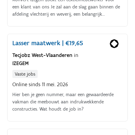
izegem.interim@konvert.be.
een klant van ons Je zal aan de slag gaan binnen de
afdeling vlechterij en weverij, een belangrijk
onderdeel van de productie Als textielmedewerker
heb je een gevarieerde functie. Je staat in voor het
opzetten en afstellen van vlechtmachines en
Lasser maatwerk | €19,65
weefgetouwen. Daarnaast voer je ook
kwaliteitscontroles uit op de afgewerkte producten Je
Tecjobz West-Vlaanderen
in
houdt toezicht op de netheid en correcte werking
IZEGEM
van de machines en hun onderdelen. Daarbij denk je
proactief en zoek je naar creatieve oplossingen om de
Vaste jobs
continuïteit van het productieproces en de planning
Online sinds 11 mei. 2026
te garanderen Dankzij jouw overzicht en
stressbestendigheid behoud je steeds het hoofd koel,
Hier ben je geen nummer, maar een gewaardeerde
ook in uitdagende situaties
vakman die meebouwt aan indrukwekkende
constructies. Wat houdt de job in?