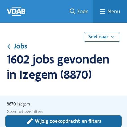
Ga
Vind
Vind
Welke
Terug
Zoek
Menu
naar
een
een
job
naar
de
job
opleiding
past
home
inhoud
bij
mij?
Snel naar
Jobs
1602 jobs gevonden
in Izegem (8870)
8870 Izegem
Geen actieve filters
Wijzig zoekopdracht en filters