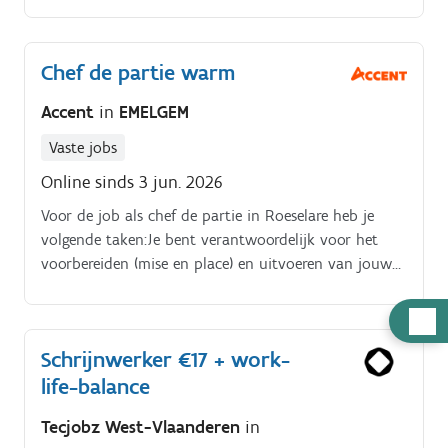
textielproducten voor interieurtoepassingen. Ervaring
met naaien is een plus, maar motivatie en oog voor
kwaliteit zijn minstens even belangrijk.
Chef de partie warm
Accent
in
EMELGEM
Vaste jobs
Online sinds 3 jun. 2026
Voor de job als chef de partie in Roeselare heb je
volgende taken:Je bent verantwoordelijk voor het
voorbereiden (mise en place) en uitvoeren van jouw
partie – jouw gerechten worden met zorg en precisie
bereid en gepresenteerd. Je werkt nauw samen met
Hulp
het keukenteam en steunt indien nodig andere
nodig
Schrijnwerker €17 + work-
collega’s, want samenwerking staat hier centraal.
life-balance
Tecjobz West-Vlaanderen
in