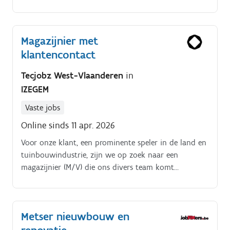
Functieomschrijving:Als Aankoper speel je een
sleutelrol in het soepel laten verlopen van onze
bedrijfsprocessen.
Magazijnier met
klantencontact
Tecjobz West-Vlaanderen
in
IZEGEM
Vaste jobs
Online sinds 11 apr. 2026
Voor onze klant, een prominente speler in de land en
tuinbouwindustrie, zijn we op zoek naar een
magazijnier (M/V) die ons divers team komt
versterken. Dit bedrijf onderscheidt zich niet alleen
door een breed assortiment aan gereedschappen,
maar biedt ook professioneel advies aan zijn klanten.
Metser nieuwbouw en