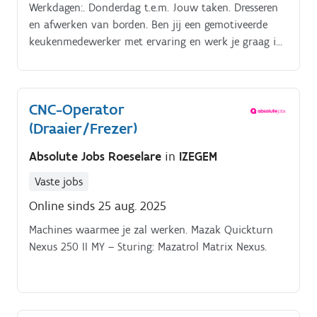
Werkdagen:. Donderdag t.e.m. Jouw taken. Dresseren
en afwerken van borden. Ben jij een gemotiveerde
keukenmedewerker met ervaring en werk je graag in
een dynamische horecazaak? Dan zijn wij op zoek
naar jou!.
CNC-Operator
(Draaier/Frezer)
Absolute Jobs Roeselare
in
IZEGEM
Vaste jobs
Online sinds 25 aug. 2025
Machines waarmee je zal werken. Mazak Quickturn
Nexus 250 II MY – Sturing: Mazatrol Matrix Nexus.