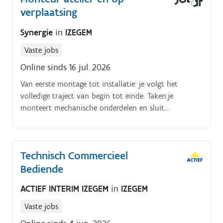
verplaatsing
Bijdragen aan een vlotte en veilige productieflow in
samenwerking met het team
Synergie
in
IZEGEM
Vaste jobs
Online sinds 16 jul. 2026
Van eerste montage tot installatie: je volgt het
volledige traject van begin tot einde. Taken:je
monteert mechanische onderdelen en sluit
pneumatische en elektrische componenten aanje leest
en interpreteert technische 3D tekeningenje zorgt
voor een correcte en kwalitatieve opbouw van de
Technisch Commercieel
machineje plaatst en stelt de machines af bij de
Bediende
klanten.
ACTIEF INTERIM IZEGEM
in
IZEGEM
Vaste jobs