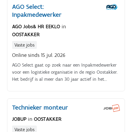
AGO Select:
Inpakmedewerker
AGO Jobs& HR EEKLO
in
OOSTAKKER
Vaste jobs
Online sinds 15 jul. 2026
AGO Select gaat op zoek naar een Inpakmedewerker
voor een logistieke organisatie in de regio Oostakker.
Het bedrijf is al meer dan 30 jaar actief in het
opslaan en verpakken van goederen voor de non
food sector en hecht veel waarde aan een warme,
menselijke werkomgeving met korte
Technieker monteur
communicatielijnen Jouw verantwoordelijkheden:.
JOBUP
in
OOSTAKKER
Vaste jobs