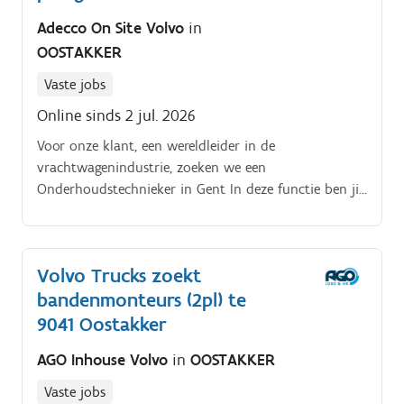
Adecco On Site Volvo
in
OOSTAKKER
Vaste jobs
Online sinds 2 jul. 2026
Voor onze klant, een wereldleider in de
vrachtwagenindustrie, zoeken we een
Onderhoudstechnieker in Gent In deze functie ben jij
verantwoordelijk voor het optimaal functioneren van
de productie en magazijninstallaties. Als
techniekexpert werk je nauw samen met een
Volvo Trucks zoekt
dynamisch team en zorg je ervoor dat alles soepel
bandenmonteurs (2pl) te
blijft draaien.
9041 Oostakker
AGO Inhouse Volvo
in
OOSTAKKER
Vaste jobs