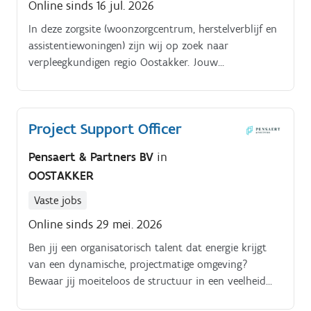
Online sinds 16 jul. 2026
In deze zorgsite (woonzorgcentrum, herstelverblijf en
assistentiewoningen) zijn wij op zoek naar
verpleegkundigen regio Oostakker. Jouw
takkenpakket:Je ondersteunt personen met een
zorgbehoefte bij activiteiten van het dagelijks leven
en draagt bij aan hun comfort en welzijn (opstaan,
Project Support Officer
mobiliseren, persoonlijke verzorging, postoperatieve
zorg, enzovoort)Je observeert en volgt de klinische
Pensaert & Partners BV
in
toestand van de patiënt nauwgezet op en bespreekt
OOSTAKKER
eventuele veranderingen met het interdisciplinair
teamJe verzorgt de administratieve opvolging van
Vaste jobs
patiëntendossiers, waaronder opnames, ontslagen,
Online sinds 29 mei. 2026
overplaatsingen en de registratie van verpleegkundige
verstrekkingenJe hebt een bijzondere interesse in
Ben jij een organisatorisch talent dat energie krijgt
wondzorg
van een dynamische, projectmatige omgeving?
Bewaar jij moeiteloos de structuur in een veelheid
aan complexe dossiers?