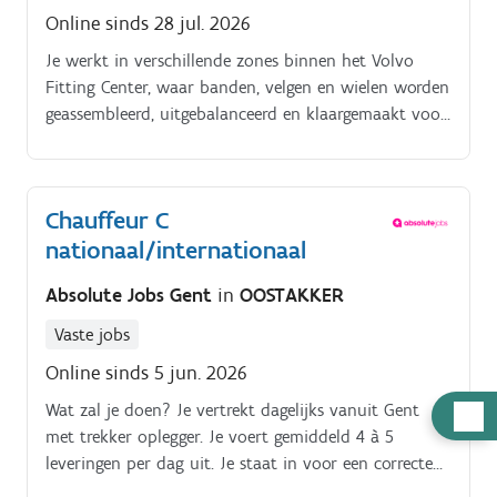
Online sinds 28 jul. 2026
Je werkt in verschillende zones binnen het Volvo
Fitting Center, waar banden, velgen en wielen worden
geassembleerd, uitgebalanceerd en klaargemaakt voor
transport naar verschillende Europese fabrieken Je
taken zijn gevarieerd en omvatten onder andere het
besturen van een heftruck, orderpicking, het
Chauffeur C
uitbalanceren van banden, kwaliteitscontroles en de
nationaal/internationaal
behandeling van leeggoed. Daarnaast zijn jouw
ideeën en suggesties om het werkproces of de
Absolute Jobs Gent
in
OOSTAKKER
werkomgeving te verbeteren altijd welkom Je bent
trots op jouw werkzone en zorgt er daarom mee
Vaste jobs
voor dat deze steeds ordelijk, netjes en veilig blijft.
Online sinds 5 jun. 2026
Wat zal je doen? Je vertrekt dagelijks vanuit Gent
Hulp
met trekker oplegger. Je voert gemiddeld 4 à 5
nodig
leveringen per dag uit. Je staat in voor een correcte
administratie van de transportdocumenten.