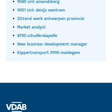
9040 sint amandsberg
9051 sint denijs westrem
Zittend werk antwerpen provincie
Market analyst
8700 schuiferskapelle
New business development manager
Kippertransport 9990 maldegem