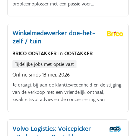
probleemoplosser met een passie voor
klanttevredenheid?
Winkelmedewerker doe-het-
zelf / tuin
BRICO OOSTAKKER
in
OOSTAKKER
Tijdelijke jobs met optie vast
Online sinds 13 mei. 2026
Je draagt bij aan de klanttevredenheid en de stijging
van de verkoop met een vriendelijk onthaal,
kwaliteitsvol advies en de concretisering van
aankopen door de klanten Je zorgt ervoor dat de
rekken in je afdeling gevuld, netjes, aantrekkelijk en
duidelijk aangeduid zijn Je luistert naar de klanten
Volvo Logistics: Voicepicker
om onze prestaties te helpen verbeteren (aanbod,
klantbenadering en diensten).