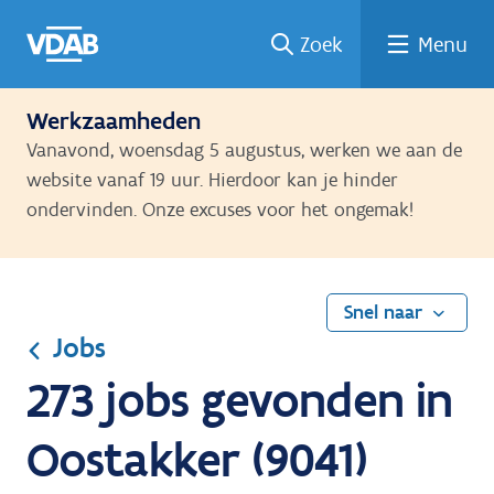
Ga
Vind
Vind
Welke
Terug
Zoek
Menu
naar
een
een
job
naar
de
job
opleiding
past
home
inhoud
bij
Werkzaamheden
mij?
Vanavond, woensdag 5 augustus, werken we aan de
website vanaf 19 uur. Hierdoor kan je hinder
ondervinden. Onze excuses voor het ongemak!
Snel naar
Jobs
273 jobs gevonden in
Oostakker (9041)