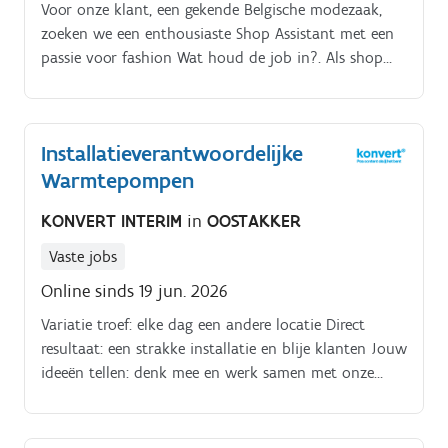
Voor onze klant, een gekende Belgische modezaak,
zoeken we een enthousiaste Shop Assistant met een
passie voor fashion Wat houd de job in?. Als shop
assistent sta jij in voor een warm onthaal van de
klanten en begeleid je hen met stijl en flair bij het
maken van hun keuze Jij zorgt ervoor dat elke klant
Installatieverantwoordelijke
zich goed voelt en met een glimlach vertrekt Dankzij
Warmtepompen
jouw modegevoel help je bij het creëren van een look
die perfect bij de klant past – van tijdloos elegant
KONVERT INTERIM
in
OOSTAKKER
tot trendy en comfortabel Kortom, jij ademt mode en
voelt je helemaal thuis in de winkel en het team.
Vaste jobs
Online sinds 19 jun. 2026
Variatie troef: elke dag een andere locatie Direct
resultaat: een strakke installatie en blije klanten Jouw
ideeën tellen: denk mee en werk samen met onze
technische experts