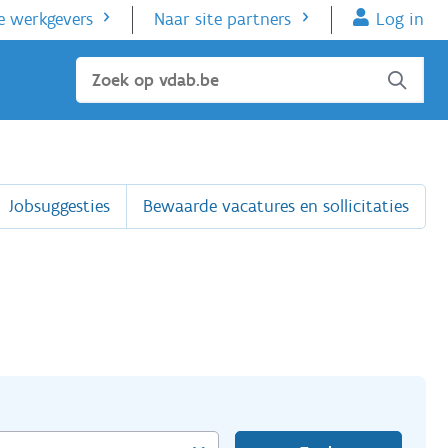
e werkgevers
Naar site partners
Log in
Sluiten
Jobsuggesties
Bewaarde vacatures en sollicitaties