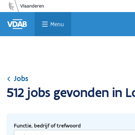
Ga
Vind
Vind
Welke
Terug
naar
een
een
job
naar
de
job
opleiding
past
home
Menu
inhoud
bij
mij?
Jobs
512 jobs gevonden in Lo
Functie, bedrijf of trefwoord