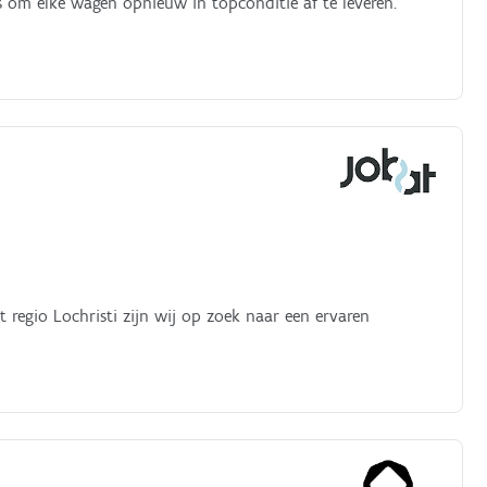
 om elke wagen opnieuw in topconditie af te leveren.
 regio Lochristi zijn wij op zoek naar een ervaren