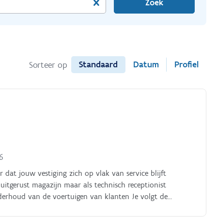
Zoek
Standaard
Datum
Profiel
Sorteer op
26
or dat jouw vestiging zich op vlak van service blijft
 uitgerust magazijn maar als technisch receptionist
nderhoud van de voertuigen van klanten Je volgt de
nen en controleren van de werkorders en communiceert