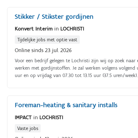
hierover met de werkplaatsverantwoordelijke. De vertaalsla
de techniekers van de nodige onderdelen, volgt de voorra
Stikker / Stikster gordijnen
rapporteert aan de vestigingsleider Doordat je de klant me
over de service en de geleverde kwaliteit. Bovendien ervare
Konvert Interim
in
LOCHRISTI
jou samen te werken Naast ruimte voor persoonlijke ontwik
verantwoordelijkheid binnen een dynamische werkomgeving 
Tijdelijke jobs met optie vast
worden sterk gewaardeerd en voelen zich snel thuis in de t
Online sinds 23 jul. 2026
Voor een bedrijf gelegen te Lochristi zijn wij op zoek naa
werken met gordijnstoffen. Je zal werken volgens volgend
uur en op vrijdag van 07.30 tot 13.15 uur (37.5 uren/week).
Foreman-heating & sanitary installs
IMPACT
in
LOCHRISTI
Vaste jobs