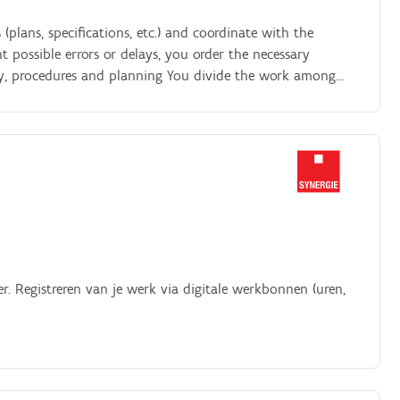
plans, specifications, etc.) and coordinate with the
 possible errors or delays, you order the necessary
ty, procedures and planning You divide the work among
y and workload and you explain the work to your team in a
necessary You adjust the route of the installation in case
ovide the necessary information so that plans are
ituation on the site You register the work carried out and
e project manager, you look for solutions in case of
the site manager/project manager of the main contractor
r. Registreren van je werk via digitale werkbonnen (uren,