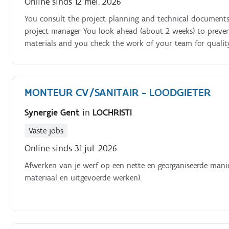
Online sinds 12 mei. 2026
You consult the project planning and technical documents (
project manager You look ahead (about 2 weeks) to prevent
materials and you check the work of your team for quali
the (assistant) fitters, taking into account the occupanc
clear manner You cooperate as a fitter where possible and 
of unforeseen obstacles in terms of implementation You pr
MONTEUR CV/SANITAIR - LOODGIETER
adjusted by the draftsman or work planner to the actual s
materials used You communicate with and, together with th
Synergie Gent
in
LOCHRISTI
problems or changing circumstances You coordinate with 
Vaste jobs
Online sinds 31 jul. 2026
Afwerken van je werf op een nette en georganiseerde manie
materiaal en uitgevoerde werken).