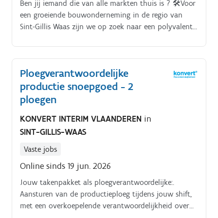
Ben jij iemand die van alle markten thuis is ? 🛠️Voor
een groeiende bouwonderneming in de regio van
Sint-Gillis Waas zijn we op zoek naar een polyvalent
bouwarbeider. De firma heeft zowel industriële
projecten als residentiële projecten lopen. Wij zijn op
zoek naar een allround arbeider voor de industriële
Ploegverantwoordelijke
projecten.
productie snoepgoed - 2
ploegen
KONVERT INTERIM VLAANDEREN
in
SINT-GILLIS-WAAS
Vaste jobs
Online sinds 19 jun. 2026
Jouw takenpakket als ploegverantwoordelijke:.
Aansturen van de productieploeg tijdens jouw shift,
met een overkoepelende verantwoordelijkheid over
de keuken-, inpak- en robotafdeling Coachen,