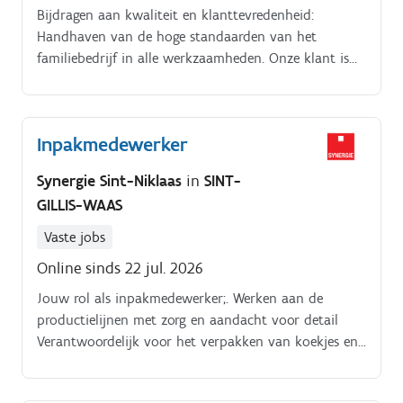
Bijdragen aan kwaliteit en klanttevredenheid:
Handhaven van de hoge standaarden van het
familiebedrijf in alle werkzaamheden. Onze klant is
een groeiend familiebedrijf uit Sint Gillis Waas,
gespecialiseerd in de recyclage van metalen en
schroot.
Inpakmedewerker
Synergie Sint-Niklaas
in
SINT-
GILLIS-WAAS
Vaste jobs
Online sinds 22 jul. 2026
Jouw rol als inpakmedewerker;. Werken aan de
productielijnen met zorg en aandacht voor detail
Verantwoordelijk voor het verpakken van koekjes en
het vullen van dozen Nauwkeurig stapelen van de
dozen voor een nette presentatie Samenwerken met