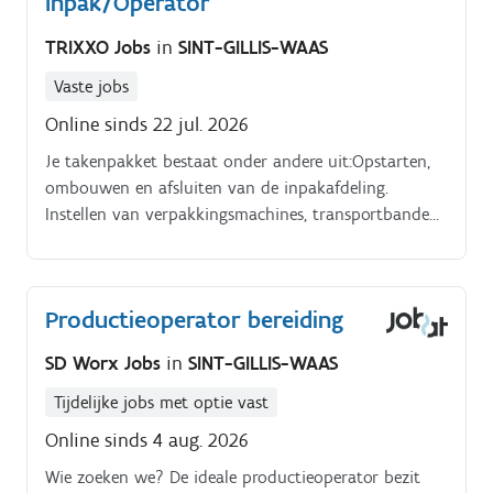
Inpak/Operator
en optimalisatie van de installaties Analyseren en
TRIXXO Jobs
in
SINT-GILLIS-WAAS
oplossen van mechanische, elektrische en
pneumatische problemen Samenwerken met collega
Vaste jobs
techniekers en productiemedewerkers om een soepel
Online sinds 22 jul. 2026
productieproces te waarborgen Zorgdragen voor de
naleving van veiligheids en kwaliteitsnormen binnen
Je takenpakket bestaat onder andere uit:Opstarten,
de voedingsindustrie Onze klant is een dynamisch
ombouwen en afsluiten van de inpakafdeling.
familiebedrijf uit Sint Gillis Waas dat gespecialiseerd is
Instellen van verpakkingsmachines, transportbanden
in de productie van Belgische gebakspecialiteiten,
en printers.
waaronder frangipanes, cakes en wafels.
Productieoperator bereiding
SD Worx Jobs
in
SINT-GILLIS-WAAS
Tijdelijke jobs met optie vast
Online sinds 4 aug. 2026
Wie zoeken we? De ideale productieoperator bezit