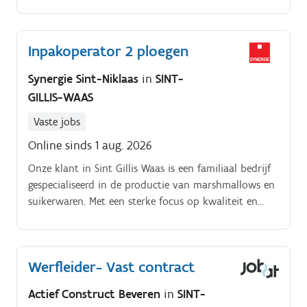
dranken Hiervoor maak je gebruik van een
bestelwagen.
Inpakoperator 2 ploegen
Synergie Sint-Niklaas
in
SINT-
GILLIS-WAAS
Vaste jobs
Online sinds 1 aug. 2026
Onze klant in Sint Gillis Waas is een familiaal bedrijf
gespecialiseerd in de productie van marshmallows en
suikerwaren. Met een sterke focus op kwaliteit en
vakmanschap bieden zij een gevarieerd assortiment
en zijn ze een gevestigde waarde in de voedingssector.
Werfleider- Vast contract
Actief Construct Beveren
in
SINT-