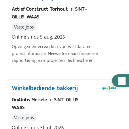
Actief Construct Torhout
in
SINT-
GILLIS-WAAS
Vaste jobs
Online sinds 5 aug. 2026
Opvolgen en verwerken van werfdata en
projectinformatie. Meewerken aan financiële
rapportering van projecten. Technische en
administratieve ondersteuning van lopende
industriële werven. Ondersteunen bij aankoop,
Hulp
logistiek en magazijnbeheer.
Winkelbediende bakkerij
nodig
Go4Jobs Melsele
in
SINT-GILLIS-
WAAS
Vaste jobs
Online sinds 31 jul. 2026