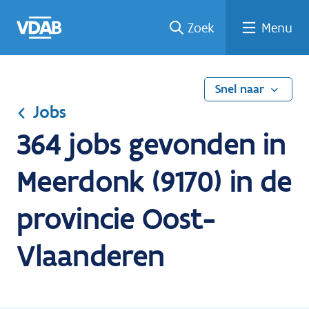
Ga
Vind
Vind
Welke
Terug
Zoek
Menu
naar
een
een
job
naar
de
job
opleiding
past
home
inhoud
bij
mij?
Snel naar
Jobs
364 jobs gevonden in
Meerdonk (9170) in de
provincie Oost-
Vlaanderen