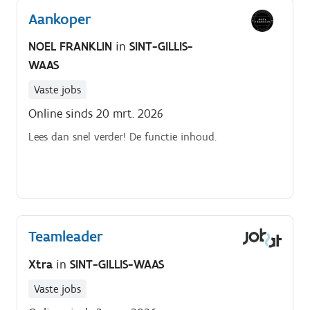
het team om ervoor te zorgen dat elke verpakking
Aankoper
perfect is Zorgen voor een vlotte en efficiënte
productie zodat het eindproduct klaar is voor
NOEL FRANKLIN
in
SINT-GILLIS-
verzending Onze klant is een gezellig familiebedrijf in
WAAS
Sint Gillis Waas dat de lekkerste koekjes bakt.
Vaste jobs
Online sinds 20 mrt. 2026
Lees dan snel verder! De functie inhoud.
Teamleader
Xtra
in
SINT-GILLIS-WAAS
Vaste jobs