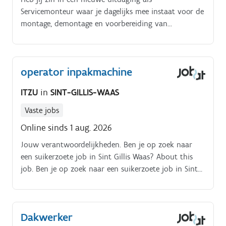
Servicemonteur waar je dagelijks mee instaat voor de
montage, demontage en voorbereiding van
transportbanden bij klanten?. We zijn een bedrijf
gevestigd in Sint Gillis Waas, gespecialiseerd in
Transportbanden en we zijn op zoek naar een
operator inpakmachine
enthousiaste Servicemonteur die mee de handen uit
de mouwen wilt steken!.
ITZU
in
SINT-GILLIS-WAAS
Vaste jobs
Online sinds 1 aug. 2026
Jouw verantwoordelijkheden. Ben je op zoek naar
een suikerzoete job in Sint Gillis Waas? About this
job. Ben je op zoek naar een suikerzoete job in Sint
Gillis Waas? Dan ben jij zeker de inpakoperator die
wij zoeken. Je takenpakket.
Dakwerker