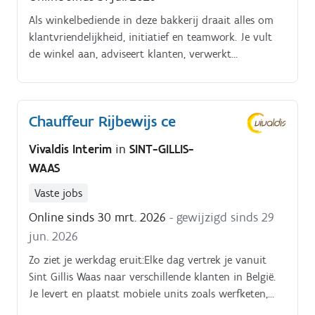
Als winkelbediende in deze bakkerij draait alles om
klantvriendelijkheid, initiatief en teamwork. Je vult
de winkel aan, adviseert klanten, verwerkt
bestellingen en zorgt dat alles netjes verpakt en
geëtiketteerd is.
Chauffeur Rijbewijs ce
Vivaldis Interim
in
SINT-GILLIS-
WAAS
Vaste jobs
Online sinds 30 mrt. 2026
- gewijzigd sinds 29
jun. 2026
Zo ziet je werkdag eruit:Elke dag vertrek je vanuit
Sint Gillis Waas naar verschillende klanten in België.
Je levert en plaatst mobiele units zoals werfketen,
kantoorcontainers, en sanitair met je vrachtwagen