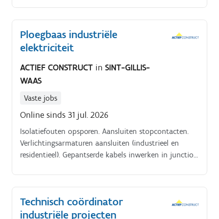
aansturen en motiveren van operatoren en inpakkers
om het beste uit elk teamlid te halen Meehelpen met
Ploegbaas industriële
het opleiden van nieuwe operatoren, zodat zij snel
elektriciteit
hun weg vinden in de organisatie Actief bijspringen
waar nodig binnen de keuken- en inpakafdeling,
ACTIEF CONSTRUCT
in
SINT-GILLIS-
dankzij jouw operationele kennis Nauwgezet
WAAS
opvolgen van de productieplanning, hygiëne- en
kwaliteitsregels Zorgen voor een vlot draaiende
Vaste jobs
productie, zodat de targets behaald worden
Online sinds 31 jul. 2026
Isolatiefouten opsporen. Aansluiten stopcontacten.
Verlichtingsarmaturen aansluiten (industrieel en
residentieel). Gepantserde kabels inwerken in junction
boxen EXe en EXd.
Technisch coördinator
industriële projecten