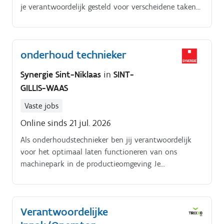
je verantwoordelijk gesteld voor verscheidene taken
zoals:Opstellen van offertes. Verwerken van orders.
onderhoud technieker
Synergie Sint-Niklaas
in
SINT-
GILLIS-WAAS
Vaste jobs
Online sinds 21 jul. 2026
Als onderhoudstechnieker ben jij verantwoordelijk
voor het optimaal laten functioneren van ons
machinepark in de productieomgeving Je
takenoakker omvat:. Uitvoeren van zowel preventief
als curatief onderhoud aan industriële
bakkerijmachines en productielijnen Opsporen en
Verantwoordelijke
verhelpen van storingen om stilstand zoveel mogelijk
te voorkomen Bijdragen aan technische verbeteringen