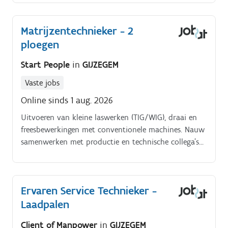
voornamelijk aan sectoren zoals koeltechniek,
warmtepompen, persluchttechniek, compressoren,
Matrijzentechnieker - 2
hydraulica,.
ploegen
Start People
in
GIJZEGEM
Vaste jobs
Online sinds 1 aug. 2026
Uitvoeren van kleine laswerken (TIG/WIG), draai en
freesbewerkingen met conventionele machines. Nauw
samenwerken met productie en technische collega's
om stilstanden te beperken.
Ervaren Service Technieker -
Laadpalen
Client of Manpower
in
GIJZEGEM