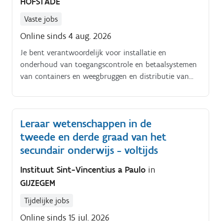
HOFSTADE
Vaste jobs
Online sinds 4 aug. 2026
Je bent verantwoordelijk voor installatie en
onderhoud van toegangscontrole en betaalsystemen
van containers en weegbruggen en distributie van
nieuwe containers en het vervangen of aanpassen
van de huidige containers. Ben jij iemand die graag
actief bezig is, fysiek werk aankan en zich niet laat
Leraar wetenschappen in de
tegenhouden door regen, wind of koude?
tweede en derde graad van het
secundair onderwijs - voltijds
Instituut Sint-Vincentius a Paulo
in
GIJZEGEM
Tijdelijke jobs
Online sinds 15 jul. 2026