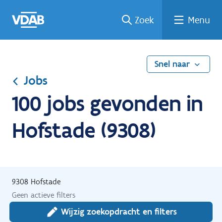
Ga
Vind
Vind
Welke
Terug
Zoek
Menu
naar
een
een
job
naar
de
job
opleiding
past
home
inhoud
bij
mij?
Snel naar
Jobs
100 jobs gevonden in
Hofstade (9308)
9308 Hofstade
Geen actieve filters
Wijzig zoekopdracht en filters