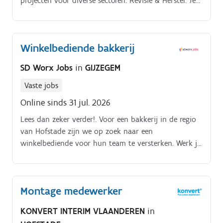
projecten voor diverse sectoren: Revisie & Herstel: Je
herstelt en reviseert hydraulische componenten zoals
pompen, cilinders en ventielen. Nieuwbouw: Je werkt
mee aan de samenbouw van nieuwe hydraulische
Winkelbediende bakkerij
aggregaten.
SD Worx Jobs
in
GIJZEGEM
Vaste jobs
Online sinds 31 jul. 2026
Lees dan zeker verder!. Voor een bakkerij in de regio
van Hofstade zijn we op zoek naar een
winkelbediende voor hun team te versterken. Werk je
graag in de verkoop? Werk je graag in een bakkerij?
Montage medewerker
KONVERT INTERIM VLAANDEREN
in