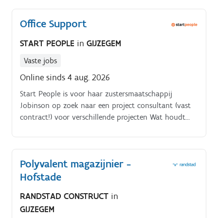
mechanische systemen.
Office Support
START PEOPLE
in
GIJZEGEM
Vaste jobs
Online sinds 4 aug. 2026
Start People is voor haar zustersmaatschappij
Jobinson op zoek naar een project consultant (vast
contract!) voor verschillende projecten Wat houdt
deze functie in?. Als Project Consultant werk je op
diverse opdrachten binnen sectoren zoals Office
Support, Sales & Customer Support, Logistic Support
Polyvalent magazijnier -
en HR Support.
Hofstade
RANDSTAD CONSTRUCT
in
GIJZEGEM