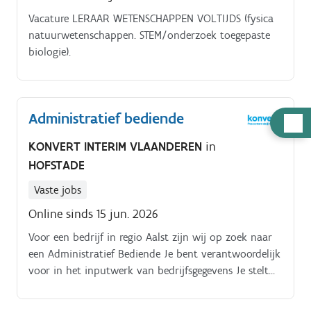
Vacature LERAAR WETENSCHAPPEN VOLTIJDS (fysica
natuurwetenschappen. STEM/onderzoek toegepaste
biologie).
Administratief bediende
Hulp
nodig
KONVERT INTERIM VLAANDEREN
in
HOFSTADE
Vaste jobs
Online sinds 15 jun. 2026
Voor een bedrijf in regio Aalst zijn wij op zoek naar
een Administratief Bediende Je bent verantwoordelijk
voor in het inputwerk van bedrijfsgegevens Je stelt
administratieve dossiers samen, volgt deze op en
zorgt dat alles actueel blijft Je zal daarnaast ook