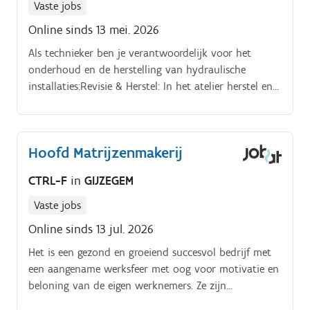
Vaste jobs
Online sinds 13 mei. 2026
Als technieker ben je verantwoordelijk voor het
onderhoud en de herstelling van hydraulische
installaties:Revisie & Herstel: In het atelier herstel en
reviseer je componenten zoals pompen, cilinders en
ventielen. Diagnose: Op basis van schema’s en
metingen bepaal je welke herstelwerkzaamheden
Hoofd Matrijzenmakerij
noodzakelijk zijn.
CTRL-F
in
GIJZEGEM
Vaste jobs
Online sinds 13 jul. 2026
Het is een gezond en groeiend succesvol bedrijf met
een aangename werksfeer met oog voor motivatie en
beloning van de eigen werknemers. Ze zijn
gekenmerkt door innovatie en teamwork en leveren