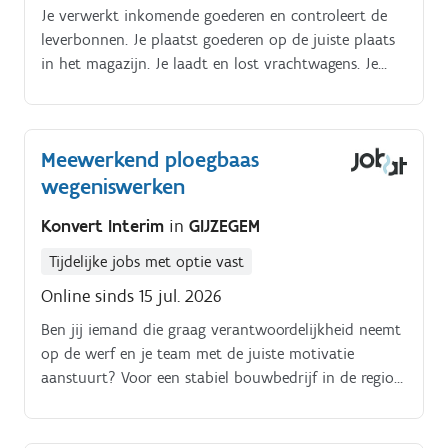
Je verwerkt inkomende goederen en controleert de
leverbonnen. Je plaatst goederen op de juiste plaats
in het magazijn. Je laadt en lost vrachtwagens. Je
houdt de stock bij, doet de administratie in het ERP
systeem.
Meewerkend ploegbaas
wegeniswerken
Konvert Interim
in
GIJZEGEM
Tijdelijke jobs met optie vast
Online sinds 15 jul. 2026
Ben jij iemand die graag verantwoordelijkheid neemt
op de werf en je team met de juiste motivatie
aanstuurt? Voor een stabiel bouwbedrijf in de regio
Aalst zoeken we een meewerkend ploegbaas, die weet
van aanpakken!