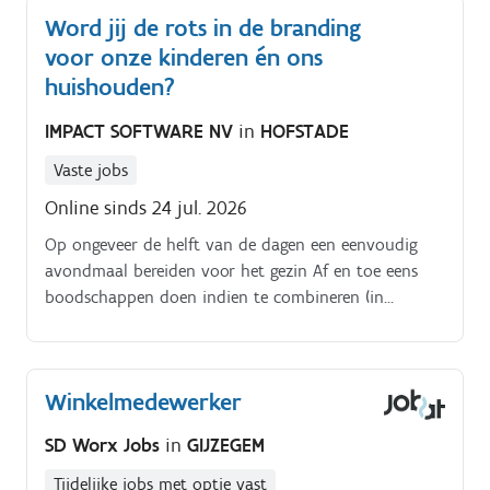
Word jij de rots in de branding
voor onze kinderen én ons
huishouden?
IMPACT SOFTWARE NV
in
HOFSTADE
Vaste jobs
Online sinds 24 jul. 2026
Op ongeveer de helft van de dagen een eenvoudig
avondmaal bereiden voor het gezin Af en toe eens
boodschappen doen indien te combineren (in
overleg). Ook daarvoor voorzien wij desnoods een
auto Licht huishoudelijke taken (flesjes of
brooddoosjes afwassen, vaatwas uitladen, was
Winkelmedewerker
insteken en opplooien, heel af en toe iets strijken,).
SD Worx Jobs
in
GIJZEGEM
Tijdelijke jobs met optie vast