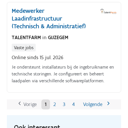
instaan voor een aantal andere ad-hoc taken zoals
Medewerker
het plaatsen van bestellingen, het opstellen van
Laadinfrastructuur
brieven, klassementen, telefonie, mailverkeer, Je
maakt documenten/formaliteiten op Je rapporteert
(Technisch & Administratief)
aan je verantwoordelijke
TALENTFARM
in
GIJZEGEM
Vaste jobs
Online sinds 15 jul. 2026
Je ondersteunt installateurs bij de ingebruikname en
technische storingen. Je configureert en beheert
laadpalen via verschillende softwareplatformen.
Vorige
1
2
3
4
Volgende
Ook interessant