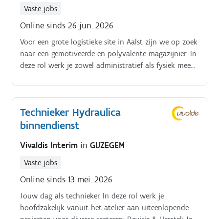
Vaste jobs
Online sinds 26 jun. 2026
Voor een grote logistieke site in Aalst zijn we op zoek
naar een gemotiveerde en polyvalente magazijnier. In
deze rol werk je zowel administratief als fysiek mee
in het magazijn. Je zorgt ervoor dat de juiste
goederen correct worden ontvangen, opgeslagen en
verzonden. Je bent een belangrijke schakel in het
Technieker Hydraulica
logistieke proces en werkt mee aan een vlotte en
binnendienst
veilige werking van het magazijn.
Vivaldis Interim
in
GIJZEGEM
Vaste jobs
Online sinds 13 mei. 2026
Jouw dag als technieker In deze rol werk je
hoofdzakelijk vanuit het atelier aan uiteenlopende