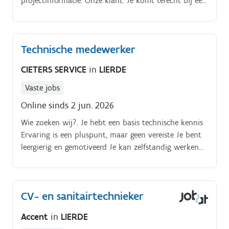
projectinformatie. Onze klant. Je komt terecht bij een
afwerkingsbedrijf regio Lierde waar kwaliteit,
efficiëntie en samenwerking centraal staan.
Technische medewerker
CIETERS SERVICE
in
LIERDE
Vaste jobs
Online sinds 2 jun. 2026
Wie zoeken wij?. Je hebt een basis technische kennis
Ervaring is een pluspunt, maar geen vereiste Je bent
leergierig en gemotiveerd Je kan zelfstandig werken
en neemt verantwoordelijkheid Je hebt oog voor
kwaliteit en veiligheid Werkzaamheden:.
CV- en sanitairtechnieker
Accent
in
LIERDE