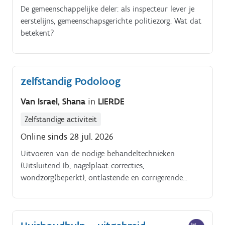
De gemeenschappelijke deler: als inspecteur lever je
eerstelijns, gemeenschapsgerichte politiezorg. Wat dat
betekent?
zelfstandig Podoloog
Van Israel, Shana
in
LIERDE
Zelfstandige activiteit
Online sinds 28 jul. 2026
Uitvoeren van de nodige behandeltechnieken
(Uitsluitend Ib, nagelplaat correcties,
wondzorg(beperkt), ontlastende en corrigerende
ortheses maken, advies en schoenadvies). . . Je voert
een anamnese uit en stelt een behandelplan op .