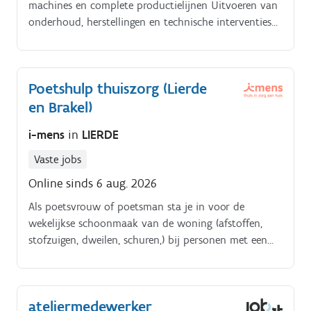
machines en complete productielijnen Uitvoeren van
onderhoud, herstellingen en technische interventies
bij klanten Opsporen en oplossen van technische
storingen, met ondersteuning van collega's wanneer
nodig Geven van technische opleidingen aan
Poetshulp thuiszorg (Lierde
operatoren en onderhoudsteams bij de klant Correct
en Brakel)
rapporteren van uitgevoerde werkzaamheden en
technische bevindingen Meewerken aan opstarten en
i-mens
in
LIERDE
testen van machines in de productie wanneer je niet
op verplaatsing bent Actief bijdragen aan
Vaste jobs
kennisdeling en continue verbetering van producten
Online sinds 6 aug. 2026
en processen Je reist ongeveer 50% van je tijd,
voornamelijk binnen Europa, maar ook occasioneel
Als poetsvrouw of poetsman sta je in voor de
wereldwijd
wekelijkse schoonmaak van de woning (afstoffen,
stofzuigen, dweilen, schuren,) bij personen met een
hulpbehoefte. Naast het poetsen kan je als thuishulp
eventueel ook lichte huishoudelijke taken uitvoeren
bij mensen thuis (wassen en strijken).
ateliermedewerker