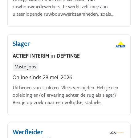
ruwbouwmedewerkers. Je werkt zelf mee aan
uiteenlopende ruwbouwwerkzaamheden, zoals
metselwerk, betonstorten en funderingswerken.
Slager
ACTIEF INTERIM
in
DEFTINGE
Vaste jobs
Online sinds 29 mei. 2026
Uitbenen van stukken. Vlees versnijden. Heb je een
opleiding en/of ervaring achter de rug als slager?
Ben je op zoek naar een voltijdse, stabiele
tewerkstelling?. Specialiteiten en vleesbereidingen
maken. Bepaalde gerechten klaarmaken.
Werfleider