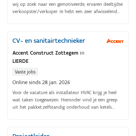
wij op zoek naar een gemotiveerde, ervaren deeltijdse
verkoopster/verkoper Je hebt een zeer afwisselend
takenpakket en staat onder andere in voor:. Maken
van belegde broodjes. Verpakwerk.
CV- en sanitairtechnieker
Accent Construct Zottegem
in
LIERDE
Vaste jobs
Online sinds 28 jan. 2026
Voor de vacature als installateur HVAC krijg je heel
wat taken toegewezen. Hieronder vind je een greep
uit het pakket:zelfstandig onderhoud van ketels
uitvoeren Installeren van nieuwe sanitaire installaties
(leidingen, kranen, wastafels, toiletten, douches,
baden, etc.).