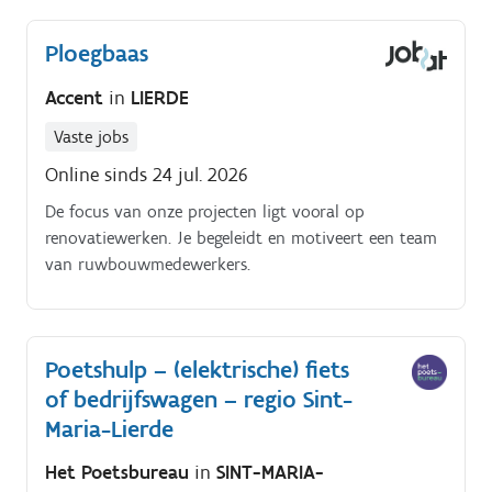
eventueel ook lichte huishoudelijke taken uitvoeren
bij mensen thuis (wassen en strijken).
Ploegbaas
Accent
in
LIERDE
Vaste jobs
Online sinds 24 jul. 2026
De focus van onze projecten ligt vooral op
renovatiewerken. Je begeleidt en motiveert een team
van ruwbouwmedewerkers.
Poetshulp – (elektrische) fiets
of bedrijfswagen – regio Sint-
Maria-Lierde
Het Poetsbureau
in
SINT-MARIA-