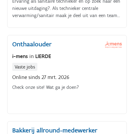
Ervaring als sanitaire technieker en op zoek naar een
nieuwe uitdaging?. Als technieker centrale
verwarming/sanitair maak je deel uit van een team
techniekers met ondersteuning van onze
binnendienst Je zal zowel opstarten, herstellingen als
onderhouden uitvoeren bij verschillende A-merken
Onthaalouder
Dit kan naar wens afgewisseld worden met sanitaire
herstellingen Je zal zelfstandig bij verschillende
i-mens
in
LIERDE
klanten thuis werken. Je verplaatst je hiervoor met
een camionette van het bedrijf
Vaste jobs
Online sinds 27 mrt. 2026
Check onze site! Wat ga je doen?
Bakkerij allround-medewerker