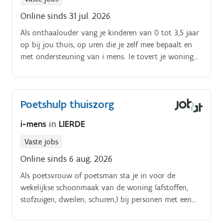
Online sinds 31 jul. 2026
Als onthaalouder vang je kinderen van 0 tot 3,5 jaar
op bij jou thuis, op uren die je zelf mee bepaalt en
met ondersteuning van i mens. Je tovert je woning
om tot een uitdagende, hygiënische en veilige
omgeving voor kinderen.
Poetshulp thuiszorg
i-mens
in
LIERDE
Vaste jobs
Online sinds 6 aug. 2026
Als poetsvrouw of poetsman sta je in voor de
wekelijkse schoonmaak van de woning (afstoffen,
stofzuigen, dweilen, schuren,) bij personen met een
hulpbehoefte. Naast het poetsen kan je als thuishulp