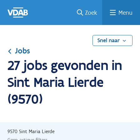
Ga
Vind
Vind
Welke
Terug
Zoek
Menu
naar
een
een
job
naar
de
job
opleiding
past
home
inhoud
bij
mij?
Snel naar
Jobs
27 jobs gevonden in
Sint Maria Lierde
(9570)
9570 Sint Maria Lierde
Geen actieve filters