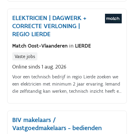
onder het plafond en zorgt ervoor dat de systemen
optimaal functioneren. Daarnaast voer je testen uit,
ELEKTRICIEN | DAGWERK +
pleeg je onderhoud en los je eventuele storingen op.
CORRECTE VERLONING |
Je werkt zowel zelfstandig als in teamverband en
hebt oog voor kwaliteit en veiligheid.
REGIO LIERDE
Match Oost-Vlaanderen
in
LIERDE
Vaste jobs
Online sinds 1 aug. 2026
Voor een technisch bedrijf in regio Lierde zoeken we
een elektricien met minimum 2 jaar ervaring. Iemand
die zelfstandig kan werken, technisch inzicht heeft en
graag proper werk aflevert.
BIV makelaars /
Vastgoedmakelaars - bedienden