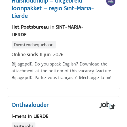
Huishoudhulp – uitgebreid
loonpakket – regio Sint-Maria-
Lierde
Het Poetsbureau
in
SINT-MARIA-
LIERDE
Dienstenchequebaan
Online sinds 11 jun. 2026
Bijlage.pdf). Do you speak English? Download the
attachment at the bottom of this vacancy (vacture.
Bijlage.pdf). Parlez vous français ? Téléchargez la pièce
jointe au bas de cette offre d'emploi (vacture.
Onthaalouder
i-mens
in
LIERDE
Vaste jobs