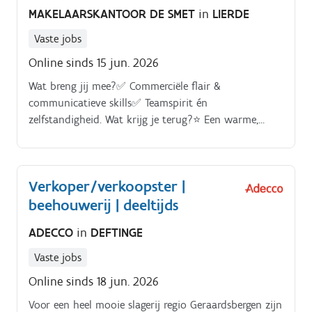
MAKELAARSKANTOOR DE SMET
in
LIERDE
Vaste jobs
Online sinds 15 jun. 2026
Wat breng jij mee?✅ Commerciële flair &
communicatieve skills✅ Teamspirit én
zelfstandigheid. Wat krijg je terug?⭐ Een warme,
familiale sfeer⭐ Veel ruimte voor initiatief en groei⭐
Marktconforme verloning⭐ Collega’s die écht
samenwerken.
Verkoper/verkoopster |
beehouwerij | deeltijds
ADECCO
in
DEFTINGE
Vaste jobs
Online sinds 18 jun. 2026
Voor een heel mooie slagerij regio Geraardsbergen zijn