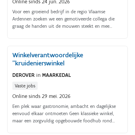
Online sinds 24 jun. 2026
Voor een groeiend bedrijf in de regio Vlaamse
Ardennen zoeken we een gemotiveerde collega die
graag de handen uit de mouwen steekt en mee
bouwt aan prachtige tuinen, strakke opritten,
gezellige terrassen en stevige afsluitingen Aanleggen
en onderhouden van tuinen, gazons en groenzones.
Winkelverantwoordelijke
Snoeien, maaien, planten en onkruid bestrijden
"kruidenierswinkel
behoren tot de dagelijkse werkzaamheden.
DEROVER
in
MAARKEDAL
Vaste jobs
Online sinds 29 mei. 2026
Een plek waar gastronomie, ambacht en dagelijkse
eenvoud elkaar ontmoeten Geen klassieke winkel,
maar een zorgvuldig opgebouwde foodhub rond
kwaliteit, seizoen en authenticiteit. Het assortiment