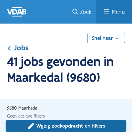
Ga
Vind
Vind
Welke
Terug
Zoek
Menu
naar
een
een
job
naar
de
job
opleiding
past
home
inhoud
bij
mij?
Snel naar
Jobs
41 jobs gevonden in
Maarkedal (9680)
9680 Maarkedal
Geen actieve filters
Wijzig zoekopdracht en filters