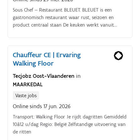
Sous Chef — Restaurant BLEUET. BLEUET is een
gastronomisch restaurant waar rust, seizoen en
product centraal staan De keuken werkt vanuit
aandacht en precisie: huisgemaakt, verfijnd en zonder
overbodige ruis.
Chauffeur CE | Ervaring
Walking Floor
Tecjobz Oost-Vlaanderen
in
MAARKEDAL
Vaste jobs
Online sinds 17 jun. 2026
Transport: Walking Floor Je rijdt dagritten Gemiddeld
10à12 u/dag Regio: België Zelfstandige uitvoering van
de ritten