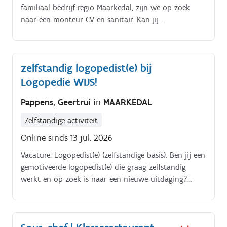
familiaal bedrijf regio Maarkedal, zijn we op zoek
naar een monteur CV en sanitair. Kan jij
onderstaande punten afvinken? Solliciteer dan
vandaag nog!
zelfstandig logopedist(e) bij
Logopedie WIJS!
Pappens, Geertrui
in
MAARKEDAL
Zelfstandige activiteit
Online sinds 13 jul. 2026
Vacature: Logopedist(e) (zelfstandige basis). Ben jij een
gemotiveerde logopedist(e) die graag zelfstandig
werkt en op zoek is naar een nieuwe uitdaging?
Geen ervaring vereist – starters zijn zeker welkom!.
Aanbod.