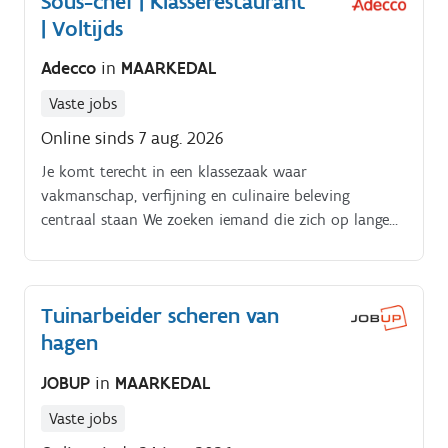
Sous-chef | Klasserestaurant
| Voltijds
Adecco
in
MAARKEDAL
Vaste jobs
Online sinds 7 aug. 2026
Je komt terecht in een klassezaak waar
vakmanschap, verfijning en culinaire beleving
centraal staan We zoeken iemand die zich op lange
termijn wil engageren en mee wil bouwen aan het
verdere succes van onze keuken Uurrooster:. Fulltime
tewerkstelling Afwisseling tussen restaurantservice en
Tuinarbeider scheren van
events.
hagen
JOBUP
in
MAARKEDAL
Vaste jobs