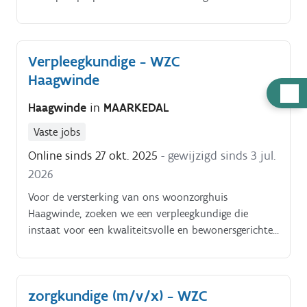
het beton op de juiste plaats komt en ondersteunt
het werfteam waar nodig Je takenpakket omvat
onder andere:.
Verpleegkundige - WZC
Haagwinde
Hulp
Haagwinde
in
MAARKEDAL
nodig
Vaste jobs
Online sinds 27 okt. 2025
- gewijzigd sinds 3 jul.
2026
Voor de versterking van ons woonzorghuis
Haagwinde, zoeken we een verpleegkundige die
instaat voor een kwaliteitsvolle en bewonersgerichte
zorgverlening * Je bent. gegradueerde (HB0
5/basisverpleegkundige) of bachelor verpleegkundige
en bovenal heb je goesting om bewonersgericht te
zorgkundige (m/v/x) - WZC
werken binnen teams die focussen op aangenaam