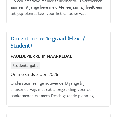
Op een creatieve manier thuisonderwijs verstrekken
aan een 9 jarige lieve meid (4e leerjaar) Zij heeft een
uitgesproken afkeer voor het schoolse wat
herleidbaar is naar haar gediagnosticeerde
hoogbegaafdheid. Wanneer ze echter op de juiste
manier wordt aangepakt, en gestimuleerd, zullen de
Docent in spe 1e graad (Flexi /
resultaten verbluffend zijn Wij zoeken iemand die
Student)
haar op een originele en creatieve manier kan
prikkelen, stimuleren en uitdagen De bedoeling is om
PAULDEPIERRE
in
MAARKEDAL
te starten met 1/2 dag per week om geleidelijk aan te
evolueren tot 4 x 1/2 dag per week.
Studentenjobs
Online sinds 8 apr. 2026
Ondersteun een gemotiveerde 13 jarige bij
thuisonderwijs met extra begeleiding voor de
aankomende examens Reeds gekende planning
examens (1e graad/1e & 2e Middelbaar) :. Samenleving
& Economie : midden mei.