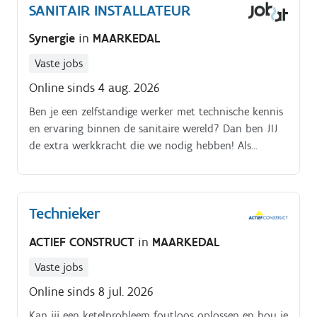
SANITAIR INSTALLATEUR
Synergie
in
MAARKEDAL
Vaste jobs
Online sinds 4 aug. 2026
Ben je een zelfstandige werker met technische kennis
en ervaring binnen de sanitaire wereld? Dan ben JIJ
de extra werkkracht die we nodig hebben! Als
sanitair installateur zal je op verplaatsing ingezet
worden voor:het plaatsen en herstellen van centrale
verwarmingsinstallatiesplaatsen en herstellen van
Technieker
nieuwe en bestaande CV-
ketelsventilatiesystemen sanitaire toestellen plaatsen
ACTIEF CONSTRUCT
in
MAARKEDAL
(toiletten, lavabo's, douches, radiatoren,)
Vaste jobs
Online sinds 8 jul. 2026
Kan jij een ketelprobleem foutloos oplossen en hou je