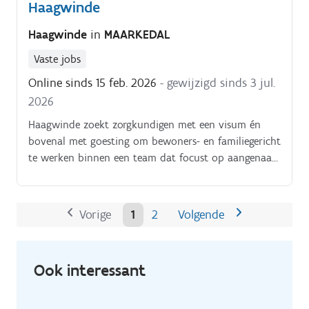
Haagwinde
wonen en leven * Je sterkte zit in het.
Haagwinde
in
MAARKEDAL
Vaste jobs
Online sinds 15 feb. 2026
- gewijzigd sinds 3 jul.
2026
Haagwinde zoekt zorgkundigen met een visum én
bovenal met goesting om bewoners- en familiegericht
te werken binnen een team dat focust op aangenaam
wonen en leven.
Vorige
1
2
Volgende
Ook interessant