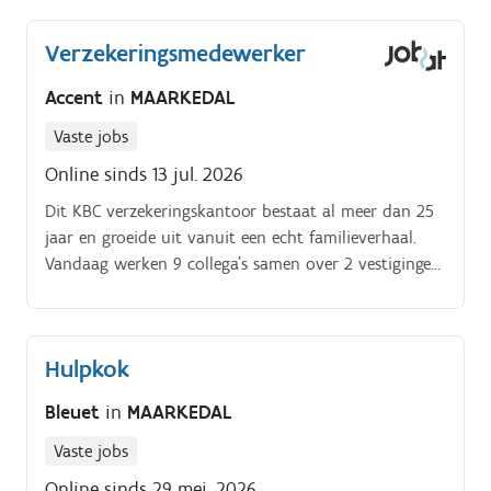
vertrekt vanuit dezelfde visie als de keuken van
BLEUET: pure producten, lokale makers,
Verzekeringsmedewerker
huisbereidingen en aandacht voor detail Binnen.
Accent
in
MAARKEDAL
Vaste jobs
Online sinds 13 jul. 2026
Dit KBC verzekeringskantoor bestaat al meer dan 25
jaar en groeide uit vanuit een echt familieverhaal.
Vandaag werken 9 collega’s samen over 2 vestigingen.
Persoonlijke service, vertrouwen en teamwork staan
centraal. Jobomschrijving.
Hulpkok
Bleuet
in
MAARKEDAL
Vaste jobs
Online sinds 29 mei. 2026