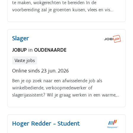
te maken, wokgerechten te bereiden In de
voorbereiding zal je groenten kuisen, vlees en vis
voorbereiden door te kuisen en voor te bereiden naar
kruiding en dergelijke toe Na de service ben je bereid
ook om mee op te ruimen en kleine schoonmaak
Slager
mee te doen.
JOBUP
in
OUDENAARDE
Vaste jobs
Online sinds 23 jun. 2026
Ben je op zoek naar een afwisselende job als
winkelbediende, verkoopmedewerker of
slagerijassistent? Wil je graag werken in een warme,
familiale slagerij waar je.
Hoger Redder - Student