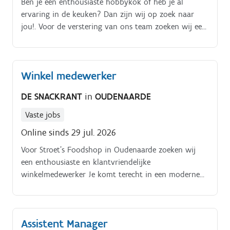
Ben je een enthousiaste hobbykok of heb je al
als verantwoordelijke, teamleider of in een
ervaring in de keuken? Dan zijn wij op zoek naar
klantgerichte of technische omgeving is een pluspunt.
jou!. Voor de verstering van ons team zoeken wij een
enthousiaste keukenmedewerker Dit kan op voltijdse
basis, deeeltijd, zelfstandig of als flexi.
Winkel medewerker
DE SNACKRANT
in
OUDENAARDE
Vaste jobs
Online sinds 29 jul. 2026
Voor Stroet’s Foodshop in Oudenaarde zoeken wij
een enthousiaste en klantvriendelijke
winkelmedewerker Je komt terecht in een moderne
foodshop waar klanten terechtkunnen voor belegde
broodjes, salades, warme snacks, koffie, brood,
banket en kant en klare maaltijden Je taken bestaan
Assistent Manager
onder andere uit:. klanten vriendelijk onthalen en