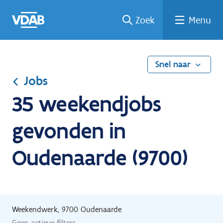
Ga
Vind
Vind
Welke
Terug
Zoek
Menu
naar
een
een
job
naar
de
job
opleiding
past
home
inhoud
bij
mij?
Snel naar
Jobs
35 weekendjobs
gevonden in
Oudenaarde (9700)
Weekendwerk, 9700 Oudenaarde
Geen actieve filters