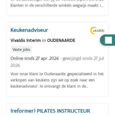
klanten in de verschillende winkels wegwijs maakt in
de wereld van het vapen. Je verwelkomt klanten met
een glimlach en stelt gerichte vragen om hun
dampgedrag en behoeften te achterhalen.
Keukenadviseur
Hulp
Vivaldis Interim
in
OUDENAARDE
nodig
Vaste jobs
Online sinds 27 apr. 2026
- gewijzigd sinds 27 jul.
2026
Voor onze klant te Oudenaarde, gespecialiseerd in het
verkopen van keukens zijn we op zoek naar een
keukenadviseur: Je ontvangt de klant in de
toonzaal Je luistert naar hun wensen en noden en
weet hierop in te spelen. Vervolgens zal je een
ontwerp opmaken van hun droomkeuken Je bent
(reformer) PILATES INSTRUCTEUR
transparant qua prijzen en verschaft hen correcte