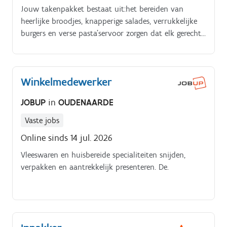
Jouw takenpakket bestaat uit:het bereiden van
heerlijke broodjes, knapperige salades, verrukkelijke
burgers en verse pasta'servoor zorgen dat elk gerecht
met passie wordt klaargemaakt zodat klanten iedere
keer opnieuw van een kwalitatieve maaltijd kunnen
genietenwerken met een ingenieus kassasysteem dat
Winkelmedewerker
jou helpt betalingen vlot en correct af te handelenhet
verzorgen van een nette en hygiënische werkplekhet
JOBUP
in
OUDENAARDE
aanvullen van het winkelpunt zodat alles er steeds
verzorgd bijstaat, hierbij hou je rekening met het
Vaste jobs
FIFO principesamenwerken in een team, flexibiliteit
Online sinds 14 jul. 2026
tonen in je werkuren en bijdragen aan het werkgeluk
Vleeswaren en huisbereide specialiteiten snijden,
van jezelf en jouw collega's
verpakken en aantrekkelijk presenteren. De.