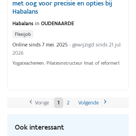
met oog voor precisie en opties bij
informatie en volgt hiervoor het vastgelegde beleid.
Je bent het enigste aanspreekpunt van jouw klant en
Habalans
je begeleidt hen van ontwerp tot plaatsing!
Habalans
in
OUDENAARDE
Flexijob
Online sinds 7 mei. 2025
- gewijzigd sinds 21 jul.
2026
Yogateachereen. Pilatesinstructeur (mat of reformer).
Vorige
1
2
Volgende
Ook interessant