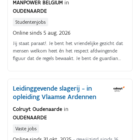
MANPOWER BELGIUM
in
OUDENAARDE
Studentenjobs
Online sinds 5 aug. 2026
Jij staat paraat!. Je bent het vriendelijke gezicht dat
mensen welkom heet én het respect afdwingende
figuur dat de regels bewaakt. Je bent de guardian
angel die zorgt dat iedereen veilig kan genieten.
Watercontroles?
Leidinggevende slagerij - in
opleiding Vlaamse Ardennen
Colruyt Oudenaarde
in
OUDENAARDE
Vaste jobs
Online sinds 31 okt. 2025
- gewijzigd sinds 16