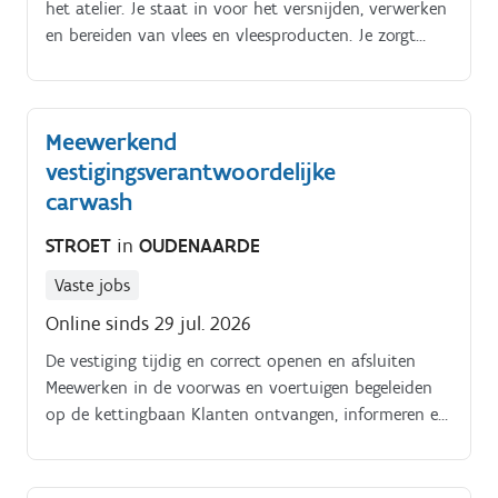
het atelier. Je staat in voor het versnijden, verwerken
en bereiden van vlees en vleesproducten. Je zorgt
voor een nette en georganiseerde werkplek. Je volgt
de hygiënevoorschriften strikt op.
Meewerkend
vestigingsverantwoordelijke
carwash
STROET
in
OUDENAARDE
Vaste jobs
Online sinds 29 jul. 2026
De vestiging tijdig en correct openen en afsluiten
Meewerken in de voorwas en voertuigen begeleiden
op de kettingbaan Klanten ontvangen, informeren en
betalingen correct verwerken Klachten en incidenten
rustig en professioneel behandelen Medewerkers en
studenten aansturen en de dagelijkse taken verdelen