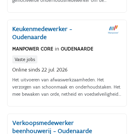
gemotiveerde onderhoudsmedewerker om de
technische dienst te versterken. Je staat in voor het
onderhoud (preventief en curatief) van het
machinepark zodat de productie zo efficiënt en vlot
Keukenmedewerker -
mogelijk kan verlopen.
Oudenaarde
MANPOWER CORE
in
OUDENAARDE
Vaste jobs
Online sinds 22 jul. 2026
Het uitvoeren van afwaswerkzaamheden. Het
verzorgen van schoonmaak en onderhoudstaken. Het
mee bewaken van orde, netheid en voedselveiligheid.
Het ondersteunen van collega's waar nodig.
Verkoopsmedewerker
beenhouwerij - Oudenaarde