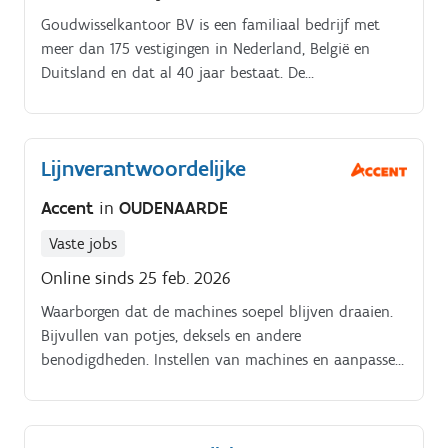
Goudwisselkantoor BV is een familiaal bedrijf met
meer dan 175 vestigingen in Nederland, België en
Duitsland en dat al 40 jaar bestaat. De
hoofdactiviteit bestaat uit aankoop en verkoop van
edelmetalen zoals goud en zilver. Daarnaast doet het
bedrijf ook zaken in munten, diamanten, oude
Lijnverantwoordelijke
bankbiljetten en diens meer De onderneming is in
2015 in België gestart en heeft ondertussen al 65
Accent
in
OUDENAARDE
kantoren. De uitbreiding zet zich door en daarom is
er nu een vacature voor een kantoorhouder in
Vaste jobs
Oudenaarde.
Online sinds 25 feb. 2026
Waarborgen dat de machines soepel blijven draaien.
Bijvullen van potjes, deksels en andere
benodigdheden. Instellen van machines en aanpassen
van parameters bij productwisselingen. Werken aan
de productie van heerlijke desserten zoals tiramisu,
rijstpap en yoghurtjes