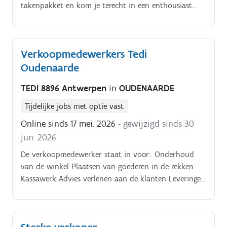
takenpakket en kom je terecht in een enthousiast
team vol Toppers:. Je verzekert als ware verkoper of
verkoopster een vlotte bediening aan de kassa.
Verkoopmedewerkers Tedi
Oudenaarde
TEDI 8896 Antwerpen
in
OUDENAARDE
Tijdelijke jobs met optie vast
Online sinds 17 mei. 2026
- gewijzigd sinds 30
jun. 2026
De verkoopmedewerker staat in voor:. Onderhoud
van de winkel Plaatsen van goederen in de rekken
Kassawerk Advies verlenen aan de klanten Leveringen
verwerken en administratie afwerken.