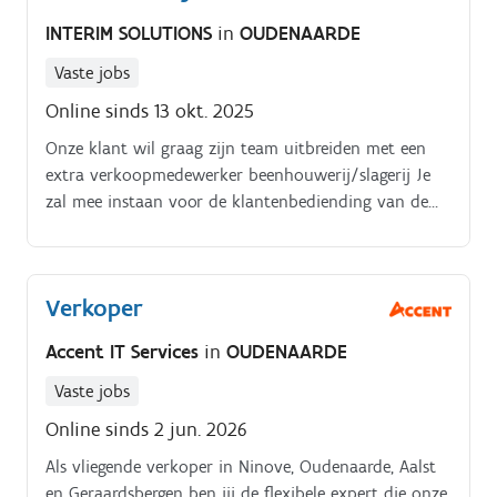
INTERIM SOLUTIONS
in
OUDENAARDE
Vaste jobs
Online sinds 13 okt. 2025
Onze klant wil graag zijn team uitbreiden met een
extra verkoopmedewerker beenhouwerij/slagerij Je
zal mee instaan voor de klantenbediending van de
beenhouwerij. Werken met vlees is voor jou een
evidentie en je verwelkomt en bedient de klanten
met een glimlach Belangrijk je kan ook werken in het
Verkoper
weekend want onze zaak is zaterdag en zondag open
We zoeken ook iemand VAST, dus geen tijdelijke
Accent IT Services
in
OUDENAARDE
opdracht bij ons.
Vaste jobs
Online sinds 2 jun. 2026
Als vliegende verkoper in Ninove, Oudenaarde, Aalst
en Geraardsbergen ben jij de flexibele expert die onze