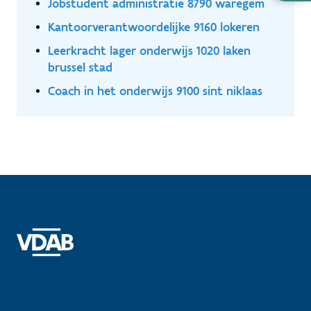
Jobstudent administratie 8790 waregem
nodig
Kantoorverantwoordelijke 9160 lokeren
Leerkracht lager onderwijs 1020 laken
brussel stad
Coach in het onderwijs 9100 sint niklaas