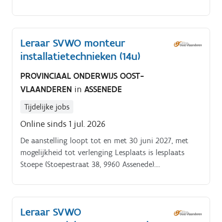
cursist leert fietsen en aanverwanten (rolstoel, gocart,
aanhangwagentje,) volgens
constructeursvoorschriften volledig onderhouden 
Leraar SVWO monteur
Geavanceerde fietstechnologie:.
installatietechnieken (14u)
PROVINCIAAL ONDERWIJS OOST-
VLAANDEREN
in
ASSENEDE
Tijdelijke jobs
Online sinds 1 jul. 2026
De aanstelling loopt tot en met 30 juni 2027, met
mogelijkheid tot verlenging Lesplaats is lesplaats
Stoepe (Stoepestraat 38, 9960 Assenede).
Lesmomenten gaan door tussen.
Leraar SVWO