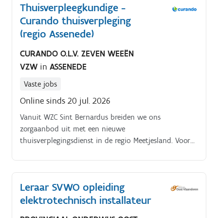
Thuisverpleegkundige -
Curando thuisverpleging
(regio Assenede)
CURANDO O.L.V. ZEVEN WEEËN
VZW
in
ASSENEDE
Vaste jobs
Online sinds 20 jul. 2026
Vanuit WZC Sint Bernardus breiden we ons
zorgaanbod uit met een nieuwe
thuisverplegingsdienst in de regio Meetjesland. Voor
deze opstart zoeken we enthousiaste collega’s die
mee hun schouders willen zetten onder dit verhaal
Als thuisverpleegkundige bied je warme en
Leraar SVWO opleiding
professionele zorg aan patiënten in hun thuissituatie.
elektrotechnisch installateur