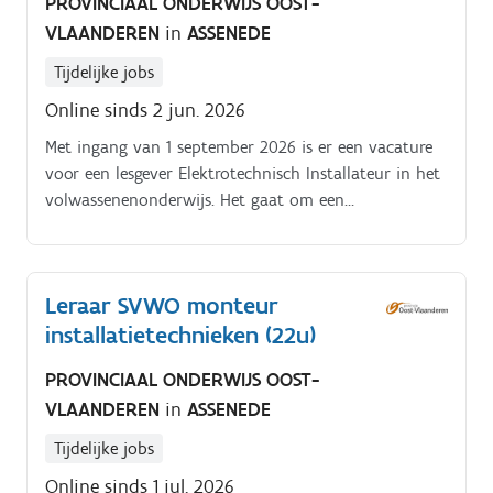
PROVINCIAAL ONDERWIJS OOST-
VLAANDEREN
in
ASSENEDE
Tijdelijke jobs
Online sinds 2 jun. 2026
Met ingang van 1 september 2026 is er een vacature
voor een lesgever Elektrotechnisch Installateur in het
volwassenenonderwijs. Het gaat om een
opdrachtvolume van 52% (11,5/22) De aanstelling
loopt tot en met 30 juni 2027, met mogelijkheid tot
verlenging Lesplaatsen zijn campussen Assenede
Leraar SVWO monteur
(Stoepestraat 38, 9960 Assenede) en Eeklo (Roze 131,
installatietechnieken (22u)
9900 Eeklo).
PROVINCIAAL ONDERWIJS OOST-
VLAANDEREN
in
ASSENEDE
Tijdelijke jobs
Online sinds 1 jul. 2026