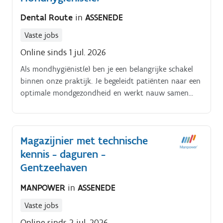
Dental Route
in
ASSENEDE
Vaste jobs
Online sinds 1 jul. 2026
Als mondhygiënist(e) ben je een belangrijke schakel
binnen onze praktijk. Je begeleidt patiënten naar een
optimale mondgezondheid en werkt nauw samen
met onze tandartsen Je taken omvatten onder
andere:. Uitvoeren van preventieve mondzorg en
gebitsreinigingen Geven van mondhygiëne- en
Magazijnier met technische
poetsinstructies Opstellen en opvolgen van
kennis - daguren -
preventieve behandelplannen Begeleiden en
motiveren van patiënten op een persoonlijke manier
Gentzeehaven
Samenwerken met het volledige team om de best
MANPOWER
in
ASSENEDE
mogelijke zorg te bieden.
Vaste jobs
Online sinds 2 jul. 2026