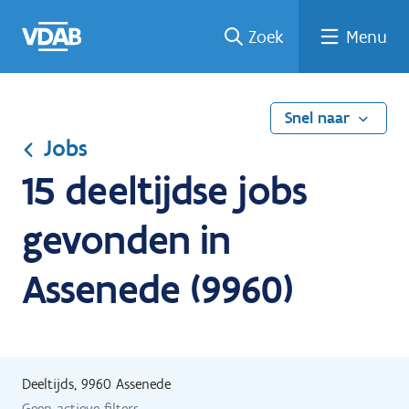
Ga
Vind
Vind
Welke
Terug
Zoek
Menu
naar
een
een
job
naar
de
job
opleiding
past
home
inhoud
bij
mij?
Snel naar
Jobs
15 deeltijdse jobs
gevonden in
Assenede (9960)
Deeltijds, 9960 Assenede
Geen actieve filters