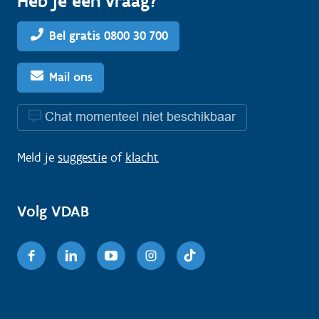
Heb je een vraag?
Bel gratis 0800 30 700
Mail ons
Chat momenteel niet beschikbaar
Meld je
suggestie
of
klacht
Volg VDAB
Facebook
Linkedin
Youtube
Instagram
TikTok