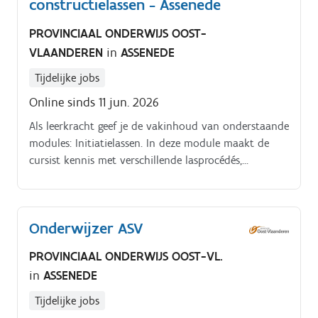
constructielassen - Assenede
PROVINCIAAL ONDERWIJS OOST-
VLAANDEREN
in
ASSENEDE
Tijdelijke jobs
Online sinds 11 jun. 2026
Als leerkracht geef je de vakinhoud van onderstaande
modules: Initiatielassen. In deze module maakt de
cursist kennis met verschillende lasprocédés,
basisvormen, naadvormen, lasposities, materialen
(staal, kunststof,.) en vakterminologie alsook met de
van toepassing zijnde veiligheids , welzijns en
Onderwijzer ASV
milieuvereisten in een lasatelier .
PROVINCIAAL ONDERWIJS OOST-VL.
in
ASSENEDE
Tijdelijke jobs