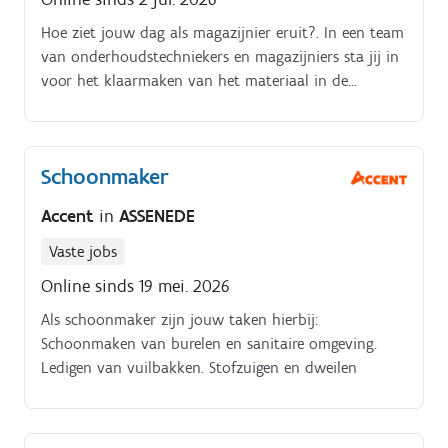
Hoe ziet jouw dag als magazijnier eruit?. In een team
van onderhoudstechniekers en magazijniers sta jij in
voor het klaarmaken van het materiaal in de
ochtend en sta je ook in voor het herstellen van het
electrisch materiaal. Materiaal dat werd verhuurd ga
je ophalen en je registreert de inkomende en
Schoonmaker
uitgaande goederen in een computersysteem. Een
zeer gevarieerde job!
Accent
in
ASSENEDE
Vaste jobs
Online sinds 19 mei. 2026
Als schoonmaker zijn jouw taken hierbij:
Schoonmaken van burelen en sanitaire omgeving.
Ledigen van vuilbakken. Stofzuigen en dweilen