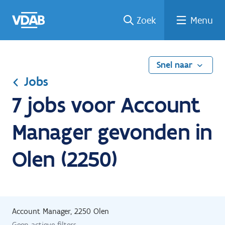
Ga
Vind
Vind
Welke
Terug
Zoek
Menu
naar
een
een
job
naar
de
job
opleiding
past
home
inhoud
bij
mij?
Snel naar
Jobs
7 jobs voor Account
Manager gevonden in
Olen (2250)
Account Manager, 2250 Olen
Geen actieve filters