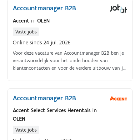
op en zorgt voor een correcte facturatie
Accountmanager B2B
Administratieve ondersteuning: Je neemt diverse
administratieve taken op Subsidiedossiers: Je
Accent
in
OLEN
begeleidt klanten zorgvuldig bij hun
subsidieaanvragen
Vaste jobs
Online sinds 24 jul. 2026
Voor deze vacature van Accountmanager B2B ben je
verantwoordelijk voor het onderhouden van
klantencontacten en voor de verdere uitbouw van je
klantenportefeuille. Jouw takenpakket:Je gaat de
baan op om je producten voor te stellen bij klanten,
jouw klanten zijn industriële omgevingen, technische
Accountmanager B2B
bedrijven en zelfs garages.
Accent Select Services Herentals
in
OLEN
Vaste jobs