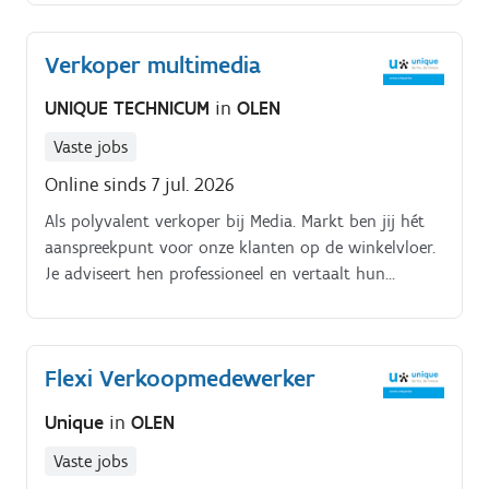
Verkoper multimedia
UNIQUE TECHNICUM
in
OLEN
Vaste jobs
Online sinds 7 jul. 2026
Als polyvalent verkoper bij Media. Markt ben jij hét
aanspreekpunt voor onze klanten op de winkelvloer.
Je adviseert hen professioneel en vertaalt hun
behoeften naar passende oplossingen en een sterke
winkelervaring Je adviseert klanten actief binnen
onze productcategorieën: tv, audio, telecom, IT en
Flexi Verkoopmedewerker
accessoires Je herkent commerciële opportuniteiten
en biedt gerichte oplossingen aan je verwerkt
Unique
in
OLEN
aanvullende services en verzekeringen in je
verkoopgesprekken Je werkt doelgericht mee aan het
Vaste jobs
behalen van commerciële doelstellingen