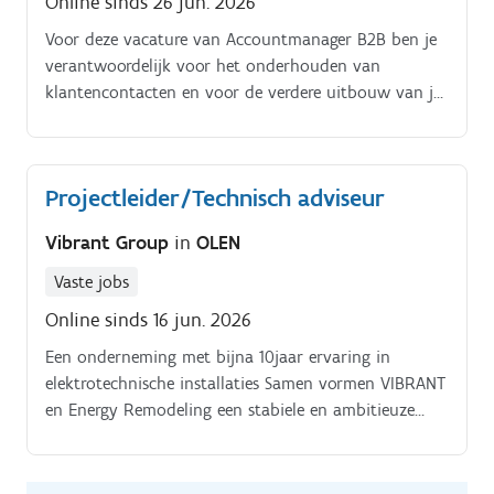
Online sinds 26 jun. 2026
Voor deze vacature van Accountmanager B2B ben je
verantwoordelijk voor het onderhouden van
klantencontacten en voor de verdere uitbouw van je
klantenportefeuille. Jouw takenpakket:Je gaat de
baan op om je producten voor te stellen bij klanten,
jouw klanten zijn industriële omgevingen, technische
Projectleider/Technisch adviseur
bedrijven en zelfs garages.
Vibrant Group
in
OLEN
Vaste jobs
Online sinds 16 jun. 2026
Een onderneming met bijna 10jaar ervaring in
elektrotechnische installaties Samen vormen VIBRANT
en Energy Remodeling een stabiele en ambitieuze
markspeler, waarbij productkennis, technische
expertise en installatie ervaring elkaar versterken
Vandaag bevinden wij ons in een belangrijke