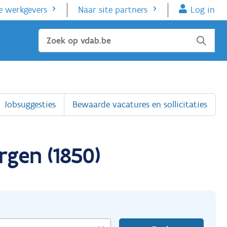
e werkgevers
Naar site partners
Log in
Sluiten
Jobsuggesties
Bewaarde vacatures en sollicitaties
rgen (1850)