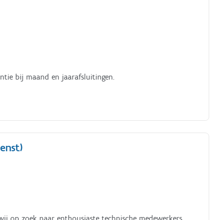
ntie bij maand en jaarafsluitingen.
enst)
n wij op zoek naar enthousiaste technische medewerkers