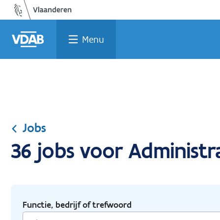
Ga
Vind
Vind
Welke
Terug
naar
een
een
job
naar
de
job
opleiding
past
home
Menu
inhoud
bij
mij?
Jobs
36 jobs voor Administr
Functie, bedrijf of trefwoord