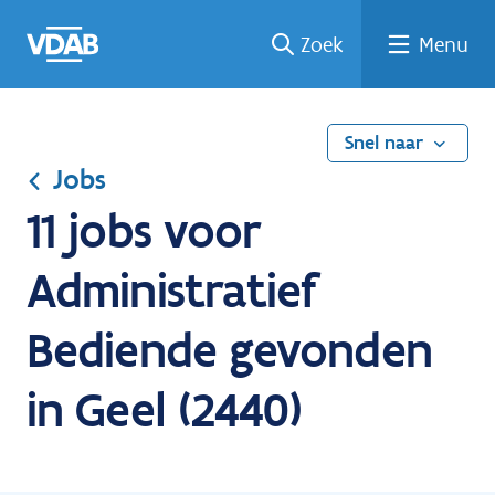
Ga
Vind
Vind
Welke
Terug
Zoek
Menu
naar
een
een
job
naar
de
job
opleiding
past
home
inhoud
bij
mij?
Snel naar
Jobs
11 jobs voor
Administratief
Bediende gevonden
in Geel (2440)