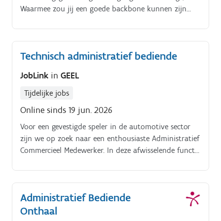
Waarmee zou jij een goede backbone kunnen zijn
voor ons team.
Technisch administratief bediende
JobLink
in
GEEL
Tijdelijke jobs
Online sinds 19 jun. 2026
Voor een gevestigde speler in de automotive sector
zijn we op zoek naar een enthousiaste Administratief
Commercieel Medewerker. In deze afwisselende functie
ben jij het eerste aanspreekpunt voor klanten en zorg
je voor een vlotte dienstverlening, zowel
administratief als commercieel.
Administratief Bediende
Onthaal