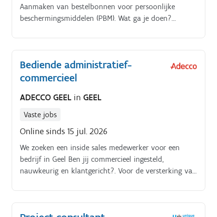
Aanmaken van bestelbonnen voor persoonlijke
beschermingsmiddelen (PBM). Wat ga je doen?
Beheren van het digitaal klassement, zoals medische
attesten en opleidingscertificaten.
Bediende administratief-
commercieel
ADECCO GEEL
in
GEEL
Vaste jobs
Online sinds 15 jul. 2026
We zoeken een inside sales medewerker voor een
bedrijf in Geel Ben jij commercieel ingesteld,
nauwkeurig en klantgericht?. Voor de versterking van
het team in Geel zijn wij op zoek naar een gedreven
Inside Sales Medewerker In deze functie ben je het
eerste aanspreekpunt voor klanten en zorg je voor