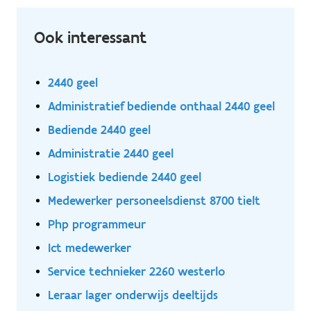
takenpakket:. Je ondersteunt de dagelijkse
communicatie met klanten en helpt hen verder met
Ook interessant
vragen en verzoeken Je volgt klantendossiers op en
zorgt voor een correcte en tijdige verwerking Je leert
het volledige klantproces kennen: van aanvraag tot
2440 geel
oplossing Je werkt nauw samen met verschillende
Administratief bediende onthaal 2440 geel
interne afdelingen om een uitstekende service te
garanderen
Bediende 2440 geel
Administratie 2440 geel
Logistiek bediende 2440 geel
Medewerker personeelsdienst 8700 tielt
Php programmeur
Ict medewerker
Service technieker 2260 westerlo
Leraar lager onderwijs deeltijds