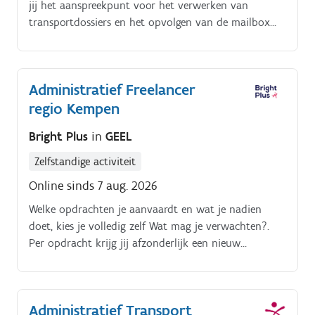
jij het aanspreekpunt voor het verwerken van
persoonlijke Unique‑bedrijfswagen kan je eenvoudig
transportdossiers en het opvolgen van de mailbox
‘jobhoppen’ en kennismaken met verschillende
met betrekking tot transportaanvragen. Na een
sectoren en functies, zonder je langdurig vast te
grondige interne opleiding zal je instaan voor de
leggen
volgende taken:Invoeren van transportdossiers in DST
Administratief Freelancer
ter voorbereiding van de planning.
regio Kempen
Bright Plus
in
GEEL
Zelfstandige activiteit
Online sinds 7 aug. 2026
Welke opdrachten je aanvaardt en wat je nadien
doet, kies je volledig zelf Wat mag je verwachten?.
Per opdracht krijg jij afzonderlijk een nieuw
contract, waardoor je je flexibiliteit blijft behouden
We bieden freelance jobs in zowel soft als hard HR
gaande van rekrutering, payroll, HR administratie tot
Administratief Transport
learning en development (en nog veel meer).