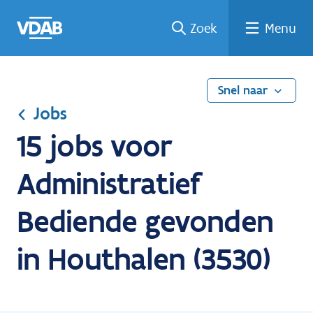
Ga
Vind
Vind
Welke
Terug
Zoek
Menu
naar
een
een
job
naar
de
job
opleiding
past
home
inhoud
bij
mij?
Snel naar
Jobs
15 jobs voor
Administratief
Bediende gevonden
in Houthalen (3530)