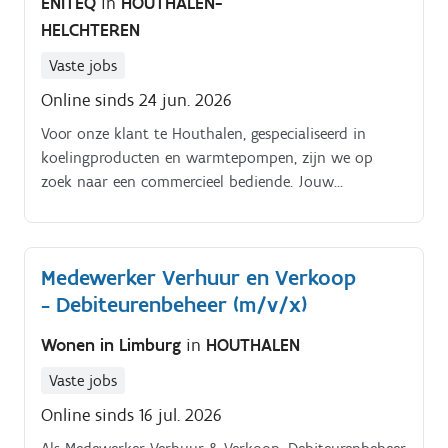
ENITEQ
in
HOUTHALEN-
HELCHTEREN
Vaste jobs
Online sinds 24 jun. 2026
Voor onze klant te Houthalen, gespecialiseerd in
koelingproducten en warmtepompen, zijn we op
zoek naar een commercieel bediende. Jouw
takenpakket zal bestaan uit:Je verwelkomt de
klanten (uitsluitend professionele installateurs) en
stelt hun wensen vast.
Medewerker Verhuur en Verkoop
- Debiteurenbeheer (m/v/x)
Wonen in Limburg
in
HOUTHALEN
Vaste jobs
Online sinds 16 jul. 2026