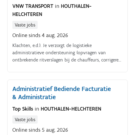
VNW TRANSPORT
in
HOUTHALEN-
HELCHTEREN
Vaste jobs
Online sinds 4 aug. 2026
Klachten, e.d.). Je verzorgt de logistieke
administratieve ondersteuning (opvragen van
ontbrekende ritverslagen bij de chauffeurs, corrigeren
van boordcomputergegevens, ingave uren van
chauffeurs, inscannen van bonnen/CMR’s e.d.).
Administratief Bediende Facturatie
& Administratie
Top Skills
in
HOUTHALEN-HELCHTEREN
Vaste jobs
Online sinds 5 aug. 2026