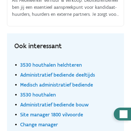
Als Medewerker Verhuur & Verkoop. Debiteurenbeheer
ben jij een essentieel aanspreekpunt voor kandidaat-
huurders, huurders en externe partners. Je zorgt voor
een correcte administratieve opvolging, heldere
communicatie en een nauwgezette begeleiding van
huurdersdossiers. Jouw nauwkeurigheid en
klantgerichtheid zorgen ervoor dat elk dossier correct
Ook interessant
wordt opgevolgd en dat elke kandidaat of huurder
de juiste ondersteuning krijgt.
3530 houthalen helchteren
Administratief bediende deeltijds
Medisch administratief bediende
3530 houthalen
Administratief bediende bouw
Hulp
Site manager 1800 vilvoorde
nodig
Change manager