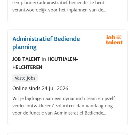
een planner/administratief bediende. Je bent
verantwoordelijk voor het inplannen van de
chauffeurs en de verschillende transporten Je voert
de nodige bijkomende administratie errond uit 50%
planning, 50 administratie. Alles regelen rond de
Administratief Bediende
transporten Verzekeringen Documenten in orde
planning
brengen etc
JOB TALENT
in
HOUTHALEN-
HELCHTEREN
Vaste jobs
Online sinds 24 jul. 2026
Wil je bijdragen aan een dynamisch team en jezelf
verder ontwikkelen? Solliciteer dan vandaag nog
voor de functie van Administratief Bediende
Planning!