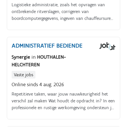
Logistieke administratie, zoals het opvragen van
ontbrekende ritverslagen, corrigeren van
boordcomputergegevens, ingeven van chauffeursuren
en inscannen van documenten.
ADMINISTRATIEF BEDIENDE
Synergie
in
HOUTHALEN-
HELCHTEREN
Vaste jobs
Online sinds 4 aug. 2026
Repetitieve taken, waar jouw nauwkeurigheid het
verschil zal maken Wat houdt de opdracht in? In een
professionele en rustige werkomgeving ondersteun je
een douane afdeling met administratief werk: de
taken zijn afgebakend en begeleiding is voorzien.